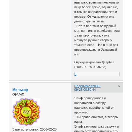
назгулки, возникли несколько
искр более яркие, однако же,
в том же направлении, что и
первые. От удивления она
даже открыла глаза.
- Нет, я всё-таки бездарный
маг, но .. или я ошибаюсь, или
.. там кто-то есть, - она
махнула рукой в сторону
тёмного леса. - Но я ещё раз
предупреждаю, я бездарный
маг!
Отредактировано Даэрбет
(2006-09-25 00:36:58)
0
Поделиться
2006-
6
Мелькор
09-25 00:50:44
O(^.^)O
Эльф приподнялся и
направился в сотору
назгулки, подойдя к ней он
произнес
- Ты права они там, а теперь
идем....
Эльф взял назгулку за руку и
Зарегистрирован
: 2006-02-28
они вместе направились в ту