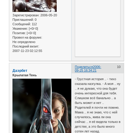
Зарегистрирован
: 2006-05-20
Приглашений:
0
Сообщений:
112
Уважение:
[+0/-0]
Позитив:
[+0/-0]
Провел на форуме:
Не определено
Последний визит:
2007-11-23 02:12:55
Поделиться
2006-
10
Даэрбет
09-25 16:34:21
Крылатая Тень
- Грустная история .. - тихо
сказала назгулка. - А моя .. ну
.. я не думаю, что она будет
очень интересной для тебя.
Слишком всё банально .. а
быть может и нет ..
Родителей я почти не помню.
Мама .. я не знаю, что с ней
случилось, жива ли она
сейчас .. я её видела только в
детстве, а это было много
сотен лет назад.