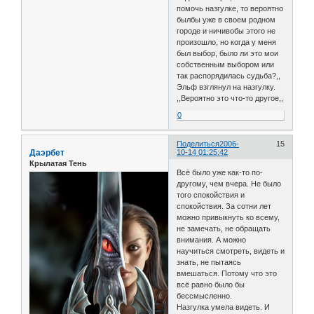
помочь назгулке, то вероятно
былбы уже в своем родном
городе и ничивобы этого не
произошло, но когда у меня
был выбор, было ли это мои
собственным выбором или
так распорядилась судьба?,,
Эльф взглянул на назгулку.
,,Вероятно это что-то другое,,
0
Поделиться
2006-
15
Даэрбет
10-14 01:25:42
Крылатая Тень
Всё было уже как-то по-
другому, чем вчера. Не было
того спокойствия и
спокойствия. За сотни лет
можно привыкнуть ко всему,
не замечать, не обращать
внимания. А можно
научиться смотреть, видеть и
знать, не пытаясь
вмешаться. Потому что это
всё равно было бы
бессмысленно.
Назгулка умела видеть. И