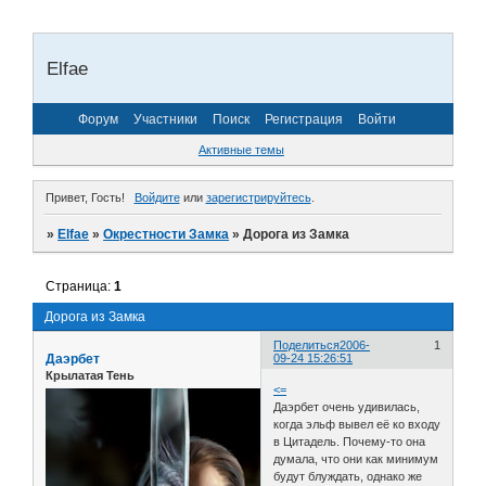
Elfae
Форум
Участники
Поиск
Регистрация
Войти
Активные темы
Привет, Гость!
Войдите
или
зарегистрируйтесь
.
»
Elfae
»
Окрестности Замка
»
Дорога из Замка
Страница:
1
Дорога из Замка
Поделиться
2006-
1
Даэрбет
09-24 15:26:51
Крылатая Тень
<=
Даэрбет очень удивилась,
когда эльф вывел её ко входу
в Цитадель. Почему-то она
думала, что они как минимум
будут блуждать, однако же