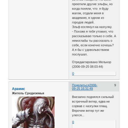
преютили другие эльфы, но
когда поняли, что я буду
магом, отдали меня в
академию, в одном из
городов людей.
Эльф взглянул на назгулку.
- Похоже я тебя утомил, что
рассказываю только о себе. А
немоглабы ты рассказать о
себе, если конечно хочешь?
А я бы с удовольвствием
послушал.
Отредактировано Мелькор
(2006-09-25 08:03:44)
0
Поделиться
2006-
9
Арамис
09-25 16:31:49
Житель Средиземья
Внезапно поднялся сильный
встречный ветер, едва не
сорвав с назгулки плащ.
Впрочем ветер тут же
улегся...
0