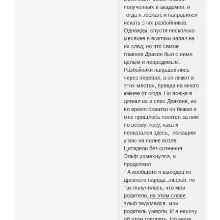
полученных в академии, и
тогда я збежал, и направился
искать этих разбойников.
Однажды, спустя несколько
месяцев я всетаки напал на
их след, но что самое
главное Дракон был с ними
целым и невредимым.
Разбойники направлялись
через перевал, а он лежит в
этих местах, правда на много
южнее от сюда. Но всеже я
догнал их и спас Дракона, но
во время схватки он бежал и
мне пришлось гонятся за ним
по всему лесу, пака я
неоказался здесь, лежащим
у вас на полне возле
Цитадели без сознания.
Эльф усмехнулся, и
продолжил
- А вообщето я выходец из
древнего народа эльфов, но
так получилось, что мои
родители,
на этом слове
эльф задумался
, мои
родитель умерли. И я нехочу
об этом говорить. Но меня