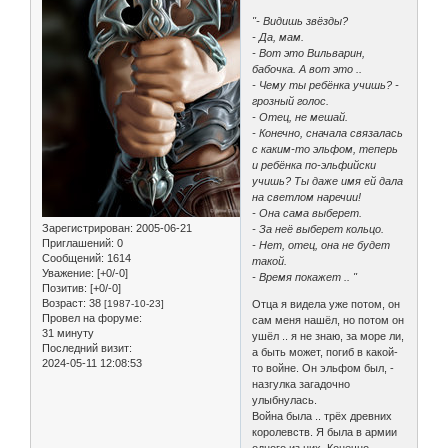
"- Видишь звёзды?
- Да, мам.
- Вот это Вильварин,
бабочка. А вот это ..
- Чему ты ребёнка учишь? -
грозный голос.
- Отец, не мешай.
- Конечно, сначала связалась
с каким-то эльфом, теперь
и ребёнка по-эльфийски
учишь? Ты даже имя ей дала
на светлом наречии!
- Она сама выберет.
Зарегистрирован
: 2005-06-21
- За неё выберет кольцо.
Приглашений:
0
- Нет, отец, она не будет
Сообщений:
1614
такой.
Уважение:
[+0/-0]
- Время покажет .. "
Позитив:
[+0/-0]
Возраст:
38
[1987-10-23]
Отца я видела уже потом, он
Провел на форуме:
сам меня нашёл, но потом он
31 минуту
ушёл .. я не знаю, за море ли,
Последний визит:
а быть может, погиб в какой-
2024-05-11 12:08:53
то войне. Он эльфом был, -
назгулка загадочно
улыбнулась.
Война была .. трёх древних
королевств. Я была в армии