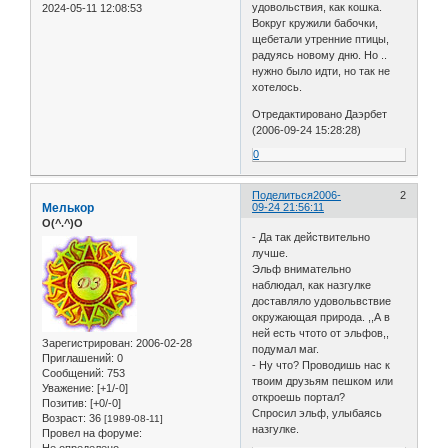
удовольствия, как кошка.
2024-05-11 12:08:53
Вокруг кружили бабочки,
щебетали утренние птицы,
радуясь новому дню. Но ..
нужно было идти, но так не
хотелось.
Отредактировано Даэрбет
(2006-09-24 15:28:28)
0
Поделиться
2006-
2
Мелькор
09-24 21:56:11
O(^.^)O
- Да так действительно
лучше.
Эльф внимательно
наблюдал, как назгулке
доставляло удовольвствие
окружающая природа. ,,А в
ней есть чтото от эльфов,,
Зарегистрирован
: 2006-02-28
подумал маг.
Приглашений:
0
- Ну что? Проводишь нас к
Сообщений:
753
твоим друзьям пешком или
Уважение:
[+1/-0]
откроешь портал?
Позитив:
[+0/-0]
Спросил эльф, улыбаясь
Возраст:
36
[1989-08-11]
назгулке.
Провел на форуме:
Не определено