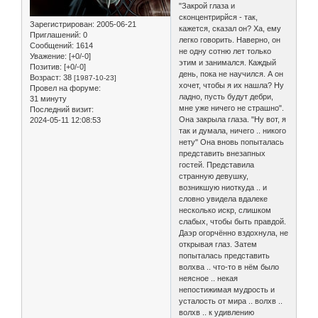
"Закрой глаза и
сконцентрирйся - так,
Зарегистрирован
: 2005-06-21
кажется, сказал он? Ха, ему
Приглашений:
0
легко говорить. Наверно, он
Сообщений:
1614
не одну сотню лет только
Уважение:
[+0/-0]
этим и занимался. Каждый
Позитив:
[+0/-0]
день, пока не научился. А он
Возраст:
38
[1987-10-23]
хочет, чтобы я их нашла? Ну
Провел на форуме:
ладно, пусть будут дебри,
31 минуту
мне уже ничего не страшно".
Последний визит:
Она закрыла глаза. "Ну вот, я
2024-05-11 12:08:53
так и думала, ничего .. никого
нету" Она вновь попыталась
представить внезапных
гостей. Представила
странную девушку,
возникшую ниоткуда .. и
словно увидела вдалеке
несколько искр, слишком
слабых, чтобы быть правдой.
Даэр огорчённо вздохнула, не
открывая глаз. Затем
попыталась представить
волхва .. что-то в нём было
неясное .. некая
непостижимая мудрость и
усталость от мира .. волхв ..
волхв .. к удивлению