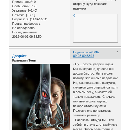
Приглашений:
0
сторону, куда показала
Сообщений:
753
назгулка
Уважение:
[+1/-0]
Позитив:
[+0/-0]
0
Возраст:
36
[1989-08-11]
Провел на форуме:
Не определено
Последний визит:
2012-06-01 09:33:50
Поделиться
2006-
7
Даэрбет
09-25 00:52:17
Крылатая Тень
- Ну .. раз ты уверен, идём.
Как ни странно, до леса они
дошли быстро, быть может
потому, что он был недалеко?
Но, как показалось назгулке,
слишком долго придётся идти
в самом лесу, а может, ей
только показалось. Сначала
они шли молча, однако,
вскоре стало неуютно.
Поэтому она попыталась
завязать разговор..
- Расскажи, откуда ты .. как
забрёл в столь ... отдалённые
места. Здесь ведь граница