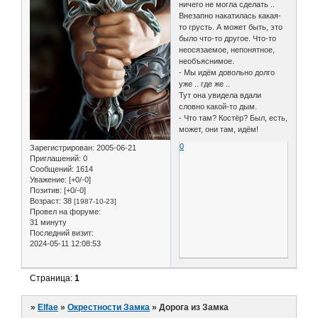
ничего не могла сделать ..
Внезапно накатилась какая-
то грусть. А может быть, это
было что-то другое. Что-то
неосязаемое, непонятное,
необъяснимое.
- Мы идём довольно долго
уже .. где же ..
Тут она увидела вдали
словно какой-то дым.
- Что там? Костёр? Был, есть,
может, они там, идём!
0
Зарегистрирован
: 2005-06-21
Приглашений:
0
Сообщений:
1614
Уважение:
[+0/-0]
Позитив:
[+0/-0]
Возраст:
38
[1987-10-23]
Провел на форуме:
31 минуту
Последний визит:
2024-05-11 12:08:53
Страница:
1
»
Elfae
»
Окрестности Замка
»
Дорога из Замка