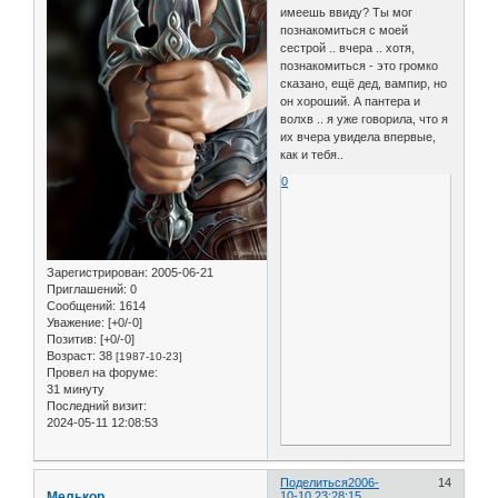
имеешь ввиду? Ты мог
познакомиться с моей
сестрой .. вчера .. хотя,
познакомиться - это громко
сказано, ещё дед, вампир, но
он хороший. А пантера и
волхв .. я уже говорила, что я
их вчера увидела впервые,
как и тебя..
0
Зарегистрирован
: 2005-06-21
Приглашений:
0
Сообщений:
1614
Уважение:
[+0/-0]
Позитив:
[+0/-0]
Возраст:
38
[1987-10-23]
Провел на форуме:
31 минуту
Последний визит:
2024-05-11 12:08:53
Поделиться
2006-
14
Мелькор
10-10 23:28:15