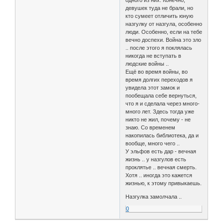
одного из них. Конечно,
девушек туда не брали, но
кто сумеет отличить юную
назгулку от назгула, особенно
люди. Особенно, если на тебе
вечно доспехи. Война это зло
.. после этого я поклялась
никогда не вступать в
людские войны ..
Ещё во время войны, во
время долгих переходов я
увидела этот замок и
пообещала себе вернуться,
что я и сделала через много-
много лет. Здесь тогда уже
никто не жил, почему - не
знаю. Со временем
накопилась библиотека, да и
вообще, много чего ..
У эльфов есть дар - вечная
жизнь .. у назгулов есть
проклятье .. вечная смерть.
Хотя .. иногда это кажется
жизнью, к этому привыкаешь.
Назгулка замолчала ..
0