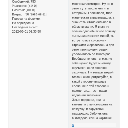
Сообщений:
753
много киллометров. Ну не в
Уважение:
[+1/-0]
этом суть, после книги, в
Позитив:
[+0/-0]
которой мы побывали, твоя
Возраст:
36
[1989-08-11]
магическая аура возрасла, а
Провел на форуме:
значит ты стала сильнее в
Не определено
области магии. Я вижу тут
Последний визит:
только одно обьяснее почему
2012-06-01 09:33:50
ты вышла из книги живой, ты
встретилась со своими
страхами и сразилась, а при
этом твоя концентрация
увеличилась во много раз.
Вообщем теперь ты маг, но
тебе нужно будет многому
научится, если конечно
захочешь. Ну теперь закрой
глаза и сконцентрируйся, в
какой стороне увидишь
свечение в той стороне и
находятся...... ээ.. наши
недавнии знакомые.
Эльф подошел, сел на
камень, и стал смотреть на
назгулку. В окружении
пархающих бабочек она
выглядела, как на картинке.
0