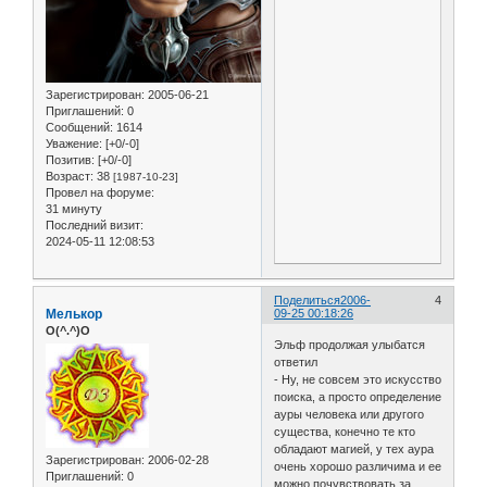
Зарегистрирован
: 2005-06-21
Приглашений:
0
Сообщений:
1614
Уважение:
[+0/-0]
Позитив:
[+0/-0]
Возраст:
38
[1987-10-23]
Провел на форуме:
31 минуту
Последний визит:
2024-05-11 12:08:53
Поделиться
2006-
4
Мелькор
09-25 00:18:26
O(^.^)O
Эльф продолжая улыбатся
ответил
- Ну, не совсем это искусство
поиска, а просто определение
ауры человека или другого
существа, конечно те кто
обладают магией, у тех аура
Зарегистрирован
: 2006-02-28
очень хорошо различима и ее
Приглашений:
0
можно почувствовать за