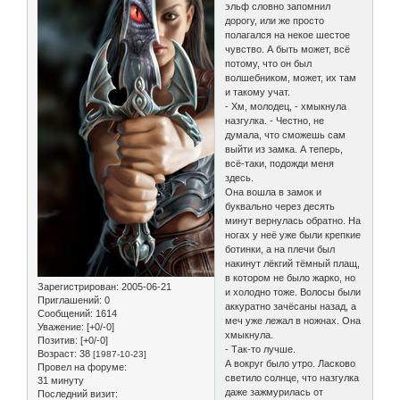
эльф словно запомнил
дорогу, или же просто
полагался на некое шестое
чувство. А быть может, всё
потому, что он был
волшебником, может, их там
и такому учат.
- Хм, молодец, - хмыкнула
назгулка. - Честно, не
думала, что сможешь сам
выйти из замка. А теперь,
всё-таки, подожди меня
здесь.
Она вошла в замок и
буквально через десять
минут вернулась обратно. На
ногах у неё уже были крепкие
ботинки, а на плечи был
накинут лёкгий тёмный плащ,
в котором не было жарко, но
Зарегистрирован
: 2005-06-21
и холодно тоже. Волосы были
Приглашений:
0
аккуратно зачёсаны назад, а
Сообщений:
1614
меч уже лежал в ножнах. Она
Уважение:
[+0/-0]
хмыкнула.
Позитив:
[+0/-0]
- Так-то лучше.
Возраст:
38
[1987-10-23]
А вокруг было утро. Ласково
Провел на форуме:
светило солнце, что назгулка
31 минуту
даже зажмурилась от
Последний визит: