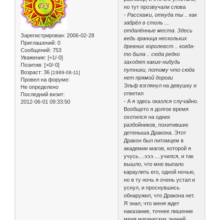
но тут прозвучали слова
- Расскажи, откуда ты .. как
забрёл в столь ...
отдалённые места. Здесь
Зарегистрирован
: 2006-02-28
ведь граница нескольких
Приглашений:
0
древних королевст .. когда-
Сообщений:
753
то была .. сюда редко
Уважение:
[+1/-0]
заходят какие-нибудь
Позитив:
[+0/-0]
путники, потому что сюда
Возраст:
36
[1989-08-11]
нет прямой дороги
Провел на форуме:
Эльф взглянул на девушку и
Не определено
ответил
Последний визит:
- А я здесь оказлся случайно.
2012-06-01 09:33:50
Вообщето я долгое время
охотился на одних
разбойников, похитивших
детеныша Дракона. Этот
Дракон был питомцем в
академии магов, которой я
учусь....эээ.....учился, и так
вышло, что мне выпало
караулить его, одной ночью,
но в ту ночь я очень устал и
уснул, и проснувшись
обнаружил, что Дракона нет.
Я знал, что меня ждет
наказание, точнее лишение
меня магических знаний