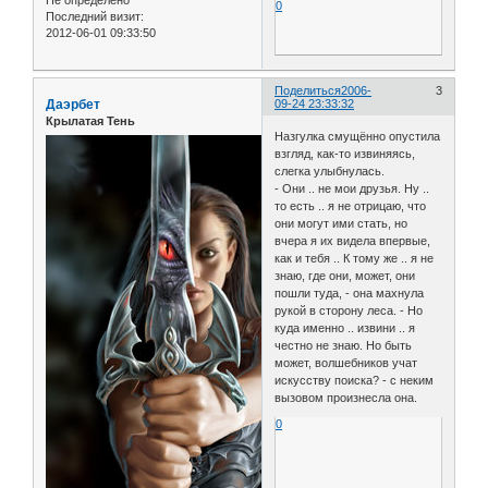
0
Последний визит:
2012-06-01 09:33:50
Поделиться
2006-
3
Даэрбет
09-24 23:33:32
Крылатая Тень
Назгулка смущённо опустила
взгляд, как-то извиняясь,
слегка улыбнулась.
- Они .. не мои друзья. Ну ..
то есть .. я не отрицаю, что
они могут ими стать, но
вчера я их видела впервые,
как и тебя .. К тому же .. я не
знаю, где они, может, они
пошли туда, - она махнула
рукой в сторону леса. - Но
куда именно .. извини .. я
честно не знаю. Но быть
может, волшебников учат
искусству поиска? - с неким
вызовом произнесла она.
0