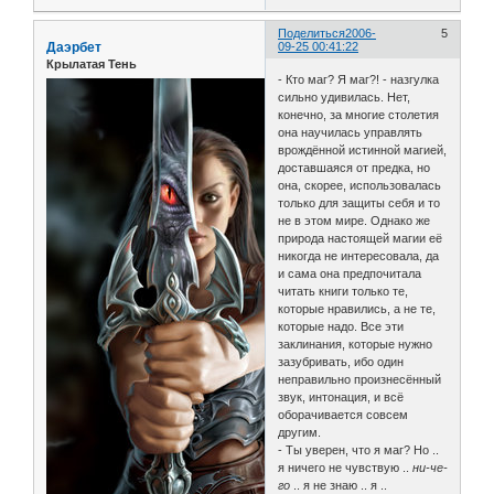
Поделиться
2006-
5
Даэрбет
09-25 00:41:22
Крылатая Тень
- Кто маг? Я маг?! - назгулка
сильно удивилась. Нет,
конечно, за многие столетия
она научилась управлять
врождённой истинной магией,
доставшаяся от предка, но
она, скорее, использовалась
только для защиты себя и то
не в этом мире. Однако же
природа настоящей магии её
никогда не интересовала, да
и сама она предпочитала
читать книги только те,
которые нравились, а не те,
которые надо. Все эти
заклинания, которые нужно
зазубривать, ибо один
неправильно произнесённый
звук, интонация, и всё
оборачивается совсем
другим.
- Ты уверен, что я маг? Но ..
я ничего не чувствую ..
ни-че-
го
.. я не знаю .. я ..