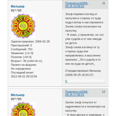
Поделиться
2006-
11
Мелькор
09-25 16:58:52
O(^.^)O
Эльф перевел взгляд от
назгулки в сторону от куда
подул ветер и насторожился.
Затем снова посмотрел на
назгулку.
- Я знаю, о проклятии, но это
уже судьба и от нее никуда
Зарегистрирован
: 2006-02-28
не дется.
Приглашений:
0
Эльф снова взглянул в ту
Сообщений:
753
сторону куда они
Уважение:
[+1/-0]
направлялись и мысленно
Позитив:
[+0/-0]
произнес ,,Это судьба и от
Возраст:
36
[1989-08-11]
нее ни куда не дется!,,
Провел на форуме:
Не определено
Отредактировано Мелькор
Последний визит:
(2006-09-25 16:54:27)
2012-06-01 09:33:50
0
Поделиться
2006-
12
Мелькор
09-25 17:06:51
O(^.^)O
Затем эльф очнулся от
задумчивости и посмотрел на
назгулку
- А твои друзья и знакомые, с