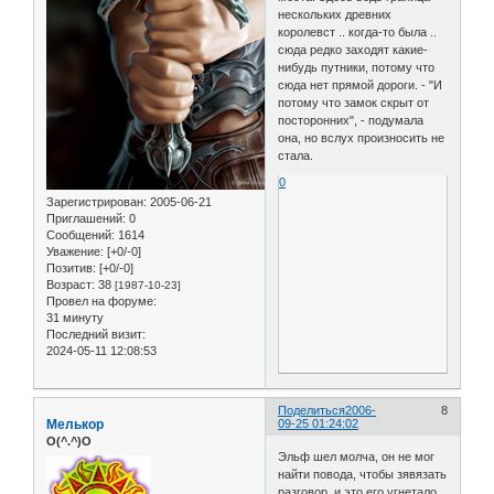
нескольких древних
королевст .. когда-то была ..
сюда редко заходят какие-
нибудь путники, потому что
сюда нет прямой дороги. - "И
потому что замок скрыт от
посторонних", - подумала
она, но вслух произносить не
стала.
0
Зарегистрирован
: 2005-06-21
Приглашений:
0
Сообщений:
1614
Уважение:
[+0/-0]
Позитив:
[+0/-0]
Возраст:
38
[1987-10-23]
Провел на форуме:
31 минуту
Последний визит:
2024-05-11 12:08:53
Поделиться
2006-
8
Мелькор
09-25 01:24:02
O(^.^)O
Эльф шел молча, он не мог
найти повода, чтобы зявязать
разговор, и это его угнетало,