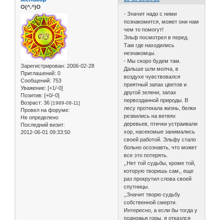
O(^.^)O
- Значит надо с ними
познакомится, может они нам
чем то помогут!
Эльф посмотрел в перед.
Там где находились
незнакомцы.
- Мы скоро будем там.
Зарегистрирован
: 2006-02-28
Дальше шли молча, в
Приглашений:
0
воздухе чувствовался
Сообщений:
753
приятный запах цветов и
Уважение:
[+1/-0]
другой зелени, запах
Позитив:
[+0/-0]
первозданной природы. В
Возраст:
36
[1989-08-11]
лесу протекала жизнь, белки
Провел на форуме:
резвились на ветвях
Не определено
деревьев, птички устраивали
Последний визит:
хор, насекомые занимались
2012-06-01 09:33:50
своей работой. Эльфу стало
больно осознавть, что может
все это потерять.
,,Нет той судьбы, кроме той,
которую творишь сам,, еще
раз прокрутил слова своей
спутницы.
,,Значит творю судьбу
собственной смерти.
Интересно, а если бы тогда у
подножья горы, я отказлся