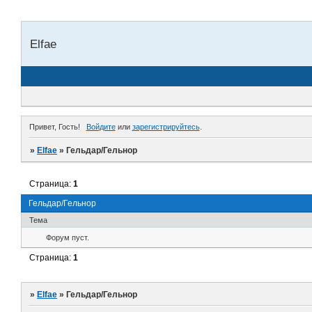
Elfae
Привет, Гость!
Войдите
или
зарегистрируйтесь
.
»
Elfae
»
Гельдар/Гельнор
Страница:
1
Гельдар/Гельнор
Тема
Форум пуст.
Страница:
1
»
Elfae
»
Гельдар/Гельнор