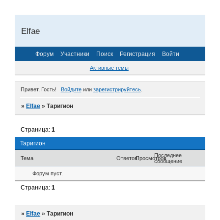
Elfae
Форум
Участники
Поиск
Регистрация
Войти
Активные темы
Привет, Гость!
Войдите
или
зарегистрируйтесь
.
»
Elfae
»
Таригион
Страница:
1
Таригион
Последнее
Тема
Ответов
Просмотров
сообщение
Форум пуст.
Страница:
1
»
Elfae
»
Таригион