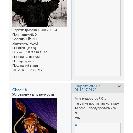
Зарегистрирован
: 2005-06-24
Приглашений:
0
Сообщений:
274
Уважение:
[+0/-0]
Позитив:
[+0/-0]
Возраст:
39
[1986-11-02]
Провел на форуме:
Не определено
Последний визит:
2012-04-01 23:21:12
Поделиться
2007-
32
Cheetah
01-12 17:26:20
Устремленная к вечности
Мне модерство? О.о
Нет, я не против, но хоть как-
то того....предупредить что
ли...
Ня.
0