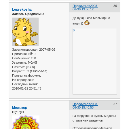
Поделиться
2008-
36
Leprekosha
06-30 13:50:12
Житель Средиземья
Да ну))) Типа Мелькор не
видит))
0
Зарегистрирован
: 2007-05-02
Приглашений:
0
Сообщений:
138
Уважение:
[+0/-0]
Позитив:
[+0/-0]
Возраст:
33
[1993-04-03]
Провел на форуме:
Не определено
Последний визит:
2010-01-19 20:51:43
Поделиться
2008-
37
Мелькор
06-30 15:40:53
O(^.^)O
на форуме не нужны модеры
отдельных разделов
Отредактировано Мелькор