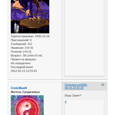
Зарегистрирован
: 2005-10-18
Приглашений:
0
Сообщений:
312
Уважение:
[+0/-0]
Позитив:
[+0/-0]
Возраст:
38
[1988-05-08]
Провел на форуме:
Не определено
Последний визит:
2012-02-13 12:53:43
Поделиться
2008-
33
CooLMaaN
06-03 23:42:18
Житель Средиземья
Игры Занят?
0