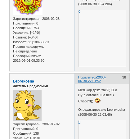
(2008-06-30 15:41:06)
0
Зарегистрирован
: 2006-02-28
Приглашений:
0
Сообщений:
753
Уважение:
[+1/-0]
Позитив:
[+0/-0]
Возраст:
36
[1989-08-11]
Провел на форуме:
Не определено
Последний визит:
2012-06-01 09:33:50
Поделиться
2008-
38
Leprekosha
06-30 22:01:52
Житель Средиземья
Мелькор,даже так?!) О.о
Ну я согласен на все!)
Слабо?!))
Отредактировано Leprekosha
(2008-06-30 22:03:46)
0
Зарегистрирован
: 2007-05-02
Приглашений:
0
Сообщений:
138
Уважение:
[+0/-0]