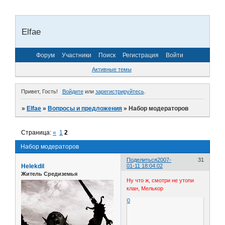
Elfae
Форум
Участники
Поиск
Регистрация
Войти
Активные темы
Привет, Гость!
Войдите
или
зарегистрируйтесь
.
»
Elfae
»
Вопросы и предложения
»
Набор модераторов
Страница:
«
1
2
Набор модераторов
Поделиться
2007-
31
Helekdil
01-11 18:04:02
Житель Средиземья
Ну что ж, смотри не утопи
клан, Мелькор
0