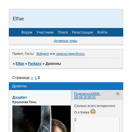
Elfae
Форум
Участники
Поиск
Регистрация
Войти
Активные темы
Привет, Гость!
Войдите
или
зарегистрируйтесь
.
»
Elfae
»
Fantasy
»
Драконы
Страница:
«
1
2
Драконы
Поделиться
2006-
31
Даэрбет
09-04 20:09:41
Крылатая Тень
Сколько всего интересного
О.о Клёва
0