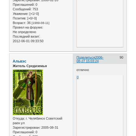
Зарегистрирован
: 2006-02-28
Приглашений:
0
Сообщений:
753
Уважение:
[+1/-0]
Позитив:
[+0/-0]
Возраст:
36
[1989-08-11]
Провел на форуме:
Не определено
Последний визит:
2012-06-01 09:33:50
Поделиться
2006-
90
Альвэс
08-27 15:03:24
Житель Средиземья
отлично
0
Откуда:
г. Челябинск Советский
раен ул
Зарегистрирован
: 2005-08-31
Приглашений:
0