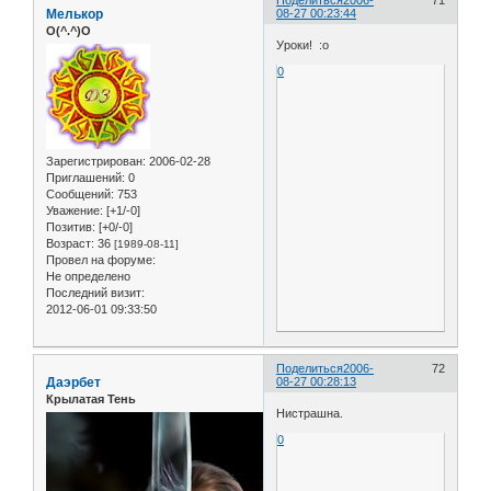
Мелькор
08-27 00:23:44
O(^.^)O
Уроки! :o
0
Зарегистрирован
: 2006-02-28
Приглашений:
0
Сообщений:
753
Уважение:
[+1/-0]
Позитив:
[+0/-0]
Возраст:
36
[1989-08-11]
Провел на форуме:
Не определено
Последний визит:
2012-06-01 09:33:50
Поделиться
2006-
72
Даэрбет
08-27 00:28:13
Крылатая Тень
Нистрашна.
0