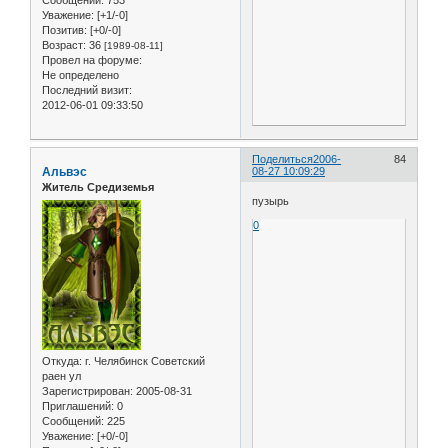
Сообщений:
753
Уважение:
[+1/-0]
Позитив:
[+0/-0]
Возраст:
36
[1989-08-11]
Провел на форуме:
Не определено
Последний визит:
2012-06-01 09:33:50
Поделиться
2006-
84
Альвэс
08-27 10:09:29
Житель Средиземья
пузырь
0
Откуда:
г. Челябинск Советский
раен ул
Зарегистрирован
: 2005-08-31
Приглашений:
0
Сообщений:
225
Уважение:
[+0/-0]