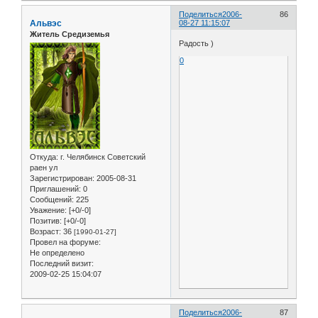
Поделиться
2006-
86
Альвэс
08-27 11:15:07
Житель Средиземья
Радость )
0
Откуда:
г. Челябинск Советский
раен ул
Зарегистрирован
: 2005-08-31
Приглашений:
0
Сообщений:
225
Уважение:
[+0/-0]
Позитив:
[+0/-0]
Возраст:
36
[1990-01-27]
Провел на форуме:
Не определено
Последний визит:
2009-02-25 15:04:07
Поделиться
2006-
87