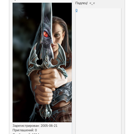
Падлец! <_<
0
Зарегистрирован
: 2005-06-21
Приглашений:
0