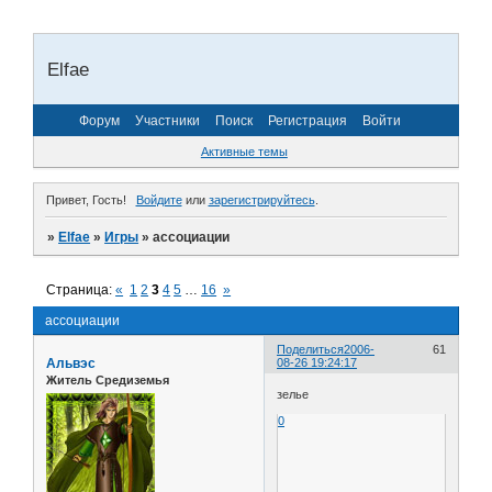
Elfae
Форум
Участники
Поиск
Регистрация
Войти
Активные темы
Привет, Гость!
Войдите
или
зарегистрируйтесь
.
»
Elfae
»
Игры
»
ассоциации
Страница:
«
1
2
3
4
5
…
16
»
ассоциации
Поделиться
2006-
61
Альвэс
08-26 19:24:17
Житель Средиземья
зелье
0