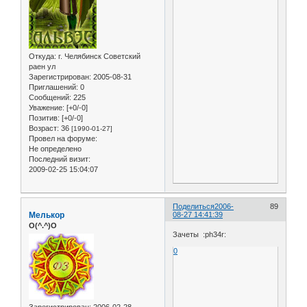
Откуда:
г. Челябинск Советский
раен ул
Зарегистрирован
: 2005-08-31
Приглашений:
0
Сообщений:
225
Уважение:
[+0/-0]
Позитив:
[+0/-0]
Возраст:
36
[1990-01-27]
Провел на форуме:
Не определено
Последний визит:
2009-02-25 15:04:07
Поделиться
2006-
89
Мелькор
08-27 14:41:39
O(^.^)O
Зачеты :ph34r:
0