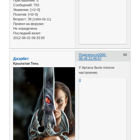
Приглашений:
0
Сообщений:
753
Уважение:
[+1/-0]
Позитив:
[+0/-0]
Возраст:
36
[1989-08-11]
Провел на форуме:
Не определено
Последний визит:
2012-06-01 09:33:50
Поделиться
2006-
68
Даэрбет
08-26 21:46:57
Крылатая Тень
У Артаса было плохое
настроение.
0