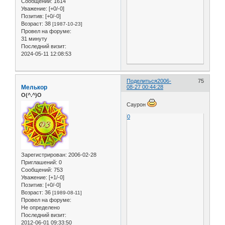
Сообщений:
1614
Уважение:
[+0/-0]
Позитив:
[+0/-0]
Возраст:
38
[1987-10-23]
Провел на форуме:
31 минуту
Последний визит:
2024-05-11 12:08:53
Поделиться
2006-
75
Мелькор
08-27 00:44:28
O(^.^)O
Саурон
0
Зарегистрирован
: 2006-02-28
Приглашений:
0
Сообщений:
753
Уважение:
[+1/-0]
Позитив:
[+0/-0]
Возраст:
36
[1989-08-11]
Провел на форуме:
Не определено
Последний визит:
2012-06-01 09:33:50