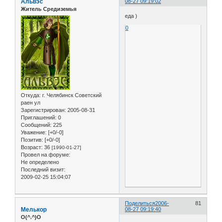
Альвэс
08-27 09:19:02
Житель Средиземья
еда )
0
Откуда:
г. Челябинск Советский
раен ул
Зарегистрирован
: 2005-08-31
Приглашений:
0
Сообщений:
225
Уважение:
[+0/-0]
Позитив:
[+0/-0]
Возраст:
36
[1990-01-27]
Провел на форуме:
Не определено
Последний визит:
2009-02-25 15:04:07
Поделиться
2006-
81
Мелькор
08-27 09:19:40
O(^.^)O