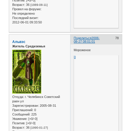
Позитив:
[+0/-0]
Возраст:
36
[1989-08-11]
Провел на форуме:
Не определено
Последний визит:
2012-06-01 09:33:50
Поделиться
2006-
78
Альвэс
08-27 08:01:01
Житель Средиземья
Мороженое
0
Откуда:
г. Челябинск Советский
раен ул
Зарегистрирован
: 2005-08-31
Приглашений:
0
Сообщений:
225
Уважение:
[+0/-0]
Позитив:
[+0/-0]
Возраст:
36
[1990-01-27]