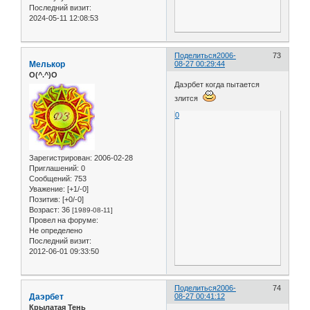
Последний визит:
2024-05-11 12:08:53
Поделиться
2006-
73
Мелькор
08-27 00:29:44
O(^.^)O
Даэрбет когда пытается
злится
0
Зарегистрирован
: 2006-02-28
Приглашений:
0
Сообщений:
753
Уважение:
[+1/-0]
Позитив:
[+0/-0]
Возраст:
36
[1989-08-11]
Провел на форуме:
Не определено
Последний визит:
2012-06-01 09:33:50
Поделиться
2006-
74
Даэрбет
08-27 00:41:12
Крылатая Тень