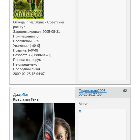
Откуда:
г. Челябинск Советский
раен ул
Зарегистрирован
: 2005-08-31
Приглашений:
0
Сообщений:
225
Уважение:
[+0/-0]
Позитив:
[+0/-0]
Возраст:
36
[1990-01-27]
Провел на форуме:
Не определено
Последний визит:
2009-02-25 15:04:07
Поделиться
2006-
62
Даэрбет
08-26 20:27:53
Крылатая Тень
Магия.
0