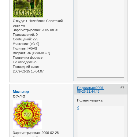
Откуда:
г. Челябинск Советский
раен ул
Зарегистрирован
: 2005-08-31
Приглашений:
0
Сообщений:
225
Уважение:
[+0/-0]
Позитив:
[+0/-0]
Возраст:
36
[1990-01-27]
Провел на форуме:
Не определено
Последний визит:
2009-02-25 15:04:07
Поделиться
2006-
67
Мелькор
08-26 21:44:45
O(^.^)O
Полная непруха
0
Зарегистрирован
: 2006-02-28