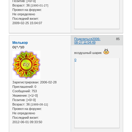
Позитив:
[+0/-0]
Возраст:
36
[1990-01-27]
Провел на форуме:
Не определено
Последний визит:
2009-02-25 15:04:07
Поделиться
2006-
85
Мелькор
08-27 11:04:49
O(^.^)O
воздушный шарик
0
Зарегистрирован
: 2006-02-28
Приглашений:
0
Сообщений:
753
Уважение:
[+1/-0]
Позитив:
[+0/-0]
Возраст:
36
[1989-08-11]
Провел на форуме:
Не определено
Последний визит:
2012-06-01 09:33:50