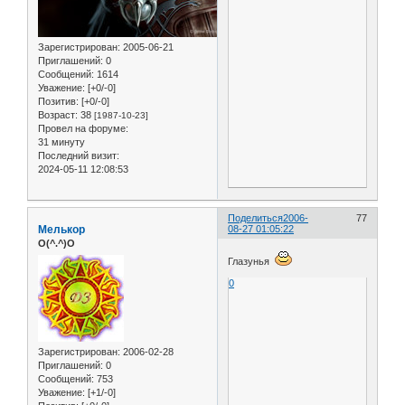
Зарегистрирован
: 2005-06-21
Приглашений:
0
Сообщений:
1614
Уважение:
[+0/-0]
Позитив:
[+0/-0]
Возраст:
38
[1987-10-23]
Провел на форуме:
31 минуту
Последний визит:
2024-05-11 12:08:53
Поделиться
2006-
77
Мелькор
08-27 01:05:22
O(^.^)O
Глазунья
0
Зарегистрирован
: 2006-02-28
Приглашений:
0
Сообщений:
753
Уважение:
[+1/-0]