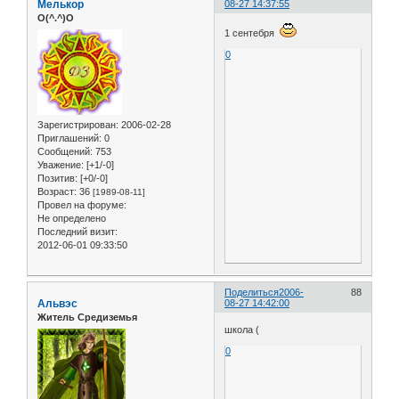
Мелькор
08-27 14:37:55
O(^.^)O
1 сентебря
0
Зарегистрирован
: 2006-02-28
Приглашений:
0
Сообщений:
753
Уважение:
[+1/-0]
Позитив:
[+0/-0]
Возраст:
36
[1989-08-11]
Провел на форуме:
Не определено
Последний визит:
2012-06-01 09:33:50
Поделиться
2006-
88
Альвэс
08-27 14:42:00
Житель Средиземья
школа (
0