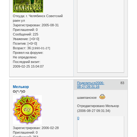
Откуда:
г. Челябинск Советский
раен ул
Зарегистрирован
: 2005-08-31
Приглашений:
0
Сообщений:
225
Уважение:
[+0/-0]
Позитив:
[+0/-0]
Возраст:
36
[1990-01-27]
Провел на форуме:
Не определено
Последний визит:
2009-02-25 15:04:07
Поделиться
2006-
83
Мелькор
08-27 09:31:16
O(^.^)O
шампанское
Отредактировано Мелькор
(2006-08-27 09:31:34)
0
Зарегистрирован
: 2006-02-28
Приглашений:
0