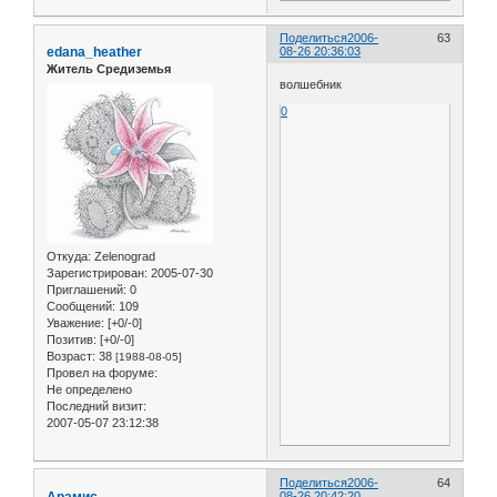
Поделиться
2006-
63
edana_heather
08-26 20:36:03
Житель Средиземья
волшебник
0
Откуда:
Zelenograd
Зарегистрирован
: 2005-07-30
Приглашений:
0
Сообщений:
109
Уважение:
[+0/-0]
Позитив:
[+0/-0]
Возраст:
38
[1988-08-05]
Провел на форуме:
Не определено
Последний визит:
2007-05-07 23:12:38
Поделиться
2006-
64
Арамис
08-26 20:42:20