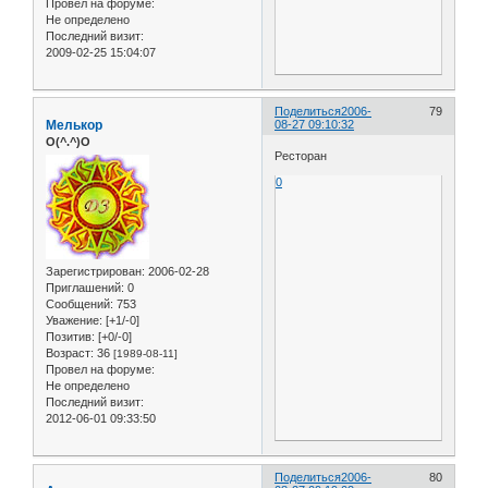
Провел на форуме:
Не определено
Последний визит:
2009-02-25 15:04:07
Поделиться
2006-
79
Мелькор
08-27 09:10:32
O(^.^)O
Ресторан
0
Зарегистрирован
: 2006-02-28
Приглашений:
0
Сообщений:
753
Уважение:
[+1/-0]
Позитив:
[+0/-0]
Возраст:
36
[1989-08-11]
Провел на форуме:
Не определено
Последний визит:
2012-06-01 09:33:50
Поделиться
2006-
80