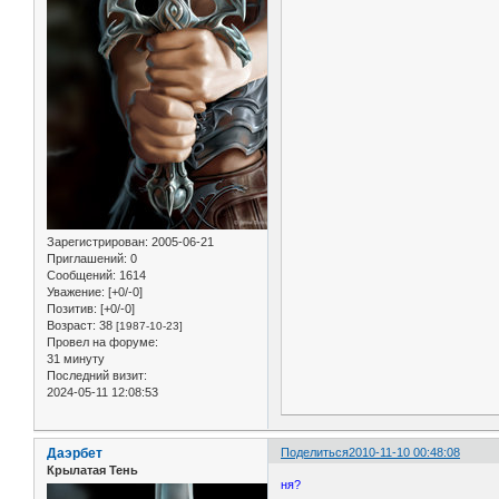
Зарегистрирован
: 2005-06-21
Приглашений:
0
Сообщений:
1614
Уважение:
[+0/-0]
Позитив:
[+0/-0]
Возраст:
38
[1987-10-23]
Провел на форуме:
31 минуту
Последний визит:
2024-05-11 12:08:53
Даэрбет
Поделиться
2010-11-10 00:48:08
Крылатая Тень
ня?