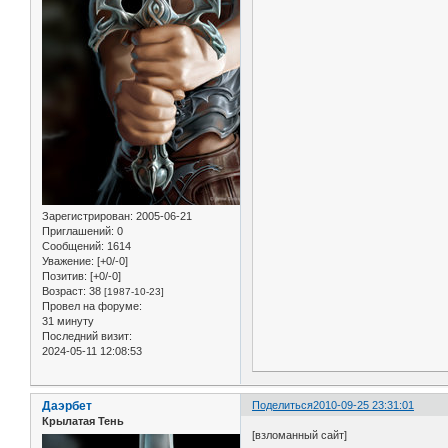
Зарегистрирован
: 2005-06-21
Приглашений:
0
Сообщений:
1614
Уважение:
[+0/-0]
Позитив:
[+0/-0]
Возраст:
38
[1987-10-23]
Провел на форуме:
31 минуту
Последний визит:
2024-05-11 12:08:53
Даэрбет
Поделиться
2010-09-25 23:31:01
Крылатая Тень
[взломанный сайт]