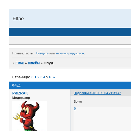
Elfae
Привет, Гость!
Войдите
или
зарегистрируйтесь
.
»
Elfae
»
Флейм
»
Флуд.
Страница:
«
1
2
3
4
5
6
»
Флуд.
PRIZRAK
Поделиться
2010-09-04 21:39:42
Модератор
So yo
0