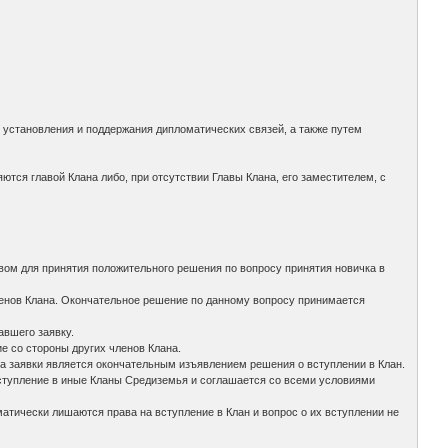
, установления и поддержания дипломатических связей, а также путем
ются главой Клана либо, при отсутствии Главы Клана, его заместителем, с
твом для принятия положительного решения по вопросу принятия новичка в
членов Клана. Окончательное решение по данному вопросу принимается
авшего заявку.
е со стороны других членов Клана.
ча заявки является окончательным изъявлением решения о вступлении в Клан.
вступление в иные Кланы Средиземья и соглашается со всеми условиями
атически лишаются права на вступление в Клан и вопрос о их вступлении не