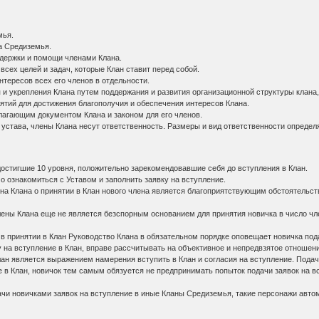
мья.
а Средиземья.
ддержки и помощи членами Клана.
сех целей и задач, которые Клан ставит перед собой.
нтересов всех его членов в отдельности.
 и укрепления Клана путем поддержания и развития организационной структуры клана
тий для достижения благополучия и обеспечения интересов Клана.
лагающим документом Клана и законом для его членов.
 устава, члены Клана несут ответственность. Размеры и вид ответственности определя
достигшие 10 уровня, положительно зарекомендовавшие себя до вступления в Клан.
мо ознакомиться с Уставом и заполнить заявку на вступление.
ена Клана о принятии в Клан нового члена является благоприятствующим обстоятельс
 члены Клана еще не является безспорным основанием для принятия новичка в число 
е в принятии в Клан Руководство Клана в обязательном порядке оповещает новичка под
у на вступление в Клан, вправе рассчитывать на объективное и непредвзятое отношени
Клан является выражением намерения вступить в Клан и согласия на вступление. Пода
е в Клан, новичок тем самым обязуется не предпринимать попыток подачи заявок на 
ачи новичками заявок на вступление в иные Кланы Средиземья, такие персонажи автом