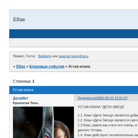
Elfae
Привет, Гость!
Войдите
или
зарегистрируйтесь
.
»
Elfae
»
Клановые события
»
Устав клана
Страница:
1
Устав клана
Даэрбет
Поделиться
2005-06-22 15:51:57
Крылатая Тень
УСТАВ КЛАНА "ДЕТИ ЗВЕЗД"
1.1. Клан «Дети Звезд» является до
1.2. Клан «Дети Звёзд» является све
1.3 Клан, равно как и все его члены
данного Устава.
1.4. Клан действует исключительно н