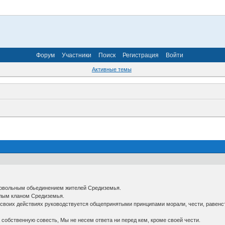
Форум
Участники
Поиск
Регистрация
Войти
Активные темы
бровольным обьединением жителей Средиземья.
тлым кланом Средиземья.
, в своих действиях руководствуется общепринятыми принципами морали, чести, равен
а собственную совесть, Мы не несем ответа ни перед кем, кроме своей чести.