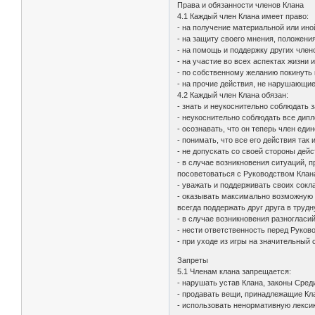
Права и обязанности членов Клана
4.1 Каждый член Клана имеет право:
- на получение материальной или ино
- на защиту своего мнения, положени
- на помощь и поддержку других член
- на участие во всех аспектах жизни 
- по собственному желанию покинуть
- на прочие действия, не нарушающие
4.2 Каждый член Клана обязан:
- знать и неукоснительно соблюдать 
- неукоснительно соблюдать все дип
- осознавать, что он теперь член еди
- понимать, что все его действия так
- не допускать со своей стороны дейс
- в случае возникновения ситуаций, п
посоветоваться с Руководством Клана
- уважать и поддерживать своих сокл
- оказывать максимально возможную п
всегда поддержать друг друга в трудн
- в случае возникновения разногласи
- нести ответственность перед Руков
- при уходе из игры на значительный 
Запреты
5.1 Членам клана запрещается:
- нарушать устав Клана, законы Сред
- продавать вещи, принадлежащие Кл
- использовать ненормативную лекси