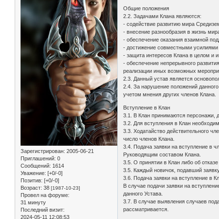
Общие положения
2.2. Задачами Клана являются:
- содействие развитию мира Средизе
- внесение разнообразия в жизнь мир
- обеспечение оказания взаимной по
- достижение совместными усилиями в
- защита интересов Клана в целом и и
- обеспечение непрерывного развития
реализации иных возможных мероприя
2.3. Данный устав является основопо
2.4. За нарушение положений данного
учетом мнения других членов Клана.
Вступление в Клан
3.1. В Клан принимаются персонажи, 
3.2. Для вступления в Клан необходи
3.3. Ходатайство действительного чл
число членов Клана.
3.4. Подача заявки на вступление в
Зарегистрирован
: 2005-06-21
Руководящим составом Клана.
Приглашений:
0
3.5. О принятии в Клан либо об отказ
Сообщений:
1614
3.5. Каждый новичок, подавший заявк
Уважение:
[+0/-0]
3.6. Подача заявки на вступление в 
Позитив:
[+0/-0]
В случае подачи заявки на вступлени
Возраст:
38
[1987-10-23]
данного Устава.
Провел на форуме:
3.7. В случае выявления случаев под
31 минуту
рассматривается.
Последний визит:
2024-05-11 12:08:53