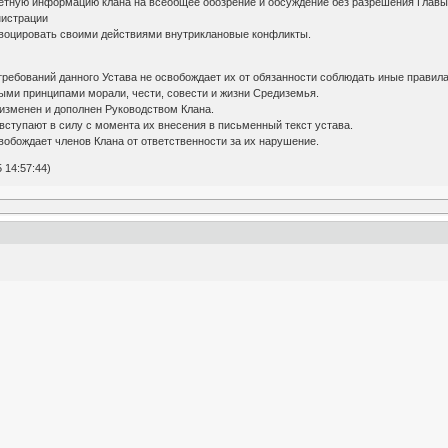
ретную информацию клана на всеобщее обозрение и обсуждение без разрешения Главы
нистрации
ровоцировать своими действиями внутриклановые конфликты.
требований данного Устава не освобождает их от обязанности соблюдать иные правила
ми принципами морали, чести, совести и жизни Средиземья.
ь изменен и дополнен Руководством Клана.
 вступают в силу с момента их внесения в письменный текст устава.
свобождает членов Клана от ответственности за их нарушение.
 14:57:44)