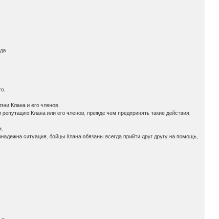
ода
го.
зни Клана и его членов.
и репутацию Клана или его членов, прежде чем предпринять такие действия,
и.
надежна ситуация, бойцы Клана обязаны всегда прийти друг другу на помощь,