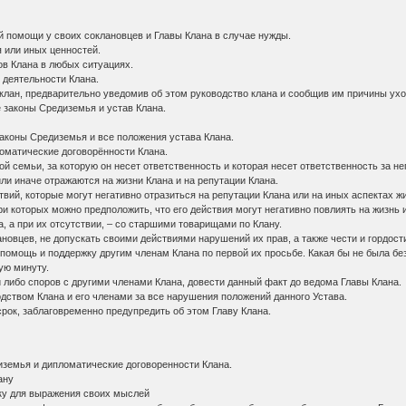
й помощи у своих соклановцев и Главы Клана в случае нужды.
я или иных ценностей.
ов Клана в любых ситуациях.
и деятельности Клана.
 клан, предварительно уведомив об этом руководство клана и сообщив им причины ух
 законы Средиземья и устав Клана.
законы Средиземья и все положения устава Клана.
ломатические договорённости Клана.
ной семьи, за которую он несет ответственность и которая несет ответственность за не
 или иначе отражаются на жизни Клана и на репутации Клана.
твий, которые могут негативно отразиться на репутации Клана или на иных аспектах жи
ри которых можно предположить, что его действия могут негативно повлиять на жизнь 
, а при их отсутствии, – со старшими товарищами по Клану.
ановцев, не допускать своими действиями нарушений их прав, а также чести и гордост
омощь и поддержку другим членам Клана по первой их просьбе. Какая бы не была без
ую минуту.
й либо споров с другими членами Клана, довести данный факт до ведома Главы Клана.
одством Клана и его членами за все нарушения положений данного Устава.
срок, заблаговременно предупредить об этом Главу Клана.
иземья и дипломатические договоренности Клана.
ану
ку для выражения своих мыслей