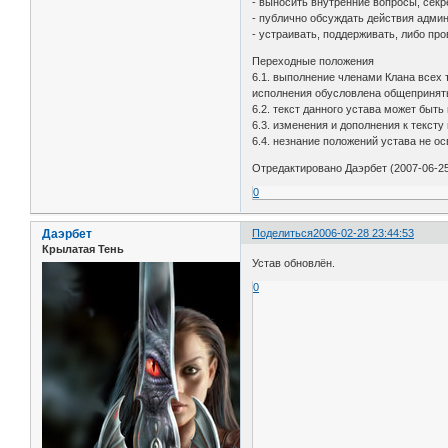
- выносить внутренние вопросы, сек
- публично обсуждать действия адми
- устраивать, поддерживать, либо п
Переходные положения
6.1. выполнение членами Клана всех 
исполнения обусловлена общеприняты
6.2. текст данного устава может быт
6.3. изменения и дополнения к тексту
6.4. незнание положений устава не о
Отредактировано Даэрбет (2007-06-25
0
Даэрбет
Поделиться
2006-02-28 23:44:53
Крылатая Тень
Устав обновлён.
0