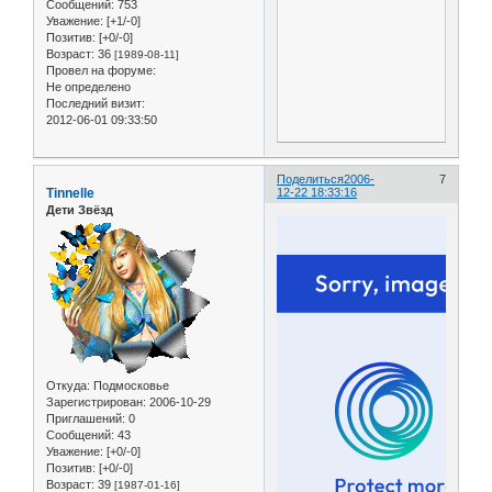
Сообщений:
753
Уважение:
[+1/-0]
Позитив:
[+0/-0]
Возраст:
36
[1989-08-11]
Провел на форуме:
Не определено
Последний визит:
2012-06-01 09:33:50
Поделиться
2006-
7
Tinnelle
12-22 18:33:16
Дети Звёзд
Откуда:
Подмосковье
Зарегистрирован
: 2006-10-29
Приглашений:
0
Сообщений:
43
Уважение:
[+0/-0]
Позитив:
[+0/-0]
Возраст:
39
[1987-01-16]