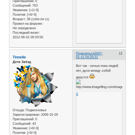
Приглашений:
0
Сообщений:
753
Уважение:
[+1/-0]
Позитив:
[+0/-0]
Возраст:
36
[1989-08-11]
Провел на форуме:
Не определено
Последний визит:
2012-06-01 09:33:50
Поделиться
2007-
12
Tinnelle
01-21 04:20:21
Дети Звёзд
Вот так - ночью пока людей
нет, духи между собой
дерутся
0
Откуда:
Подмосковье
Зарегистрирован
: 2006-10-29
Приглашений:
0
Сообщений:
43
Уважение:
[+0/-0]
Позитив:
[+0/-0]