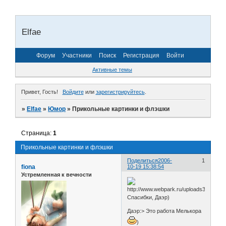
Elfae
Форум
Участники
Поиск
Регистрация
Войти
Активные темы
Привет, Гость!
Войдите
или
зарегистрируйтесь
.
»
Elfae
»
Юмор
»
Прикольные картинки и флэшки
Страница:
1
Прикольные картинки и флэшки
Поделиться
2006-
1
fiona
10-19 15:38:54
Устремленная к вечности
Спасибки, Даэр)
Даэр:> Это работа Мелькора
)