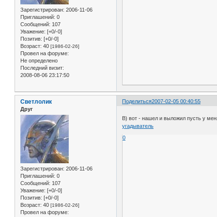
Зарегистрирован
: 2006-11-06
Приглашений:
0
Сообщений:
107
Уважение:
[+0/-0]
Позитив:
[+0/-0]
Возраст:
40
[1986-02-26]
Провел на форуме:
Не определено
Последний визит:
2008-08-06 23:17:50
Светлолик
Поделиться
2007-02-05 00:40:55
Друг
B) вот - нашел и выложил пусть у ме
угадыватель
0
Зарегистрирован
: 2006-11-06
Приглашений:
0
Сообщений:
107
Уважение:
[+0/-0]
Позитив:
[+0/-0]
Возраст:
40
[1986-02-26]
Провел на форуме: