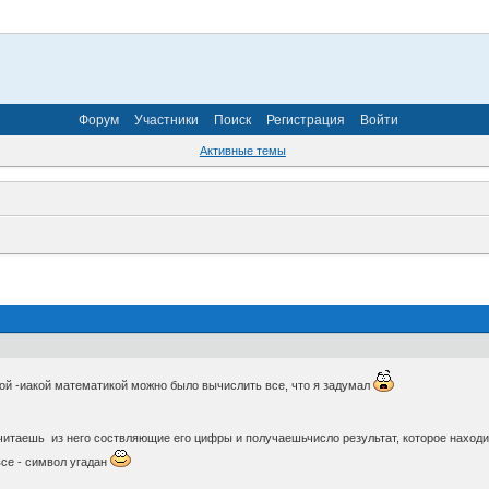
Форум
Участники
Поиск
Регистрация
Войти
Активные темы
акой -иакой математикой можно было вычислить все, что я задумал
ычитаешь из него соствляющие его цифры и получаешьчисло результат, которое наход
 все - символ угадан