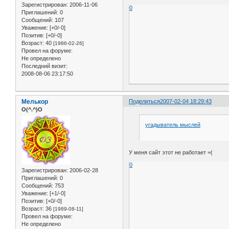
Зарегистрирован
: 2006-11-06
0
Приглашений:
0
Сообщений:
107
Уважение:
[+0/-0]
Позитив:
[+0/-0]
Возраст:
40
[1986-02-26]
Провел на форуме:
Не определено
Последний визит:
2008-08-06 23:17:50
Мелькор
Поделиться
2007-02-04 18:29:43
O(^.^)O
угадыватель мыслей
У меня сайт этот не работает =(
0
Зарегистрирован
: 2006-02-28
Приглашений:
0
Сообщений:
753
Уважение:
[+1/-0]
Позитив:
[+0/-0]
Возраст:
36
[1989-08-11]
Провел на форуме:
Не определено