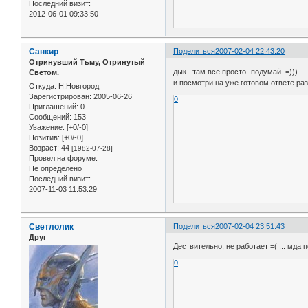
Последний визит:
2012-06-01 09:33:50
Санкир
Поделиться
2007-02-04 22:43:20
Отринувший Тьму, Отринутый
дык.. там все просто- подумай. =)))
Светом.
и посмотри на уже готовом ответе ра
Откуда:
Н.Новгород
Зарегистрирован
: 2005-06-26
0
Приглашений:
0
Сообщений:
153
Уважение:
[+0/-0]
Позитив:
[+0/-0]
Возраст:
44
[1982-07-28]
Провел на форуме:
Не определено
Последний визит:
2007-11-03 11:53:29
Светлолик
Поделиться
2007-02-04 23:51:43
Друг
Дествительно, не работает =( ... мда
0