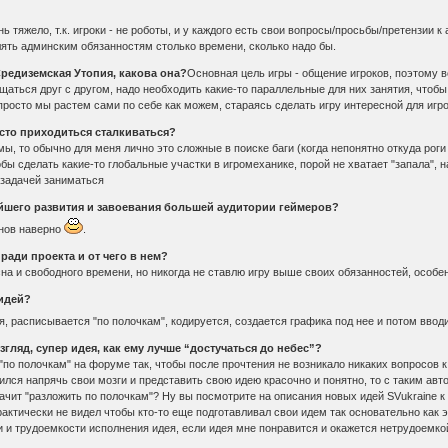
 тяжело, т.к. игроки - не роботы, и у каждого есть свои вопросы/просьбы/претензии к
лять админским обязанностям столько времени, сколько надо бы.
Средиземская Утопия, какова она?
Основная цель игры - общение игроков, поэтому в
бщаться друг с другом, надо необходить какие-то параллельные для них занятия, чтобы 
просто мы растем сами по себе как можем, стараясь сделать игру интересной для игро
сто приходиться сталкиваться?
ы, то обычно для меня лично это сложные в поиске баги (когда непонятно откуда роги
бы сделать какие-то глобальные участки в игромеханике, порой не хватает "запала", н
 задачей заниматься
ейшего развития и завоевания большей аудитории геймеров?
инов наверно
.
ради проекта и от чего в нем?
сна и свободного времени, но никогда не ставлю игру выше своих обязанностей, особе
идей?
 расписывается "по полочкам", кодируется, создается графика под нее и потом вводи
взгляд, супер идея, как ему лучше “достучаться до небес”?
по полочкам" на форуме так, чтобы после прочтения не возникало никаких вопросов к 
лся напрячь свои мозги и представить свою идею красочно и понятно, то с таким автор
значит "разложить по полочкам"? Ну вы посмотрите на описания новых идей SVukraine 
актически не видел чтобы кто-то еще подготавливал свои идем так основательно как эт
ти и трудоемкости исполнения идея, если идея мне понравится и окажется нетрудоемко