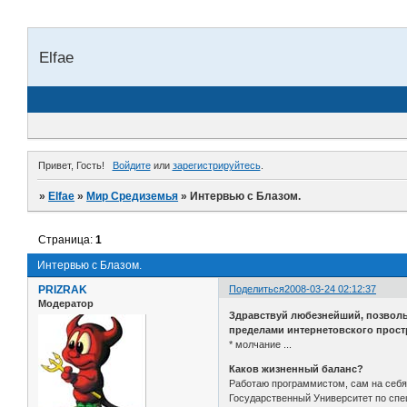
Elfae
Привет, Гость!
Войдите
или
зарегистрируйтесь
.
»
Elfae
»
Мир Средиземья
»
Интервью с Блазом.
Страница:
1
Интервью с Блазом.
PRIZRAK
Поделиться
2008-03-24 02:12:37
Модератор
Здравствуй любезнейший, позволь о
пределами интернетовского простр
* молчание ...
Каков жизненный баланс?
Работаю программистом, сам на себя,
Государственный Университет по спец