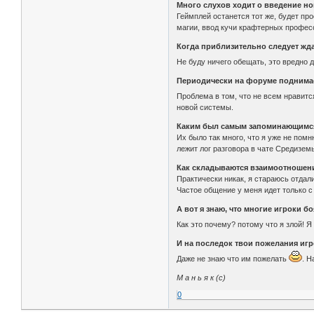
Много слухов ходит о введение нов
Геймплей останется тот же, будет пр
магии, ввод кучи крафтерных профес
Когда приблизительно следует жда
Не буду ничего обещать, это вредно 
Периодически на форуме поднимает
Проблема в том, что не всем нравит
новой системы.
Каким был самым запоминающимся
Их было так много, что я уже не пом
лежит лог разговора в чате Средизе
Как складываются взаимоотношени
Практически никак, я стараюсь отдали
Частое общение у меня идет только с
А вот я знаю, что многие игроки б
Как это почему? потому что я злой! Я
И на последок твои пожелания игр
Даже не знаю что им пожелать
. Н
М а н ь я к (с)
0