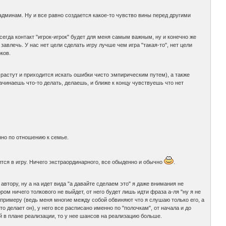
 админам. Ну и все равно создается какое-то чувство вины перед другими
сегда контакт "игрок-игрок" будет для меня самым важным, ну и конечно же
завлечь. У нас нет цели сделать игру лучше чем игра "такая-то", нет цели
ков.
 растут и приходится искать ошибки чисто эмпирическим путем), а также
ачинаешь что-то делать, делаешь, и ближе к концу чувствуешь что нет
нно по отношению к семье.
тся в игру. Ничего экстраординарного, все обыденно и обычно
.
автору, ну а на идет вида "а давайте сделаем это" я даже внимания не
ом ничего толкового не выйдет, от него будет лишь идти фраза а-ля "ну я не
к примеру (ведь меня многие между собой обвиняют что я слушаю только его, а
о делает он), у него все расписано именно по "полочкам", от начала и до
й в плане реализации, то у нее шансов на реализацию больше.