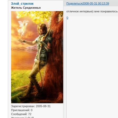
Злой_стрелок
Поделиться
2008-05-31 00:13:39
Житель Средиземья
отличное интервью) мне понравилось
0
Зарегистрирован
: 2005-08-31
Приглашений:
0
Сообщений:
72
Уважение:
[+0/-0]