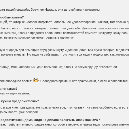
8 лет нашей свадьбы. Зовут ее Наташа, она детский врач-аллерголог
 вообще живем?
щей, от которых человек получает наибольшее удовлетворение. Так вот, там только 
. Так что на этот вопрос каждый отвечает сам для себя. Для меня смысл жизни - это к
рых жить так, чтобы в пределах своих сил и возможностей помогать каждому, кому ест
, не все из которых он может решить в одиночку
ую очередь для помощи в трудную минуту и для общения. Как я уже говорил, в одино
е трудные минуты. Но надо не забывать, что относиться надо к людям так, как хотелос
з обид, мне нанесенных, да и времени нет, чтобы на такую ерунду отвлекаться
тебя свободное время"
. Свободного времени нет практически, а если и появляется
а то какие?
чек ни одну не имею
ю кухню предпочитаешь?
Но в еде я не приведлив, ем практически все, что поставят на стол, особенно если ест
до бы поесть уже вечером.
предпочитаешь дома, сидя на диване включить любимое DVD?
зывают действительно стоящее кино, которое в первую очередь надо посмотреть имен