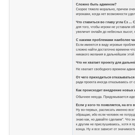
Сложно быть админом?
Скорее тяжело морально, причем очень
игроками, когда нет возможности уде
Что ставиться во главу угла Сз … 
для того, чтобы игроки не уставали о
увеличит онлайн до небесных высот, 
С какими проблемами наиболее ча
Если имеются в виду игровые проблем
сложно найти достаточно времени что
никакого желания в дальнейшем этой
Что не хватает проекту для дальн
Не хватает свободного времени адм
От чего приходиться отказываться 
ради проекта иногда отказываюсь от 
Как происходит внедрение новых 
Обычнее некуда. Придумывается идея,
Если у кого-то появляется, на его 
Ну во-первых, расписать именно все "
обращаю, ибо если человек не потруди
знаю как, но давайте сделаем". Что 
к другим не прислушиваюсь, хотя я пр
конца. Ну и все зависит от значимос