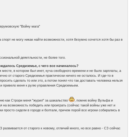
перумовскую "Войну мага"
спорт не могу никак найти возможности, хотя безумно хочется хотя бы раз в
ссиональной деяетльности, не более того.
ождалось Средиземье, с чего все начиналось?
ом месте, в котором был инет, куча свободного времени и не было зарплаты, а
чно от старого Средиземья практически ничего не осталось. И где-то в
просить сделать то или это, а потом понял что так доставать человека нельзя
о и привело меня к рулю управления Средиземьем.
ню как Строри меня "журил" за шакальство
, помню войну Вульфа и
ая на возможность победить или проиграть (сейчас такой войны уже нет и
ки просто сидели в городе и болтали, причем порой все игроки собирались в
 развивается от старого к новому, отличий много, но все равно - СЗ сейчас