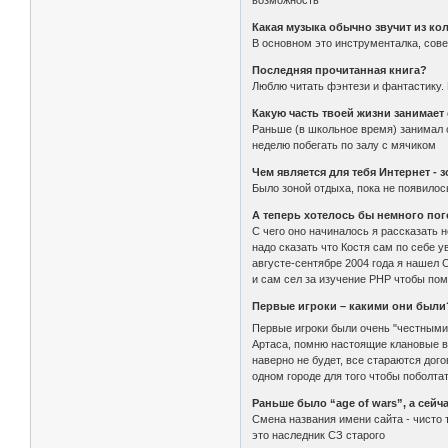
возможность
Какая музыка обычно звучит из ко
В основном это инструменталка, сове
Последняя прочитанная книга?
Люблю читать фэнтези и фантастику.
Какую часть твоей жизни занимает
Раньше (в школьное время) занимал о
неделю побегать по залу с мячиком
Чем является для тебя Интернет - 
Было зоной отдыха, пока не появилос
А теперь хотелось бы немного пог
С чего оно начиналось я рассказать н
надо сказать что Костя сам по себе 
августе-сентябре 2004 года я нашел С
и сам сел за изучение PHP чтобы пом
Первые игроки – какими они были
Первые игроки были очень "честными
Артаса, помню настоящие клановые вой
наверно не будет, все стараются дого
одном городе для того чтобы поболтат
Раньше было “age of wars”, а сей
Смена названия имени сайта - чисто т
это наследник СЗ старого