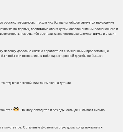
про русских говорилось, что для них большим кайфом является нахождение
онечно же во-первых, воспитание своих детей, обеспечение им полноценного и
ь возможность помочь, ибо все-таки жизнь чертовски сложная штука и ставит
чку человку довольно сложно справляться с жизненными проблемами, и
ь бы чтобы они относились к тебе, односторонней дружбы не бывает.
 - то отдыхаю с женой, или занимаюсь с детьми
ь хочется
. Но могу обходится и без еды, если день бывает сильно
но в кинотеатре. Остальные фильмы смотрю дома, когда появляется