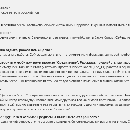
лонок?
тское ретро и русский поп
 Перечитал всего Головачева, сейчас читаю книги Перумова. В данный момент читаю 
 спорт?
чень значительную. Занимался и плаванием, и волейболом, и баскетболом. Сейчас на 
зона отдыха, работа иль еще что?
ь так много работы. Сейчас для меня инет - это источник информации для моей профе
оворить о любимом нами проекте "Средиземье". Расскажи, пожалуйста, как зар
е смогу, все-таки не я стоял у истоков, просто знаю что Костя (The_Elf) работал в одн
увлекается полевым ролевым играми, вот он и решил написать Средиземье. Сейчас коне
редиземье, узнал что мы с Костей живем в одном городе, начал с ним созваниваться, 
огать Косте. Постепенно Костя отошел от дел в связи с изменения в личной жизни, чт
?
" (от слова "честь") и принципиальными, а еще очень дружными и общительными. Пом
ны, когда игроки двух кланов били друг друга как только видели противника, не взир
вориться), помню душевные разговоры в чатах городов с другими игроками, когда игро
ь друг с другом и на кач все просто "забивали".
час “rpg”, в чем отличие Средиземья нынешнего от прошлого?
ехнический вопрос, это не связано с какими-либо кардинальными изменения в игре. СЗ