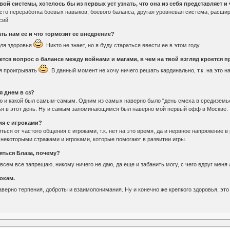
ой системы, хотелось бы из первых уст узнать, что она из себя представляет 
осто переработка боевых навыков, боевого баланса, другая уровневая система, расши
сий.
ть нам ее и что тормозит ее внедрение?
для здоровья
. Никто не знает, но я буду стараться ввести ее в этом году
ся вопрос о балансе между войнами и магами, в чем на твой взгляд кроется п
ся проигрывать
. В данный момент не хочу ничего решать кардинально, т.к. на это н
 днем в сз?
ню и какой был самым-самым. Одним из самых наверно было "день смеха в средиземье"
мья в этот день. Ну и самым запоминающимся был наверно мой первый офф в Москве.
я с игроками?
ться от частого общения с игроками, т.к. нет на это время, да и нервное напряжение в
 некоторыми стражами и игроками, которые помогают в развитии игры.
ояться Блаза, почему?
 всем все запрещаю, никому ничего не даю, да еще и забанить могу, с чего вдруг меня
окам.
аверно терпения, доброты и взаимопонимания. Ну и конечно же крепкого здоровья, это