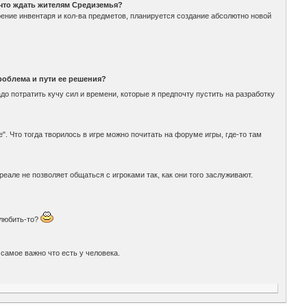
и что ждать жителям Средиземья?
рение инвентаря и кол-ва предметов, планируется создание абсолютно новой
роблема и пути ее решения?
адо потратить кучу сил и времени, которые я предпочту пустить на разработку
. Что тогда творилось в игре можно почитать на форуме игры, где-то там
 реале не позволяет общаться с игроками так, как они того заслуживают.
 любить-то?
 самое важно что есть у человека.