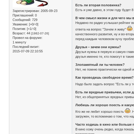
Есть ли вторая половинка?
Есть и уже давно, в этом году будет 
Зарегистрирован
: 2005-09-23
Приглашений:
0
В чем смысл жизни и для чего мы
Сообщений:
729
Недавно по радио услышал рейтинг ве
Уважение:
[+0/-0]
Позитив:
[+1/-0]
ответа на вопрос "Зачем я живу"
Возраст:
44
[1982-07-26]
качественного развития, ну и во-вто
Провел на форуме:
перед каждым человеком кучу проблем
1 минуту
Последний визит:
Друзья – зачем они нужны?
2015-07-09 22:10:55
Друзья нужны в первую и самую главн
друзья именно те, кто помогут в таки
Злопамятный ли ты человек?
Нет, не помню практически ни одной и
Как проводишь свободное время?
Надо было задать вопрос "Есть ли у 
Есть ли вредные привычки, если д
Нет, из общепринятых вредных привы
Любишь ли хорошо поесть и каку
Кто же не любит хорошо поесть
. 
загружен, то вспоминаю о том, что на
Часто ходишь в кино или больше 
В кино хожу очень редко, когда пока