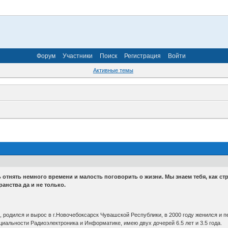
Форум
Участники
Поиск
Регистрация
Войти
Активные темы
тнять немного времени и малость поговорить о жизни. Мы знаем тебя, как строг
анства да и не только.
 родился и вырос в г.Новочебоксарск Чувашской Республики, в 2000 году женился и п
иальности Радиоэлектроника и Информатике, имею двух дочерей 6.5 лет и 3.5 года.