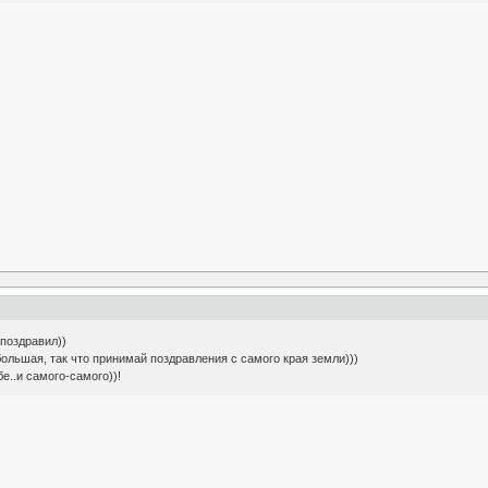
 поздравил))
большая, так что принимай поздравления с самого края земли)))
..и самого-самого))!