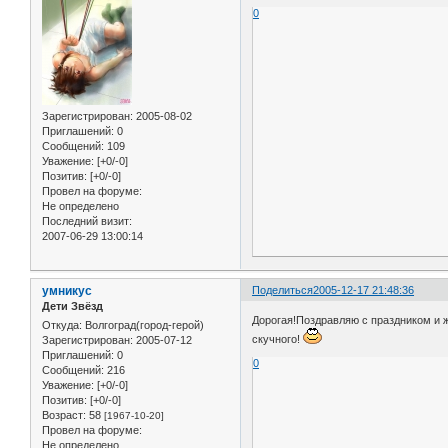
0
Зарегистрирован
: 2005-08-02
Приглашений:
0
Сообщений:
109
Уважение:
[+0/-0]
Позитив:
[+0/-0]
Провел на форуме:
Не определено
Последний визит:
2007-06-29 13:00:14
умникус
Поделиться
2005-12-17 21:48:36
Дети Звёзд
Дорогая!Поздравляю с праздником и 
Откуда:
Волгоград(город-герой)
скучного!
Зарегистрирован
: 2005-07-12
Приглашений:
0
0
Сообщений:
216
Уважение:
[+0/-0]
Позитив:
[+0/-0]
Возраст:
58
[1967-10-20]
Провел на форуме:
Не определено