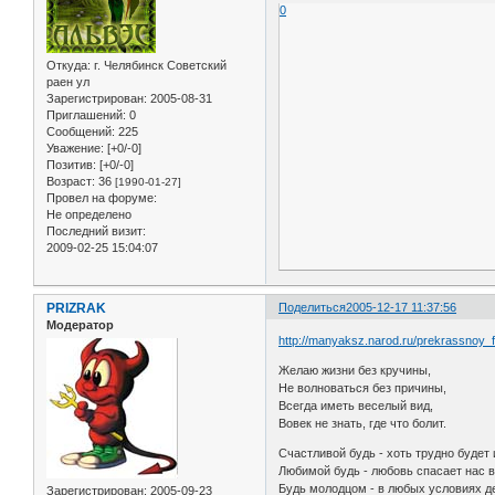
0
Откуда:
г. Челябинск Советский
раен ул
Зарегистрирован
: 2005-08-31
Приглашений:
0
Сообщений:
225
Уважение:
[+0/-0]
Позитив:
[+0/-0]
Возраст:
36
[1990-01-27]
Провел на форуме:
Не определено
Последний визит:
2009-02-25 15:04:07
PRIZRAK
Поделиться
2005-12-17 11:37:56
Модератор
http://manyaksz.narod.ru/prekrassnoy_f
Желаю жизни без кручины,
Не волноваться без причины,
Всегда иметь веселый вид,
Вовек не знать, где что болит.
Счастливой будь - хоть трудно будет 
Любимой будь - любовь спасает нас в
Будь молодцом - в любых условиях д
Зарегистрирован
: 2005-09-23