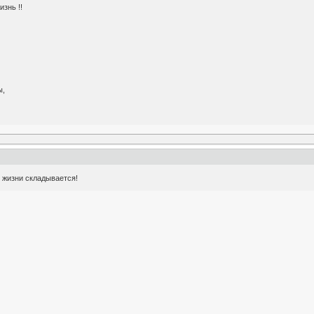
изнь !!
ы,
в жизни складывается!