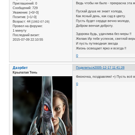
Ведь чтобы ни было - прекрасна эта ж
Приглашений:
0
Сообщений:
729
Пускай душа не знает холода,
Уважение:
[+0/-0]
Как ясный день, как сад в цвету.
Позитив:
[+1/-0]
Пусть будет сердце вечно молодо,
Возраст:
44
[1982-07-26]
Добром венчая доброту.
Провел на форуме:
1 минуту
Здорова будь, удачлива без меры !!
Последний визит:
Желаю Ир тебе успехов, светлой вер
2015-07-09 22:10:55
И пусть путеводная звезда
Жизнь освещает ярко и всегда !!
0
Даэрбет
Поделиться
2005-12-17 11:41:28
Крылатая Тень
Фионочка, поздравляю! =) Пусть всё 
0