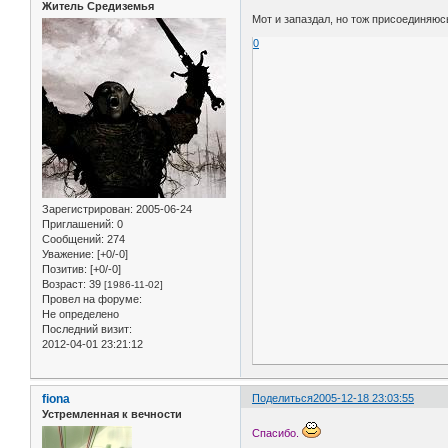
Житель Средиземья
Мот и запаздал, но тож присоединяюс
0
Зарегистрирован
: 2005-06-24
Приглашений:
0
Сообщений:
274
Уважение:
[+0/-0]
Позитив:
[+0/-0]
Возраст:
39
[1986-11-02]
Провел на форуме:
Не определено
Последний визит:
2012-04-01 23:21:12
fiona
Поделиться
2005-12-18 23:03:55
Устремленная к вечности
Спасибо.