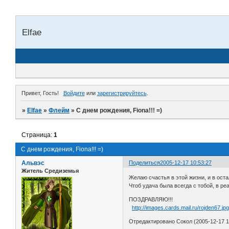
Elfae
Привет, Гость!
Войдите
или
зарегистрируйтесь
.
»
Elfae
»
Флейм
»
С днем рождения, Fiona!!! =)
Страница:
1
С днем рождения, Fiona!!! =)
Альвэс
Поделиться
2005-12-17 10:53:27
Житель Средиземья
Желаю счастья в этой жизни, и в оста
Чтоб удача была всегда с тобой, в реа
ПОЗДРАВЛЯЮ!!!
http://images.cards.mail.ru/rojden67.jp
Отредактировано Сокол (2005-12-17 1