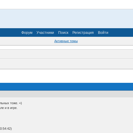
Форум
Участники
Поиск
Регистрация
Войти
Активные темы
льных тоже. =)
ле и в игре.
g
0:54:42)