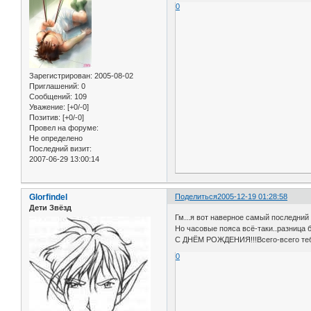
0
Зарегистрирован
: 2005-08-02
Приглашений:
0
Сообщений:
109
Уважение:
[+0/-0]
Позитив:
[+0/-0]
Провел на форуме:
Не определено
Последний визит:
2007-06-29 13:00:14
Glorfindel
Поделиться
2005-12-19 01:28:58
Дети Звёзд
Гм...я вот наверное самый последний
Но часовые пояса всё-таки..разница 
С ДНЁМ РОЖДЕНИЯ!!!Всего-всего тебе
0