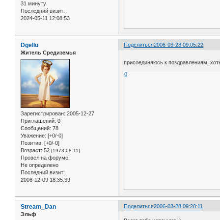
31 минуту
Последний визит:
2024-05-11 12:08:53
Dgellu
Поделиться
2006-03-28 09:05:22
Житель Средиземья
присоединяюсь к поздравлениям, хот
0
Зарегистрирован
: 2005-12-27
Приглашений:
0
Сообщений:
78
Уважение:
[+0/-0]
Позитив:
[+0/-0]
Возраст:
52
[1973-08-11]
Провел на форуме:
Не определено
Последний визит:
2006-12-09 18:35:39
Stream_Dan
Поделиться
2006-03-28 09:20:11
Эльф