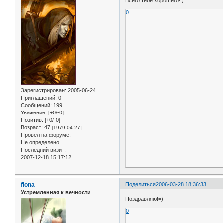
Всего тебе хорошего! )
0
Зарегистрирован
: 2005-06-24
Приглашений:
0
Сообщений:
199
Уважение:
[+0/-0]
Позитив:
[+0/-0]
Возраст:
47
[1979-04-27]
Провел на форуме:
Не определено
Последний визит:
2007-12-18 15:17:12
fiona
Поделиться
2006-03-28 18:36:33
Устремленная к вечности
Поздравляю!=)
0