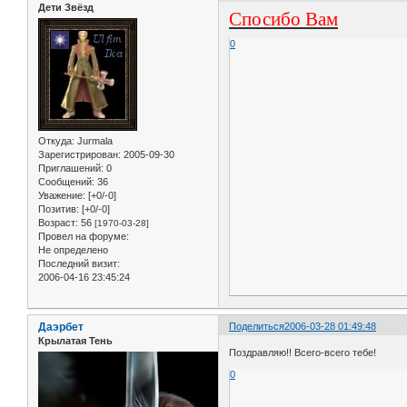
Дети Звёзд
Спосибо Вам
0
Откуда:
Jurmala
Зарегистрирован
: 2005-09-30
Приглашений:
0
Сообщений:
36
Уважение:
[+0/-0]
Позитив:
[+0/-0]
Возраст:
56
[1970-03-28]
Провел на форуме:
Не определено
Последний визит:
2006-04-16 23:45:24
Даэрбет
Поделиться
2006-03-28 01:49:48
Крылатая Тень
Поздравляю!! Всего-всего тебе!
0