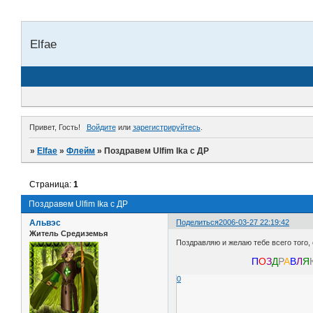
Elfae
Привет, Гость!
Войдите
или
зарегистрируйтесь
.
»
Elfae
»
Флейм
»
Поздравем Ulfim Ika с ДР
Страница:
1
Поздравем Ulfim Ika с ДР
Альвэс
Поделиться
2006-03-27 22:19:42
Житель Средиземья
Поздравляю и желаю тебе всего того,
П
О
З
Д
Р
А
В
Л
Я
0