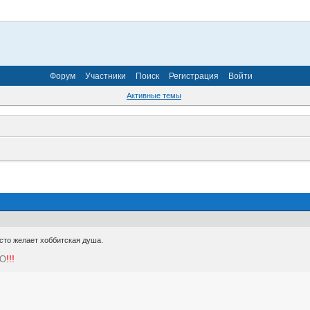
Форум
Участники
Поиск
Регистрация
Войти
Активные темы
 сто желает хоббитская душа.
Ю
!!!