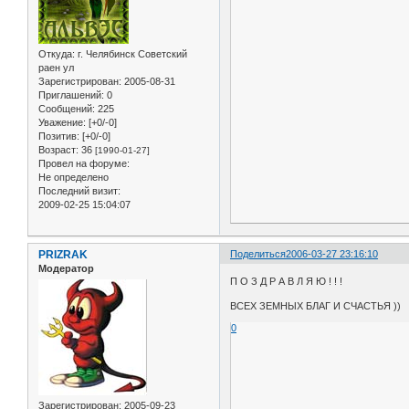
Откуда:
г. Челябинск Советский
раен ул
Зарегистрирован
: 2005-08-31
Приглашений:
0
Сообщений:
225
Уважение:
[+0/-0]
Позитив:
[+0/-0]
Возраст:
36
[1990-01-27]
Провел на форуме:
Не определено
Последний визит:
2009-02-25 15:04:07
PRIZRAK
Поделиться
2006-03-27 23:16:10
Модератор
П О З Д Р А В Л Я Ю ! ! !
ВСЕХ ЗЕМНЫХ БЛАГ И СЧАСТЬЯ ))
0
Зарегистрирован
: 2005-09-23