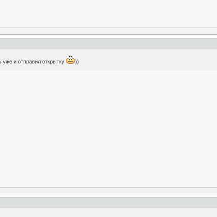
ь уже и отправил открытку
))