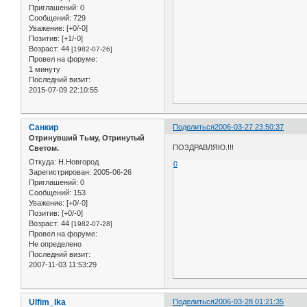
Приглашений:
0
Сообщений:
729
Уважение:
[+0/-0]
Позитив:
[+1/-0]
Возраст:
44
[1982-07-26]
Провел на форуме:
1 минуту
Последний визит:
2015-07-09 22:10:55
Санкир
Поделиться
2006-03-27 23:50:37
Отринувший Тьму, Отринутый
ПОЗДРАВЛЯЮ.!!!
Светом.
Откуда:
Н.Новгород
0
Зарегистрирован
: 2005-06-26
Приглашений:
0
Сообщений:
153
Уважение:
[+0/-0]
Позитив:
[+0/-0]
Возраст:
44
[1982-07-28]
Провел на форуме:
Не определено
Последний визит:
2007-11-03 11:53:29
Ulfim_Ika
Поделиться
2006-03-28 01:21:35