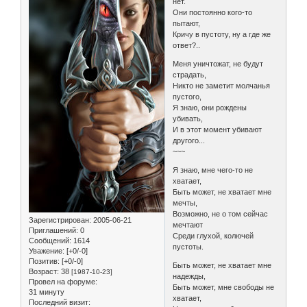
нет.
Они постоянно кого-то
пытают,
Кричу в пустоту, ну а где же
ответ?..
Меня уничтожат, не будут
страдать,
Никто не заметит молчанья
пустого,
Я знаю, они рождены
убивать,
И в этот момент убивают
другого...
~~~
Я знаю, мне чего-то не
хватает,
Быть может, не хватает мне
мечты,
Возможно, не о том сейчас
Зарегистрирован
: 2005-06-21
мечтают
Приглашений:
0
Среди глухой, колючей
Сообщений:
1614
пустоты.
Уважение:
[+0/-0]
Позитив:
[+0/-0]
Быть может, не хватает мне
Возраст:
38
[1987-10-23]
надежды,
Провел на форуме:
Быть может, мне свободы не
31 минуту
хватает,
Последний визит: