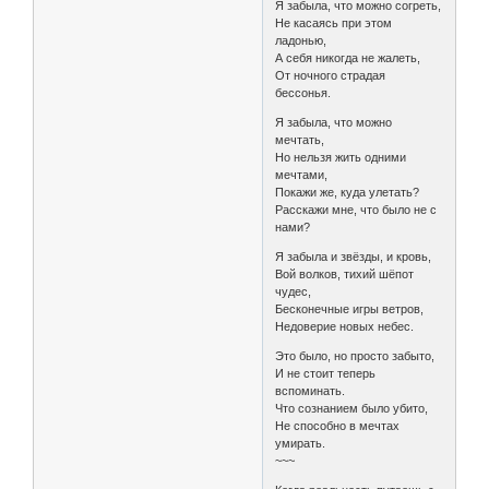
Я забыла, что можно согреть,
Не касаясь при этом
ладонью,
А себя никогда не жалеть,
От ночного страдая
бессонья.
Я забыла, что можно
мечтать,
Но нельзя жить одними
мечтами,
Покажи же, куда улетать?
Расскажи мне, что было не с
нами?
Я забыла и звёзды, и кровь,
Вой волков, тихий шёпот
чудес,
Бесконечные игры ветров,
Недоверие новых небес.
Это было, но просто забыто,
И не стоит теперь
вспоминать.
Что сознанием было убито,
Не способно в мечтах
умирать.
~~~