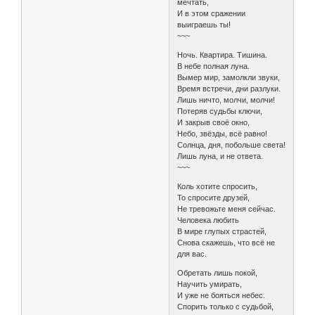
мечтать,
И в этом сражении
выиграешь ты!
~~~
Ночь. Квартира. Тишина.
В небе полная луна.
Вымер мир, замолкли звуки,
Время встречи, дни разлуки.
Лишь ничто, молчи, молчи!
Потеряв судьбы ключи,
И закрыв своё окно,
Небо, звёзды, всё равно!
Солнца, дня, побольше света!
Лишь луна, и не ответа.
~~~
Коль хотите спросить,
То спросите друзей,
Не тревожьте меня сейчас.
Человека любить
В мире глупых страстей,
Снова скажешь, что всё не
для вас.
Обретать лишь покой,
Научить умирать,
И уже не бояться небес.
Спорить только с судьбой,