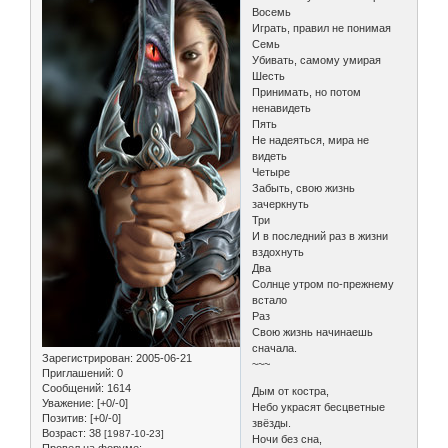
Восемь
Играть, правил не понимая
Семь
Убивать, самому умирая
Шесть
Принимать, но потом
ненавидеть
Пять
Не надеяться, мира не
видеть
Четыре
Забыть, свою жизнь
зачеркнуть
Три
И в последний раз в жизни
вздохнуть
Два
Солнце утром по-прежнему
встало
Раз
Свою жизнь начинаешь
сначала.
Зарегистрирован
: 2005-06-21
~~~
Приглашений:
0
Сообщений:
1614
Дым от костра,
Уважение:
[+0/-0]
Небо украсят бесцветные
Позитив:
[+0/-0]
звёзды.
Возраст:
38
[1987-10-23]
Ночи без сна,