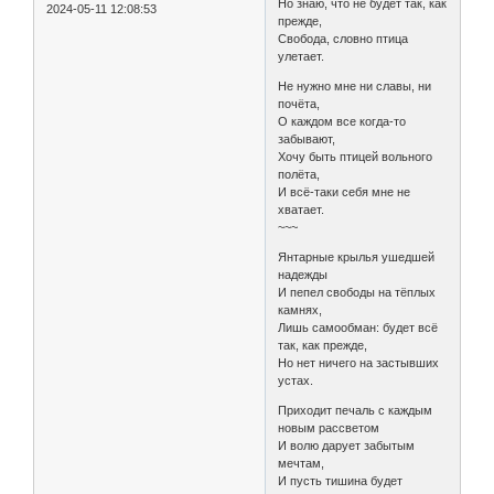
Но знаю, что не будет так, как
2024-05-11 12:08:53
прежде,
Свобода, словно птица
улетает.
Не нужно мне ни славы, ни
почёта,
О каждом все когда-то
забывают,
Хочу быть птицей вольного
полёта,
И всё-таки себя мне не
хватает.
~~~
Янтарные крылья ушедшей
надежды
И пепел свободы на тёплых
камнях,
Лишь самообман: будет всё
так, как прежде,
Но нет ничего на застывших
устах.
Приходит печаль с каждым
новым рассветом
И волю дарует забытым
мечтам,
И пусть тишина будет