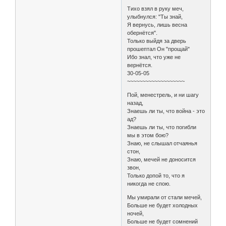
Тихо взял в руку меч,
улыбнулся: "Ты знай,
Я вернусь, лишь весна
обернётся".
Только выйдя за дверь
прошептал Он "прощай"
Ибо знал, что уже не
вернётся.
30-05-05
~~~~~~~~~~~~~~~~~~~
Пой, менестрель, и ни шагу
назад,
Знаешь ли ты, что война - это
ад?
Знаешь ли ты, что погибли
мы в этом бою?
Знаю, не слышал отчаянья
стон,
Знаю, мечей не доносится
звон,
Только допой то, что я
никогда не спою.
Мы умирали от стали мечей,
Больше не будет холодных
ночей,
Больше не будет сомнений