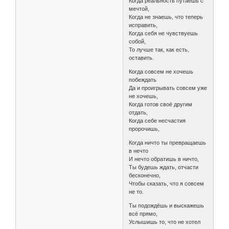
Когда реальность путаешь с
мечтой,
Когда не знаешь, что теперь
исправить,
Когда себя не чувствуешь
собой,
То лучше так, как есть,
оставить.
Когда совсем не хочешь
побеждать
Да и проигрывать совсем уже
не хочешь,
Когда готов своё другим
отдать,
Когда себе несчастия
пророчишь,
Когда ничто ты превращаешь
в нечто
И нечто обратишь в ничто,
Ты будешь ждать, отчасти
бесконечно,
Чтобы сказать, что я совсем
не то.
Ты подождёшь и выскажешь
всё прямо,
Услышишь то, что не хотел