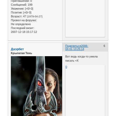
Приглашений:
0
Сообщений:
199
Уважение:
[+0/-0]
Позитив:
[+0/-0]
Возраст:
47
[1979-04-27]
Провел на форуме:
Не определено
Последний визит:
2007-12-18 15:17:12
Поделиться
2006-
6
Даэрбет
04-01 13:25:14
Крылатая Тень
Вот ведь когда-то умела
писать =Х
0