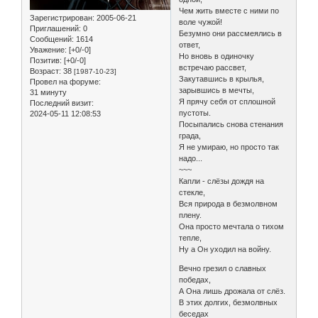
Чем жить вместе с ними по
Зарегистрирован
: 2005-06-21
воле чужой!
Приглашений:
0
Безумно они рассмеялись в
Сообщений:
1614
ответ,
Уважение:
[+0/-0]
Но вновь в одиночку
Позитив:
[+0/-0]
встречаю рассвет,
Возраст:
38
[1987-10-23]
Закутавшись в крылья,
Провел на форуме:
зарывшись в мечты,
31 минуту
Я прячу себя от сплошной
Последний визит:
пустоты.
2024-05-11 12:08:53
Посыпались снова стенания
града,
Я не умираю, но просто так
надо...
~~~
Капли - слёзы дождя на
стекле,
Вся природа в безмолвном
плену.
Она просто мечтала о тихом
тепле,
Ну а Он уходил на войну.
Вечно грезил о славных
победах,
А Она лишь дрожала от слёз.
В этих долгих, безмолвных
беседах