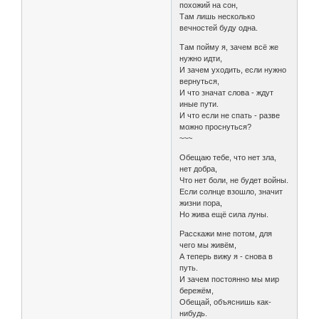
похожий на сон,
Там лишь несколько
вечностей буду одна.
Там пойму я, зачем всё же
нужно идти,
И зачем уходить, если нужно
вернуться,
И что значат слова - ждут
иные пути.
И что если не спать - разве
можно проснуться?
~~~
Обещаю тебе, что нет зла,
нет добра,
Что нет боли, не будет войны.
Если солнце взошло, значит
жизни пора,
Но жива ещё сила луны.
Расскажи мне потом, для
чего мы живём,
А теперь вижу я - снова в
путь.
И зачем постоянно мы мир
бережём,
Обещай, объяснишь как-
нибудь.