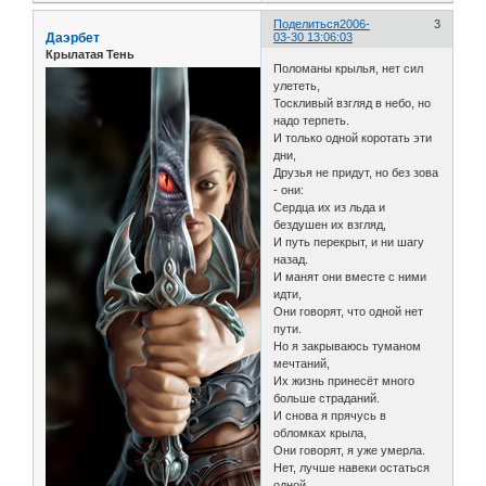
Поделиться
2006-
3
Даэрбет
03-30 13:06:03
Крылатая Тень
Поломаны крылья, нет сил
улететь,
Тоскливый взгляд в небо, но
надо терпеть.
И только одной коротать эти
дни,
Друзья не придут, но без зова
- они:
Сердца их из льда и
бездушен их взгляд,
И путь перекрыт, и ни шагу
назад.
И манят они вместе с ними
идти,
Они говорят, что одной нет
пути.
Но я закрываюсь туманом
мечтаний,
Их жизнь принесёт много
больше страданий.
И снова я прячусь в
обломках крыла,
Они говорят, я уже умерла.
Нет, лучше навеки остаться
одной,