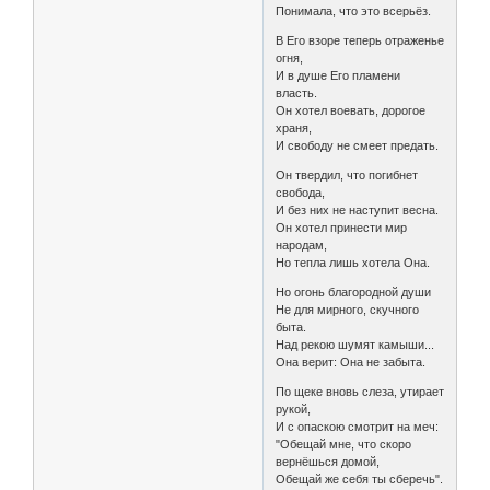
Понимала, что это всерьёз.
В Его взоре теперь отраженье
огня,
И в душе Его пламени
власть.
Он хотел воевать, дорогое
храня,
И свободу не смеет предать.
Он твердил, что погибнет
свобода,
И без них не наступит весна.
Он хотел принести мир
народам,
Но тепла лишь хотела Она.
Но огонь благородной души
Не для мирного, скучного
быта.
Над рекою шумят камыши...
Она верит: Она не забыта.
По щеке вновь слеза, утирает
рукой,
И с опаскою смотрит на меч:
"Обещай мне, что скоро
вернёшься домой,
Обещай же себя ты сберечь".