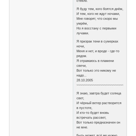
стекло.
Я буду тем, кого боятся днём,
И тем, кого не ждут ночами,
Мне говорят, что скоро мы
умрём,
Но я восстану с первыми
лучами.
Я призрак тени в сумерках
ночи,
Меня и нет, и вроде - где-то
рядом.
Я отражаюсь в пламени
свечи,
Вот только это никому не
надо...
28.10.2005
~~~~~~~~~~~~~~~~~~~~~~~~~~
Я знаю, завтра будет солнца
свет,
И чёрный ветер растворится
в пустоте,
И кто-то будет вновь
встречать рассвет,
Вот только предназначен он
не мне.
Быть может, всё же нужно