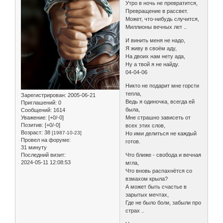
Утро в ночь не превратится,
Превращение в рассвет.
Может, что-нибудь случится,
Миллионы вечных лет ..
И винить меня не надо,
Я живу в своём аду,
На двоих нам нету ада,
Ну а твой я не найду.
04-04-06
Никто не подарит мне горсти
тепла,
Зарегистрирован
: 2005-06-21
Ведь я одиночка, всегда ей
Приглашений:
0
была,
Сообщений:
1614
Уважение:
[+0/-0]
Мне страшно зависеть от
Позитив:
[+0/-0]
всех этих слов,
Возраст:
38
[1987-10-23]
Но ими делиться не каждый
Провел на форуме:
готов.
31 минуту
Последний визит:
Что ближе - свобода и вечная
2024-05-11 12:08:53
мгла,
Что вновь распахнётся со
взмахом крыла?
А может быть счастье в
зарытых мечтах,
Где не было боли, забыли про
страх ..