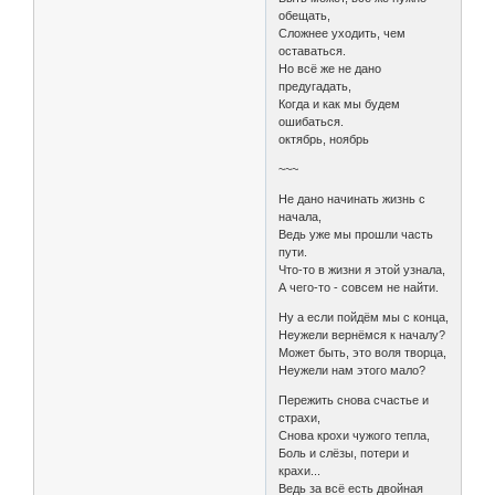
обещать,
Сложнее уходить, чем
оставаться.
Но всё же не дано
предугадать,
Когда и как мы будем
ошибаться.
октябрь, ноябрь
~~~
Не дано начинать жизнь с
начала,
Ведь уже мы прошли часть
пути.
Что-то в жизни я этой узнала,
А чего-то - совсем не найти.
Ну а если пойдём мы с конца,
Неужели вернёмся к началу?
Может быть, это воля творца,
Неужели нам этого мало?
Пережить снова счастье и
страхи,
Снова крохи чужого тепла,
Боль и слёзы, потери и
крахи...
Ведь за всё есть двойная