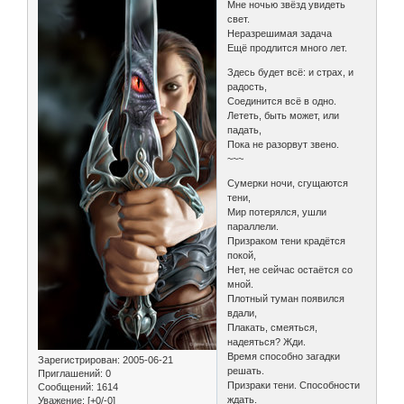
Мне ночью звёзд увидеть
свет.
Неразрешимая задача
Ещё продлится много лет.
Здесь будет всё: и страх, и
радость,
Соединится всё в одно.
Лететь, быть может, или
падать,
Пока не разорвут звено.
~~~
Сумерки ночи, сгущаются
тени,
Мир потерялся, ушли
параллели.
Призраком тени крадётся
покой,
Нет, не сейчас остаётся со
мной.
Плотный туман появился
вдали,
Плакать, смеяться,
надеяться? Жди.
Время способно загадки
Зарегистрирован
: 2005-06-21
решать.
Приглашений:
0
Призраки тени. Способности
Сообщений:
1614
ждать.
Уважение:
[+0/-0]