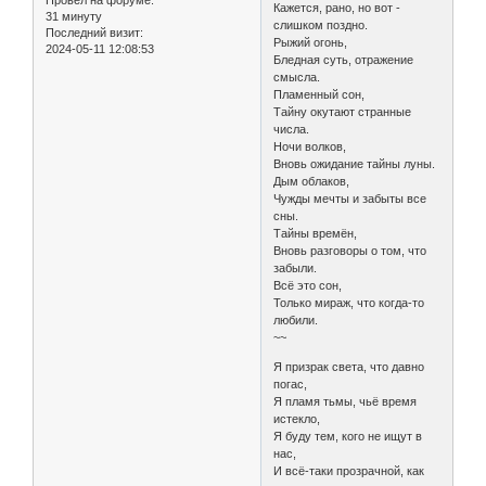
Провел на форуме:
Кажется, рано, но вот -
31 минуту
слишком поздно.
Последний визит:
Рыжий огонь,
2024-05-11 12:08:53
Бледная суть, отражение
смысла.
Пламенный сон,
Тайну окутают странные
числа.
Ночи волков,
Вновь ожидание тайны луны.
Дым облаков,
Чужды мечты и забыты все
сны.
Тайны времён,
Вновь разговоры о том, что
забыли.
Всё это сон,
Только мираж, что когда-то
любили.
~~
Я призрак света, что давно
погас,
Я пламя тьмы, чьё время
истекло,
Я буду тем, кого не ищут в
нас,
И всё-таки прозрачной, как