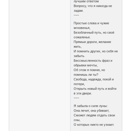
лучшим ответом
Вопросу, что я никогда не
задам.
~~~
Простые слова и чужие
мгновенья,
Безоблачный путь, но своё
сожаленье.
Прямые дороги, желание
жить,
И помнить других, но себя не
забыть.
Бессмысленность фраз и
обрывки мечты,
Об этом я помню, но
помнишь ли ты?
Свобода, надежда, покой и
потери,
Открыть новый путь и войти
в эти двери.
~~~
Я забыла о силе луны:
Она лечит, она убивает,
Сможет людям отдать свои
сны,
О которых никто не узнает.