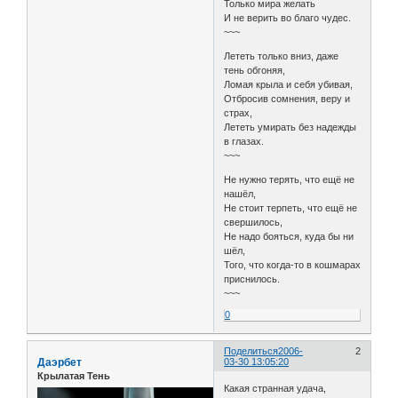
Только мира желать
И не верить во благо чудес.
~~~
Лететь только вниз, даже
тень обгоняя,
Ломая крыла и себя убивая,
Отбросив сомнения, веру и
страх,
Лететь умирать без надежды
в глазах.
~~~
Не нужно терять, что ещё не
нашёл,
Не стоит терпеть, что ещё не
свершилось,
Не надо бояться, куда бы ни
шёл,
Того, что когда-то в кошмарах
приснилось.
~~~
0
Поделиться
2006-
2
Даэрбет
03-30 13:05:20
Крылатая Тень
Какая странная удача,