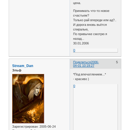
цена.
Принимать что-то новое
счастьем?
Только рай впереди или ад?..
И дорога вновь вьётся
спиралью,
По привычке смотрю я
назад...
30.01.2006
0
Поделиться
2006-
5
Stream_Dan
04-01 10:19:27
Эльф
*Под впечатлением...*
- красиво )
0
Зарегистрирован
: 2005-06-24