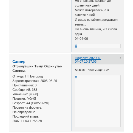
Но спрятаны крылья до
солнечных дней,
Мечта потерялась, а я
вместе с ней.
И лишь остаётся дождаться
тепла ..
Но вновь тишина, и я снова
одна ..
04-04-06
0
Поделиться
2006-
9
Санкир
04-07 10:27:06
Отринувший Тьму, Отринутый
МЯЯФ!!! *восхищенно*
Светом.
Откуда:
Н.Новгород
0
Зарегистрирован
: 2005-06-26
Приглашений:
0
Сообщений:
153
Уважение:
[+0/-0]
Позитив:
[+0/-0]
Возраст:
44
[1982-07-28]
Провел на форуме:
Не определено
Последний визит:
2007-11-03 11:53:29