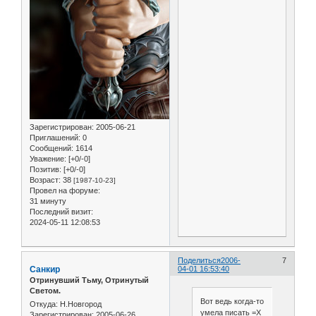
Зарегистрирован
: 2005-06-21
Приглашений:
0
Сообщений:
1614
Уважение:
[+0/-0]
Позитив:
[+0/-0]
Возраст:
38
[1987-10-23]
Провел на форуме:
31 минуту
Последний визит:
2024-05-11 12:08:53
Поделиться
2006-
7
Санкир
04-01 16:53:40
Отринувший Тьму, Отринутый
Светом.
Вот ведь когда-то
Откуда:
Н.Новгород
умела писать =Х
Зарегистрирован
: 2005-06-26