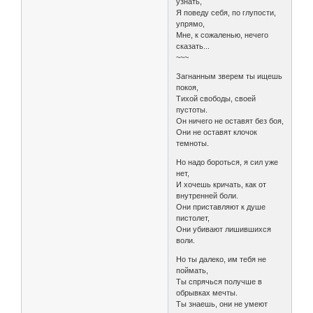
узнать,
Я поведу себя, по глупости,
упрямо,
Мне, к сожаленью, нечего
сказать...
~~~
Загнанным зверем ты ищешь
покоя,
Тихой свободы, своей
пустоты.
Он ничего не оставят без боя,
Они не оставят клочок
темноты.
Но надо бороться, я сил уже
нет,
И хочешь кричать, как от
внутренней боли.
Они приставляют к душе
пистолет,
Они убивают лишившихся
воли.
Но ты далеко, им тебя не
поймать,
Ты спрячься получше в
обрывках мечты.
Ты знаешь, они не умеют