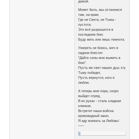
домой.
Может быть, мы останемся
там, на краю,
Где ни Света, ни Тьмы -
пустота.
Это всё разрешится в
последнем бою:
Буду жить или лишь темнота.
Умереть не боюсь, меч в
ладони блестит.
"Дайте силы мне выжить в
бою".
Пусть же свет наших душ эту
Тьму победит,
Пусть вернутся, кого я
люблю.
А теперь мне пора, скоро
выйдет отряд,
В их руках - сталь хладная
клинков.
Встретит наши войска
кровожадный закат,
Я иду воевать за Любовь!
~~~
0