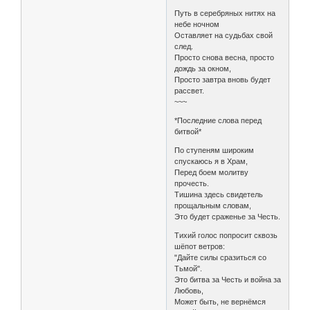
Путь в серебряных нитях на
небе ночном
Оставляет на судьбах свой
след.
Просто снова весна, просто
дождь за окном,
Просто завтра вновь будет
рассвет.
~~~
*Последние слова перед
битвой*
По ступеням широким
спускаюсь я в Храм,
Перед боем молитву
прочесть.
Тишина здесь свидетель
прощальным словам,
Это будет сраженье за Честь.
Тихий голос попросит сквозь
шёпот ветров:
"Дайте силы сразиться со
Тьмой".
Это битва за Честь и война за
Любовь,
Может быть, не вернёмся