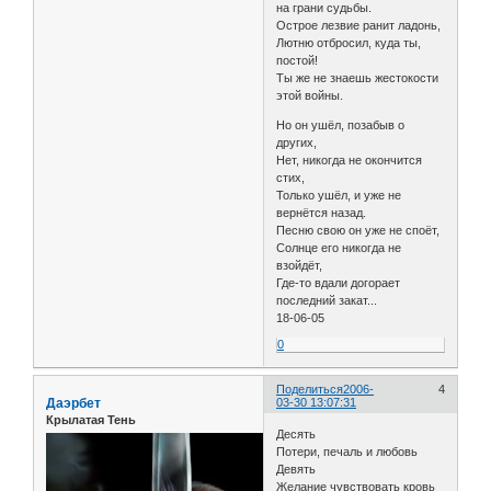
на грани судьбы.
Острое лезвие ранит ладонь,
Лютню отбросил, куда ты,
постой!
Ты же не знаешь жестокости
этой войны.
Но он ушёл, позабыв о
других,
Нет, никогда не окончится
стих,
Только ушёл, и уже не
вернётся назад.
Песню свою он уже не споёт,
Солнце его никогда не
взойдёт,
Где-то вдали догорает
последний закат...
18-06-05
0
Поделиться
2006-
4
Даэрбет
03-30 13:07:31
Крылатая Тень
Десять
Потери, печаль и любовь
Девять
Желание чувствовать кровь