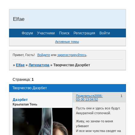
Elfae
Форум
Участники
Поиск
Регистрация
Войти
Активные темы
Привет, Гость!
Войдите
или
зарегистрируйтесь
.
»
Elfae
»
Литература
»
Творчество Даэрбет
Страница:
1
Творчество Даэрбет
Поделиться
2006-
1
Даэрбет
03-30 13:04:52
Крылатая Тень
Пусть они и здесь все будут.
Аккуратной стопочкой.
Живу, но зачем-то меня
убивают
И все мои чувства сводят на