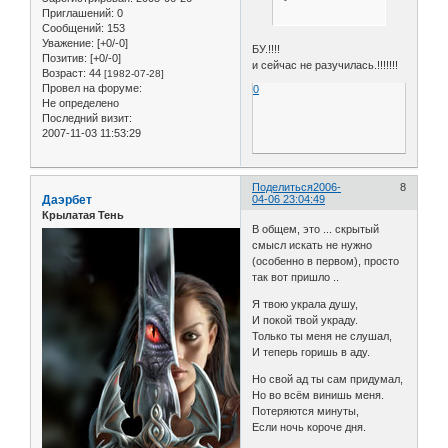
Приглашений:
0
Сообщений:
153
Уважение:
[+0/-0]
БУ.!!!!
Позитив:
[+0/-0]
и сейчас не разучилась.!!!!!!!
Возраст:
44
[1982-07-28]
Провел на форуме:
0
Не определено
Последний визит:
2007-11-03 11:53:29
Поделиться
2006-
8
Даэрбет
04-06 23:04:49
Крылатая Тень
В общем, это ... скрытый
смысл искать не нужно
(особенно в первом), просто
так вот пришло ..
Я твою украла душу,
И покой твой украду.
Только ты меня не слушал,
И теперь горишь в аду.
Но свой ад ты сам придумал,
Но во всём винишь меня.
Потеряются минуты,
Если ночь короче дня.