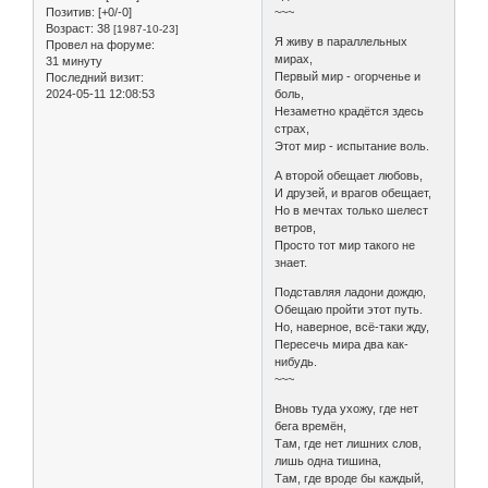
Позитив:
[+0/-0]
~~~
Возраст:
38
[1987-10-23]
Я живу в параллельных
Провел на форуме:
мирах,
31 минуту
Первый мир - огорченье и
Последний визит:
2024-05-11 12:08:53
боль,
Незаметно крадётся здесь
страх,
Этот мир - испытание воль.
А второй обещает любовь,
И друзей, и врагов обещает,
Но в мечтах только шелест
ветров,
Просто тот мир такого не
знает.
Подставляя ладони дождю,
Обещаю пройти этот путь.
Но, наверное, всё-таки жду,
Пересечь мира два как-
нибудь.
~~~
Вновь туда ухожу, где нет
бега времён,
Там, где нет лишних слов,
лишь одна тишина,
Там, где вроде бы каждый,