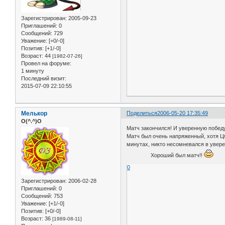
Зарегистрирован
: 2005-09-23
Приглашений:
0
Сообщений:
729
Уважение:
[+0/-0]
Позитив:
[+1/-0]
Возраст:
44
[1982-07-26]
Провел на форуме:
1 минуту
Последний визит:
2015-07-09 22:10:55
Мелькор
Поделиться
2006-05-20 17:35:49
O(^.^)O
Матч закончился! И уверенную побед
Матч был очень напряженный, хотя ЦС
минутах, никто несомневался в увере
Хороший был матч!!
0
Зарегистрирован
: 2006-02-28
Приглашений:
0
Сообщений:
753
Уважение:
[+1/-0]
Позитив:
[+0/-0]
Возраст:
36
[1989-08-11]