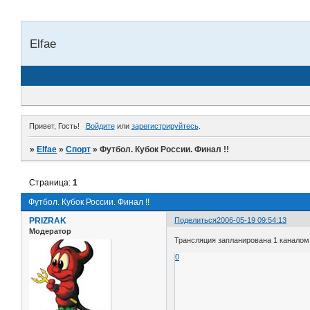
Elfae
Привет, Гость!
Войдите
или
зарегистрируйтесь
.
»
Elfae
»
Спорт
»
Футбол. Кубок России. Финал !!
Страница:
1
Футбол. Кубок России. Финал !!
PRIZRAK
Поделиться
2006-05-19 09:54:13
Модератор
Трансляция запланирована 1 каналом,
0