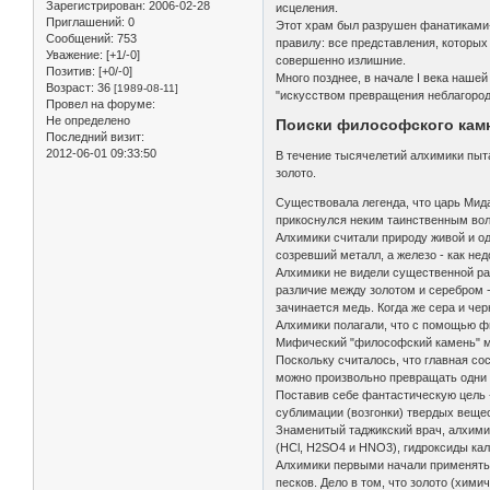
Зарегистрирован
: 2006-02-28
исцеления.
Приглашений:
0
Этот храм был разрушен фанатиками-
Сообщений:
753
правилу: все представления, которых
Уважение:
[+1/-0]
совершенно излишние.
Позитив:
[+0/-0]
Много позднее, в начале I века нашей
Возраст:
36
[1989-08-11]
"искусством превращения неблагородн
Провел на форуме:
Не определено
Поиски философского кам
Последний визит:
2012-06-01 09:33:50
В течение тысячелетий алхимики пыт
золото.
Существовала легенда, что царь Мидас
прикоснулся неким таинственным вол
Алхимики считали природу живой и о
созревший металл, а железо - как не
Алхимики не видели существенной раз
различие между золотом и серебром - 
зачинается медь. Когда же сера и че
Алхимики полагали, что с помощью ф
Мифический "философский камень" м
Поскольку считалось, что главная сос
можно произвольно превращать одни 
Поставив себе фантастическую цель -
сублимации (возгонки) твердых вещес
Знаменитый таджикский врач, алхими
(HCl, H2SO4 и HNO3), гидроксиды ка
Алхимики первыми начали применять а
песков. Дело в том, что золото (хим