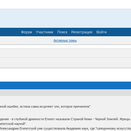
Форум
Участники
Поиск
Регистрация
Войти
Активные темы
ной ошибке, истина сама исцеляет зло, которое причиняла".
ждения - в глубокой древности Египет называли Страной Кеми - Черной Землей. Жре
ипетской наукой".
 Александрии Египетской уже существовала Академия наук, где "священному искусству