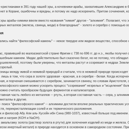
христианами в 391 году нашей эры, а кочевники-арабы, захватившие Александрию в 6
 нет в Коране, ошибочны и вредны, и потому их надо искоренить. Притом сочинения, ко
 эры арабы-химики ввели вместо названия "химия" другое - "алхимия". Полагают, что 
ых металлов (железа, свинца, меди) в благородные" - золото и серебро с помощью о
ня
ались найти "философский камень" -- некое твердое или жидкое вещество, способное
, правивший во малоазиатской стране Фригии с 738 по 696 гг. до н.э., якобы получил 
шебным камнем. Мидас действительно был сказочно богат, но не потому, что облада
душевленной, поэтому были уверены, что металлы растут и созревают в недрах Земли
дозрелый.
ницы между живой и неживой природой и считали, что в неживой природе происходят 
лишь в том, что сера в золоте здоровая - красная, а в серебре - белая. Когда испор
рная, и порченая смешивается с серебром, зачинается свинец: по словам Аристотеля, 
илософского камня можно ускорить процесс "созревания" незрелых и "исцеления" бол
ожно считать прообразом будущих ферментов и катализаторов.
тавная часть любого из металлов -- ртуть, а вторая составная часть -- сера, у алхим
металлы в другие.
 поиск "философского камня" -- алхимики достигли вполне реальных практических ус
тв, перекристаллизации солей и их термического разложения.
к и философ Абу Али аль-Хусейн ибн Сина (980-1037), известный больше под именем
лия и натрия (KOH и NaOH).
мальгаму золота (раствор золота в ртути) для золочения изделий из меди и железа.
ически инертный металл) в природе находится в основном в самородном состоянии. При