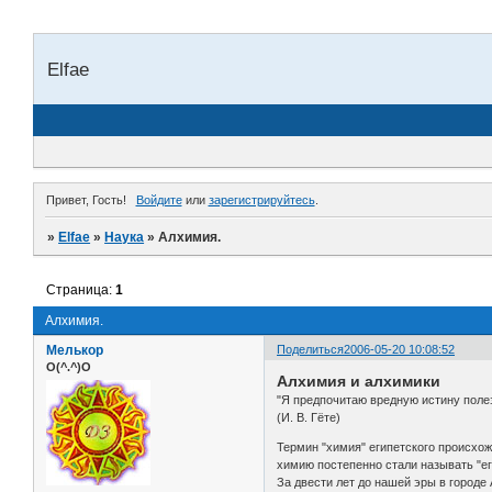
Elfae
Привет, Гость!
Войдите
или
зарегистрируйтесь
.
»
Elfae
»
Наука
»
Алхимия.
Страница:
1
Алхимия.
Мелькор
Поделиться
2006-05-20 10:08:52
O(^.^)O
Алхимия и алхимики
"Я предпочитаю вредную истину полез
(И. В. Гёте)
Термин "химия" египетского происхо
химию постепенно стали называть "ег
За двести лет до нашей эры в городе