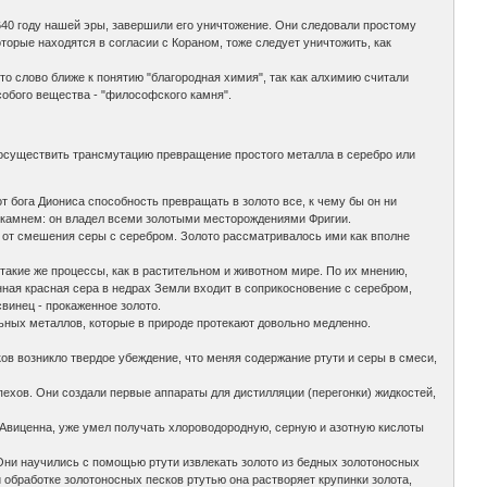
40 году нашей эры, завершили его уничтожение. Они следовали простому
торые находятся в согласии с Кораном, тоже следует уничтожить, как
это слово ближе к понятию "благородная химия", так как алхимию считали
собого вещества - "философского камня".
 осуществить трансмутацию превращение простого металла в серебро или
от бога Диониса способность превращать в золото все, к чему бы он ни
л камнем: он владел всеми золотыми месторождениями Фригии.
 от смешения серы с серебром. Золото рассматривалось ими как вполне
такие же процессы, как в растительном и животном мире. По их мнению,
ченная красная сера в недрах Земли входит в соприкосновение с серебром,
свинец - прокаженное золото.
ьных металлов, которые в природе протекают довольно медленно.
иков возникло твердое убеждение, что меняя содержание ртути и серы в смеси,
пехов. Они создали первые аппараты для дистилляции (перегонки) жидкостей,
 Авиценна, уже умел получать хлороводородную, серную и азотную кислоты
 Они научились с помощью ртути извлекать золото из бедных золотоносных
 обработке золотоносных песков ртутью она растворяет крупинки золота,