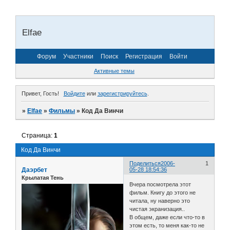
Elfae
Форум
Участники
Поиск
Регистрация
Войти
Активные темы
Привет, Гость!
Войдите
или
зарегистрируйтесь
.
»
Elfae
»
Фильмы
»
Код Да Винчи
Страница:
1
Код Да Винчи
Поделиться
2006-
1
Даэрбет
05-28 18:54:36
Крылатая Тень
Вчера посмотрела этот
фильм. Книгу до этого не
читала, ну наверно это
чистая экранизация..
В общем, даже если что-то в
этом есть, то меня как-то не