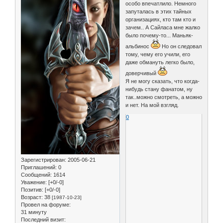
особо впечатлило. Немного
запуталась в этих тайных
организациях, кто там кто и
зачем.. А Сайласа мне жалко
было почему-то... Маньяк-
альбинос
Но он следовал
тому, чему его учили, его
даже обмануть легко было,
доверчивый
Я не могу сказать, что когда-
нибудь стану фанатом, ну
так..можно смотреть, а можно
и нет. На мой взгляд.
0
Зарегистрирован
: 2005-06-21
Приглашений:
0
Сообщений:
1614
Уважение:
[+0/-0]
Позитив:
[+0/-0]
Возраст:
38
[1987-10-23]
Провел на форуме:
31 минуту
Последний визит: