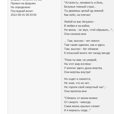
"Усталость, ненависть и боль,
Провел на форуме:
Безумья темный страх...
Не определено
Ты держишь целый ад земной
Последний визит:
2012-06-01 09:33:50
Как небо, на плечах!
Любой из вас безумен -
В любви и на войне,
Но жизнь - не звук, чтоб обрывать...", 
Она сказала мне
... Там, высоко - нет никого
Там также одиноко, как и здесь
Там, высоко - бег облаков
К погасшей много лет назад звезде
"Пока ты жив, не умирай,
На этот мир взгляни -
У многих здесь душа мертва,
Они мертвы внутри!
Но ходят и смеются,
Не зная, что их нет...
Не торопи свой смертный час", -
Она пропела мне
"Сбежать от жизни можно
От смерти - никогда.
Сама жизнь крылья сложит
И я вернусь сюда..."