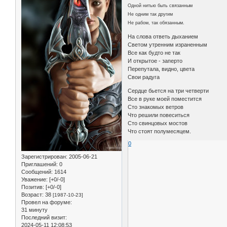
Одной нитью быть связанным
Не одним так другим
Не рабом, так обязанным.
На слова ответь дыханием
Светом утренним израненным
Все как будто не так
И открытое - заперто
Перепутала, видно, цвета
Свои радуга
Сердце бьется на три четверти
Все в руке моей поместится
Сто знакомых ветров
Что решили повеситься
Сто свинцовых мостов
Что стоят полумесяцем.
0
Зарегистрирован
: 2005-06-21
Приглашений:
0
Сообщений:
1614
Уважение:
[+0/-0]
Позитив:
[+0/-0]
Возраст:
38
[1987-10-23]
Провел на форуме:
31 минуту
Последний визит:
2024-05-11 12:08:53