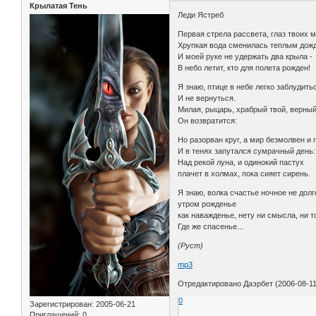
Крылатая Тень
Леди Ястреб
Первая стрела рассвета, глаз твоих м
Хрупкая вода сменилась теплым дож
И моей руке не удержать два крыла -
В небо летит, кто для полета рожден!
Я знаю, птице в небе легко заблудить
И не вернуться.
Милая, рыцарь, храбрый твой, верны
Он возвратится:
Но разорван круг, а мир безмолвен и г
И в тенях запутался сумрачный день:
Над рекой луна, и одинокий пастух
плачет в холмах, пока сияет сирень.
Я знаю, волка счастье ночное не долг
утром рожденье
как наважденье, нету ни смысла, ни т
Где же спасенье...
(Руст)
mp3
Отредактировано Даэрбет (2006-08-11
0
Зарегистрирован
: 2005-06-21
Приглашений:
0