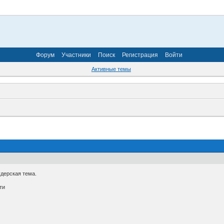
Форум
Участники
Поиск
Регистрация
Войти
Активные темы
удерская тема.
ти