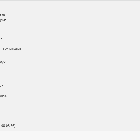
гла.
дем:
ся
й твой рыцарь
лух,
о -
олка
 00:08:56)