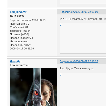
Eru_Iluvatar
Поделиться
2006-08-09 22:03:09
Дети Звёзд
[22:01:10] winamp(5,21) playing(Тэм - Ве
Зарегистрирован
: 2006-08-09
Приглашений:
0
0
Сообщений:
81
Уважение:
[+0/-0]
Позитив:
[+0/-0]
Провел на форуме:
Не определено
Последний визит:
2008-04-17 00:38:09
Даэрбет
Поделиться
2006-08-09 22:10:25
Крылатая Тень
Тэм. Круто. Тэм - это круто.
0