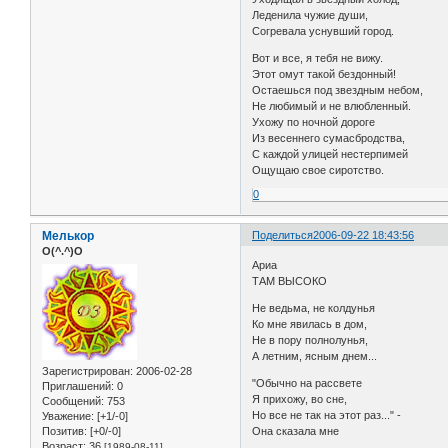
Леденила чужие души,
Согревала уснувший город.
Вот и все, я тебя не вижу.
Этот омут такой бездонный!
Остаешься под звездным небом,
Не любимый и не влюбленный.
Ухожу по ночной дороге
Из весеннего сумасбродства,
С каждой улицей нестерпимей
Ощущаю свое сиротство.
0
Мелькор
Поделиться
2006-09-22 18:43:56
O(^.^)O
Ариа
ТАМ ВЫСОКО
Не ведьма, не колдунья
Ко мне явилась в дом,
Не в пору полнолунья,
А летним, ясным днем...
Зарегистрирован
: 2006-02-28
"Обычно на рассвете
Приглашений:
0
Я прихожу, во сне,
Сообщений:
753
Но все не так на этот раз..." -
Уважение:
[+1/-0]
Позитив:
[+0/-0]
Она сказала мне
Возраст:
36
[1989-08-11]