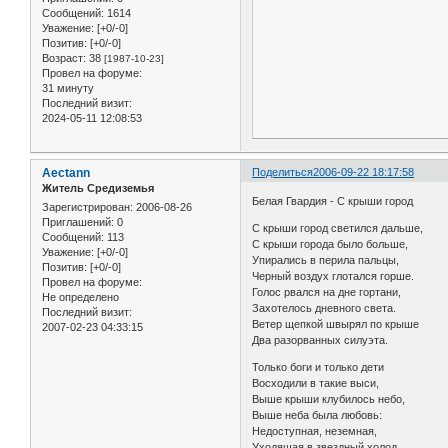
Сообщений:
1614
Уважение:
[+0/-0]
Позитив:
[+0/-0]
Возраст:
38
[1987-10-23]
Провел на форуме:
31 минуту
Последний визит:
2024-05-11 12:08:53
Aectann
Поделиться
2006-09-22 18:17:58
Житель Средиземья
Белая Гвардия - С крыши город
Зарегистрирован
: 2006-08-26
Приглашений:
0
С крыши город светился дальше,
Сообщений:
113
С крыши города было больше,
Уважение:
[+0/-0]
Упирались в перила пальцы,
Позитив:
[+0/-0]
Черный воздух глотался горше.
Провел на форуме:
Голос рвался на дне гортани,
Не определено
Захотелось дневного света.
Последний визит:
Ветер щепкой швырял по крыше
2007-02-23 04:33:15
Два разорванных силуэта.
Только боги и только дети
Восходили в такие выси,
Выше крыши клубилось небо,
Выше неба была любовь:
Недоступная, неземная,
Уходящая в звездный холод,