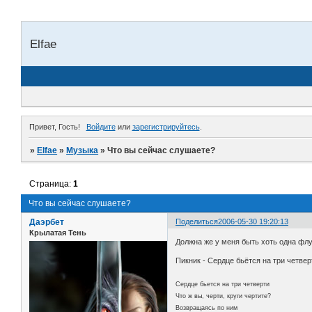
Elfae
Привет, Гость!
Войдите
или
зарегистрируйтесь
.
»
Elfae
»
Музыка
»
Что вы сейчас слушаете?
Страница:
1
Что вы сейчас слушаете?
Даэрбет
Поделиться
2006-05-30 19:20:13
Крылатая Тень
Должна же у меня быть хоть одна фл
Пикник - Сердце бьётся на три четвер
Сердце бьется на три четверти
Что ж вы, черти, круги чертите?
Возвращаясь по ним