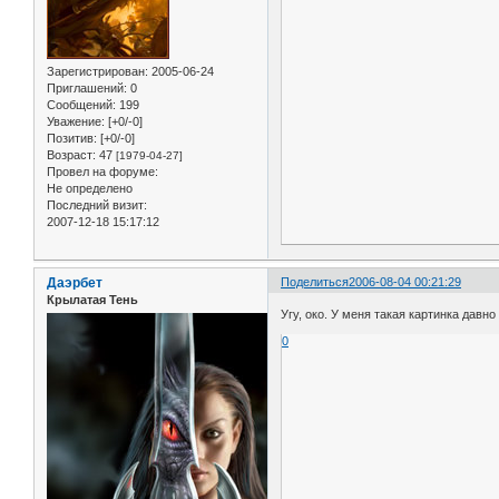
Зарегистрирован
: 2005-06-24
Приглашений:
0
Сообщений:
199
Уважение:
[+0/-0]
Позитив:
[+0/-0]
Возраст:
47
[1979-04-27]
Провел на форуме:
Не определено
Последний визит:
2007-12-18 15:17:12
Даэрбет
Поделиться
2006-08-04 00:21:29
Крылатая Тень
Угу, око. У меня такая картинка давно
0