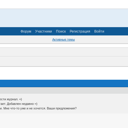
Форум
Участники
Поиск
Регистрация
Войти
Активные темы
сти журнал. =)
тает. Добавлен недавно =)
м. Мне что-то уже и не хочется. Ваши предложения?