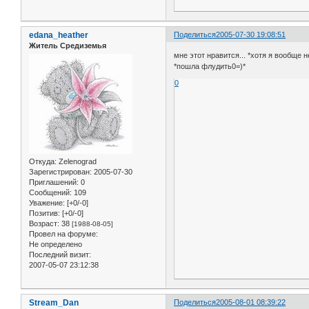
edana_heather
Поделиться
2005-07-30 19:08:51
Житель Средиземья
мне этот нравится... *хотя я вообще н
*пошла флудить0=)*
0
Откуда:
Zelenograd
Зарегистрирован
: 2005-07-30
Приглашений:
0
Сообщений:
109
Уважение:
[+0/-0]
Позитив:
[+0/-0]
Возраст:
38
[1988-08-05]
Провел на форуме:
Не определено
Последний визит:
2007-05-07 23:12:38
Stream_Dan
Поделиться
2005-08-01 08:39:22