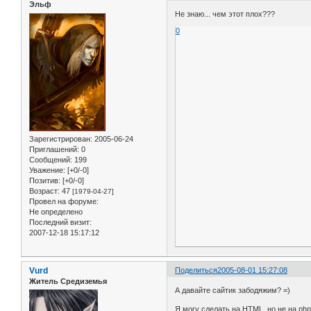
Эльф
Не знаю... чем этот плох???
0
Зарегистрирован
: 2005-06-24
Приглашений:
0
Сообщений:
199
Уважение:
[+0/-0]
Позитив:
[+0/-0]
Возраст:
47
[1979-04-27]
Провел на форуме:
Не определено
Последний визит:
2007-12-18 15:17:12
Vurd
Поделиться
2005-08-01 15:27:08
Житель Средиземья
А давайте сайтик забодяжим? =)
Я могу сделать на HTML, но не на php