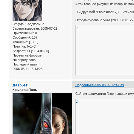
А так главное рисунки из которых мож
Я и друг мой "Photoshop" =)) . В тече
Отредактировано Vurd (2005-08-01 22:
Откуда:
Средиземье
0
Зарегистрирован
: 2005-07-29
Приглашений:
0
Сообщений:
157
Уважение:
[+0/-0]
Позитив:
[+0/-0]
Возраст:
41
[1984-08-30]
Провел на форуме:
Не определено
Последний визит:
2006-08-11 15:13:25
Даэрбет
Поделиться
2005-08-02 12:47:39
Крылатая Тень
Сайтом занимается Глор, напиши ему, 
0