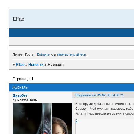
Elfae
Привет, Гость!
Войдите
или
зарегистрируйтесь
.
»
Elfae
»
Новости
»
Журналы
Страница:
1
Журналы
Даэрбет
Поделиться
2005-07-30 14:30:21
Крылатая Тень
На форуме добавлена возможность ве
Сверху - Мой журнал - надеюсь, рабо
Кстати, Глор предлагал сменить фору
0