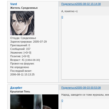
Vurd
Поделиться
2005-08-02 15:14:38
Житель Средиземья
А, понятно =)
0
Откуда:
Средиземье
Зарегистрирован
: 2005-07-29
Приглашений:
0
Сообщений:
157
Уважение:
[+0/-0]
Позитив:
[+0/-0]
Возраст:
41
[1984-08-30]
Провел на форуме:
Не определено
Последний визит:
2006-08-11 15:13:25
Даэрбет
Поделиться
2005-08-03 00:53:08
Крылатая Тень
Народ, заведите се тоже журналы, мн
0