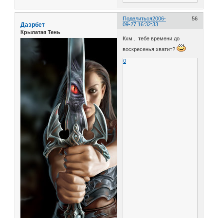
Поделиться
2006-
56
Даэрбет
09-27 16:32:33
Крылатая Тень
Кхм .. тебе времени до
воскресенья хватит?
0