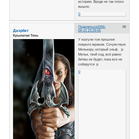
историю. Вроде не так плохо
вышло.
0
Поделиться
2006-
38
Даэрбет
09-21 23:29:05
Крылатая Тень
У назгули тож прошлое
покрыто мраком. Сочувствую
Мелькору, который эльф. :р
Мельк, твой ход, всё равно
битвы не будет, пока все не
соберутся :р
0