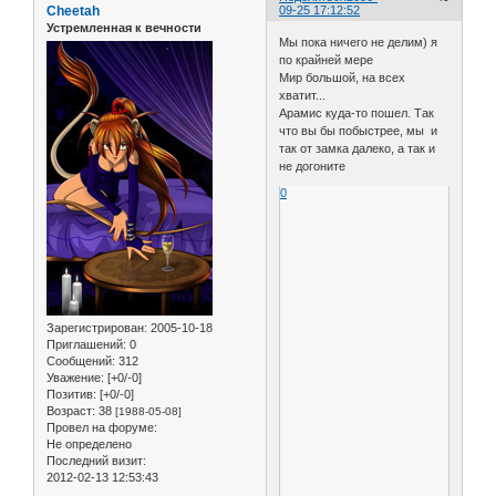
Cheetah
09-25 17:12:52
Устремленная к вечности
Мы пока ничего не делим) я
по крайней мере
Мир большой, на всех
хватит...
Арамис куда-то пошел. Так
что вы бы побыстрее, мы и
так от замка далеко, а так и
не догоните
0
Зарегистрирован
: 2005-10-18
Приглашений:
0
Сообщений:
312
Уважение:
[+0/-0]
Позитив:
[+0/-0]
Возраст:
38
[1988-05-08]
Провел на форуме:
Не определено
Последний визит:
2012-02-13 12:53:43