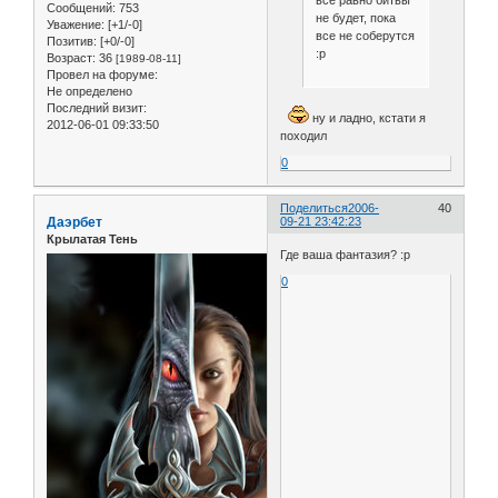
Сообщений:
753
не будет, пока
Уважение:
[+1/-0]
все не соберутся
Позитив:
[+0/-0]
:р
Возраст:
36
[1989-08-11]
Провел на форуме:
Не определено
Последний визит:
ну и ладно, кстати я
2012-06-01 09:33:50
походил
0
Поделиться
2006-
40
Даэрбет
09-21 23:42:23
Крылатая Тень
Где ваша фантазия? :р
0