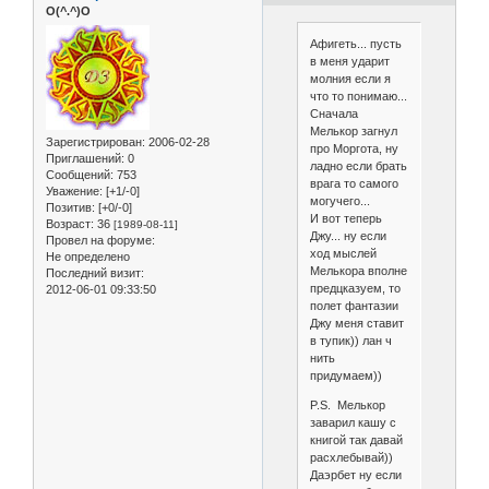
O(^.^)O
Афигеть... пусть
в меня ударит
молния если я
что то понимаю...
Сначала
Мелькор загнул
Зарегистрирован
: 2006-02-28
про Моргота, ну
Приглашений:
0
ладно если брать
Сообщений:
753
врага то самого
Уважение:
[+1/-0]
могучего...
Позитив:
[+0/-0]
И вот теперь
Возраст:
36
[1989-08-11]
Джу... ну если
Провел на форуме:
ход мыслей
Не определено
Мелькора вполне
Последний визит:
предцказуем, то
2012-06-01 09:33:50
полет фантазии
Джу меня ставит
в тупик)) лан ч
нить
придумаем))
P.S. Мелькор
заварил кашу с
книгой так давай
расхлебывай))
Даэрбет ну если