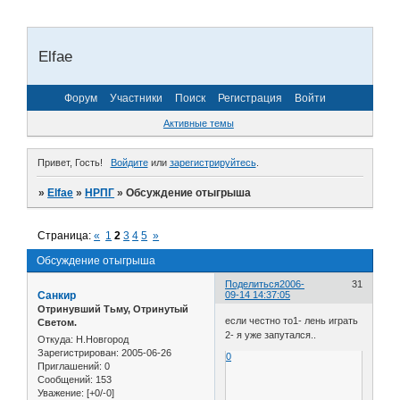
Elfae
Форум
Участники
Поиск
Регистрация
Войти
Активные темы
Привет, Гость!
Войдите
или
зарегистрируйтесь
.
»
Elfae
»
НРПГ
»
Обсуждение отыгрыша
Страница:
«
1
2
3
4
5
»
Обсуждение отыгрыша
Поделиться
2006-
31
Санкир
09-14 14:37:05
Отринувший Тьму, Отринутый
если честно то1- лень играть
Светом.
2- я уже запутался..
Откуда:
Н.Новгород
Зарегистрирован
: 2005-06-26
0
Приглашений:
0
Сообщений:
153
Уважение:
[+0/-0]