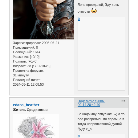
Лень преодолей, Эду хоть
отпусти
0
Зарегистрирован
: 2005-06-21
Приглашений:
0
Сообщений:
1614
Уважение:
[+0/-0]
Позитив:
[+0/-0]
Возраст:
38
[1987-10-23]
Провел на форуме:
31 минуту
Последний визит:
2024-05-11 12:08:53
Поделиться
2006-
33
edana_heather
09-14 20:42:40
Житель Средиземья
не надо мну отпускать =) а то
все разбрелись по парам, а я
тогда неприякаянной душой
буду >_<
0