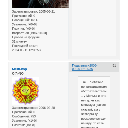
Зарегистрирован
: 2005-06-21
Приглашений:
0
Сообщений:
1614
Уважение:
[+0/-0]
Позитив:
[+0/-0]
Возраст:
38
[1987-10-23]
Провел на форуме:
31 минуту
Последний визит:
2024-05-11 12:08:53
Поделиться
2006-
51
Мелькор
09-26 16:16:35
O(^.^)O
Так .. в связи с
непредвиденными
обстоятельствами
.. у Мелька инета
нет до чт как
минимум (как он
Зарегистрирован
: 2006-02-28
сказал), а я с
Приглашений:
0
четверга до
Сообщений:
753
воскресенья еду
Уважение:
[+1/-0]
на игру, то есть
Позитив:
[+0/-0]
по времени