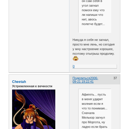
он сам себя в
угол загнал
помоги ему что
ли напиши что
нит, авось
полегче будет...
Никуда я себя не загнал,
просто мне лень, но сегодня
у мну настроение хорошее,
поэтому отыгрыш продолжу.
0
Поделиться
2006-
37
Cheetah
09-21 19:22:41
Устремленная к вечности
Афигеть... пусть
в меня ударит
молния если я
что то понимаю...
Сначала
Мелькор загнул
про Моргота, ну
ладно если брать