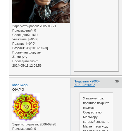
Зарегистрирован
: 2005-06-21
Приглашений:
0
Сообщений:
1614
Уважение:
[+0/-0]
Позитив:
[+0/-0]
Возраст:
38
[1987-10-23]
Провел на форуме:
31 минуту
Последний визит:
2024-05-11 12:08:53
Поделиться
2006-
39
Мелькор
09-21 23:40:02
O(^.^)O
У назгули тож
прошлое покрыто
мраком.
Сочувствую
Мелькору,
который эльф. :р
Зарегистрирован
: 2006-02-28
Мельк, твой ход,
Приглашений:
0
всё равно битвы