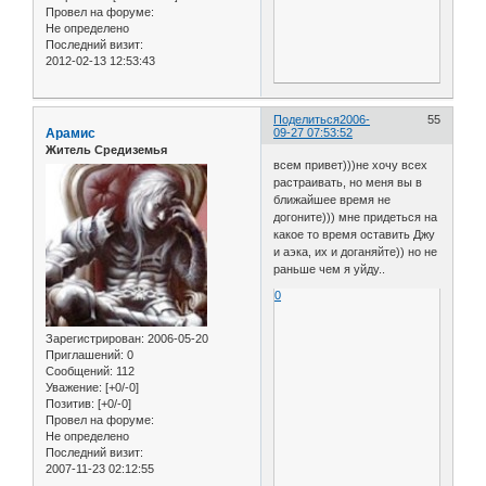
Провел на форуме:
Не определено
Последний визит:
2012-02-13 12:53:43
Поделиться
2006-
55
Арамис
09-27 07:53:52
Житель Средиземья
всем привет)))не хочу всех
растраивать, но меня вы в
ближайшее время не
догоните))) мне придеться на
какое то время оставить Джу
и аэка, их и доганяйте)) но не
раньше чем я уйду..
0
Зарегистрирован
: 2006-05-20
Приглашений:
0
Сообщений:
112
Уважение:
[+0/-0]
Позитив:
[+0/-0]
Провел на форуме:
Не определено
Последний визит:
2007-11-23 02:12:55