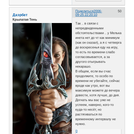
Поделиться
2006-
50
Даэрбет
09-25 22:20:10
Крылатая Тень
Так .. в связи с
непредвиденными
обстоятельствами .. у Мелька
инета нет до чт как минимум
(как он сказал), а я с четверга
до воскресенья еду на игру,
то есть по времени слабо
согласовывается, а за
другого отыгрывать
некарашо.
В общем, если вы счас
продолжите, то особо по
времени не убегайте, сейчас
вроде как утро, вот вы
максимум можете до вечера
довести, хотя лучше, до дня.
Догнать мы вас уже не
успеем, наверно, кого-то
куда-то несёт, но
растягиваться по
временному интервалу не
нужно.
0