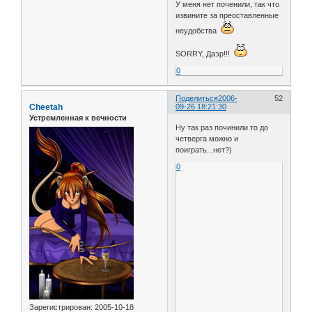
У меня нет поченили, так что
извините за преоставленные
неудобства
SORRY, Даэр!!!
0
Поделиться
2006-
52
Cheetah
09-26 18:21:30
Устремленная к вечности
Ну так раз починили то до
четверга можно и
поиграть...нет?)
0
Зарегистрирован
: 2005-10-18