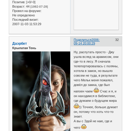
Позитив:
[+0/-0]
Возраст:
44
[1982-07-28]
Провел на форуме:
Не определено
Последний визит:
2007-11-03 11:53:29
Поделиться
2006-
32
Даэрбет
09-14 20:00:29
Крылатая Тень
Ну, распутать просто - Джу
ушла вслед за арамисом, они
где-то в лесу. Я сначала
телепортировалась с поляны,
хотела в замок, но вышло
совсем не туда, в результате
чего Мельк меня пожалел,
довёл до замка, где был
напоен чаем
Счас и я, и
он находимся в библиотеке,
где думаем о будущем мира
)) Точнее, больше думает
он, потому что хоть что-то
знает.
А вы с Эдой не наю, где и
чего