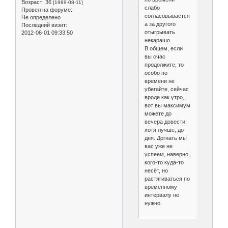
Возраст:
36
[1989-08-11]
слабо
Провел на форуме:
согласовывается,
Не определено
а за другого
Последний визит:
отыгрывать
2012-06-01 09:33:50
некарашо.
В общем, если
вы счас
продолжите, то
особо по
времени не
убегайте, сейчас
вроде как утро,
вот вы максимум
можете до
вечера довести,
хотя лучше, до
дня. Догнать мы
вас уже не
успеем, наверно,
кого-то куда-то
несёт, но
растягиваться по
временному
интервалу не
нужно.