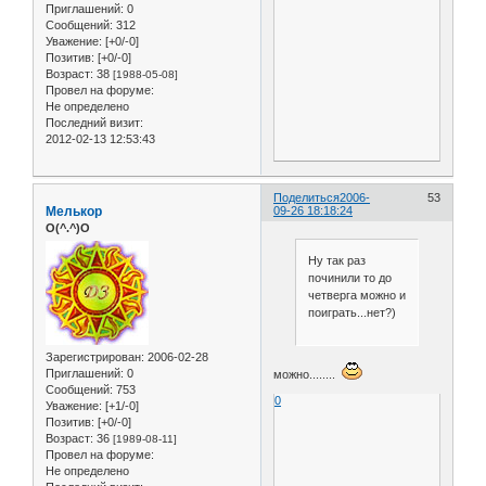
Приглашений:
0
Сообщений:
312
Уважение:
[+0/-0]
Позитив:
[+0/-0]
Возраст:
38
[1988-05-08]
Провел на форуме:
Не определено
Последний визит:
2012-02-13 12:53:43
Поделиться
2006-
53
Мелькор
09-26 18:18:24
O(^.^)O
Ну так раз
починили то до
четверга можно и
поиграть...нет?)
Зарегистрирован
: 2006-02-28
Приглашений:
0
можно........
Сообщений:
753
0
Уважение:
[+1/-0]
Позитив:
[+0/-0]
Возраст:
36
[1989-08-11]
Провел на форуме:
Не определено