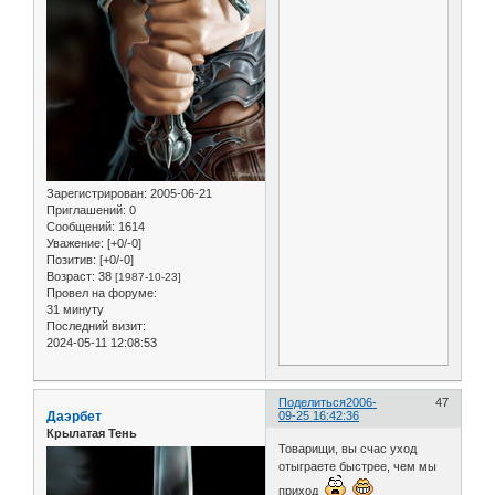
Зарегистрирован
: 2005-06-21
Приглашений:
0
Сообщений:
1614
Уважение:
[+0/-0]
Позитив:
[+0/-0]
Возраст:
38
[1987-10-23]
Провел на форуме:
31 минуту
Последний визит:
2024-05-11 12:08:53
Поделиться
2006-
47
Даэрбет
09-25 16:42:36
Крылатая Тень
Товарищи, вы счас уход
отыграете быстрее, чем мы
приход