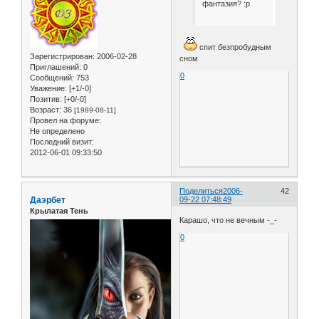
фантазия? :р
спит безпробудным
Зарегистрирован
: 2006-02-28
сном
Приглашений:
0
0
Сообщений:
753
Уважение:
[+1/-0]
Позитив:
[+0/-0]
Возраст:
36
[1989-08-11]
Провел на форуме:
Не определено
Последний визит:
2012-06-01 09:33:50
Поделиться
2006-
42
Даэрбет
09-22 07:48:49
Крылатая Тень
Карашо, что не вечным -_-
0