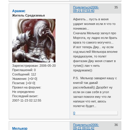
Поделиться
2006-
35
Арамис
09-21 07:53:40
Житель Средиземья
Афигеть... пусть в меня
ударит молния если я что то
понимаю...
Сначала Мелькор загнул про
Моргота, ну ладно если брать
врага то самого могучего...
И вот теперь Джу... ну если
ход мыслей Мелькора вполне
предцказуем, то полет
фантазии Джу меня ставит в
Зарегистрирован
: 2006-05-20
тупик)) лан ч нить
Приглашений:
0
придумаем))
Сообщений:
112
P.S. Мелькор заварил кашу с
Уважение:
[+0/-0]
книгой так давай
Позитив:
[+0/-0]
Провел на форуме:
расхлебывай)) Даэрбет ну
Не определено
если он сам себя в угол
Последний визит:
загнал помоги ему что ли
2007-11-23 02:12:55
напиши что нит, авось
полегче будет...
0
Поделиться
2006-
36
Мелькор
09-21 09:01:42