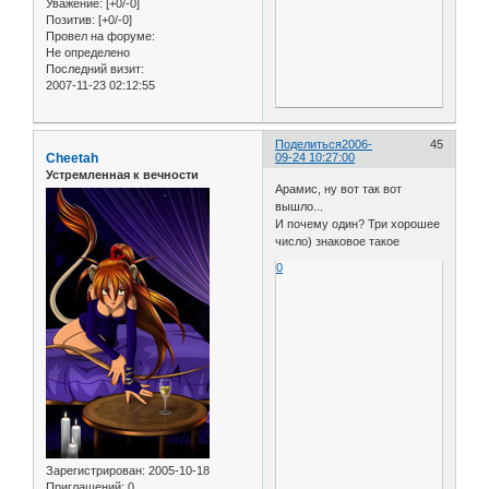
Уважение:
[+0/-0]
Позитив:
[+0/-0]
Провел на форуме:
Не определено
Последний визит:
2007-11-23 02:12:55
Поделиться
2006-
45
Cheetah
09-24 10:27:00
Устремленная к вечности
Арамис, ну вот так вот
вышло...
И почему один? Три хорошее
число) знаковое такое
0
Зарегистрирован
: 2005-10-18
Приглашений:
0