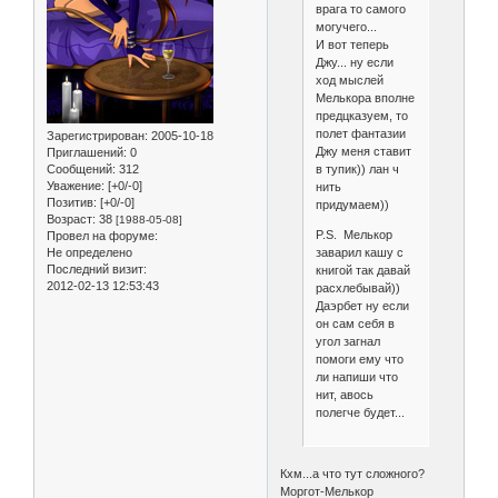
врага то самого
могучего...
И вот теперь
Джу... ну если
ход мыслей
Мелькора вполне
предцказуем, то
полет фантазии
Зарегистрирован
: 2005-10-18
Джу меня ставит
Приглашений:
0
Сообщений:
312
в тупик)) лан ч
Уважение:
[+0/-0]
нить
Позитив:
[+0/-0]
придумаем))
Возраст:
38
[1988-05-08]
P.S. Мелькор
Провел на форуме:
Не определено
заварил кашу с
Последний визит:
книгой так давай
2012-02-13 12:53:43
расхлебывай))
Даэрбет ну если
он сам себя в
угол загнал
помоги ему что
ли напиши что
нит, авось
полегче будет...
Кхм...а что тут сложного?
Моргот-Мелькор