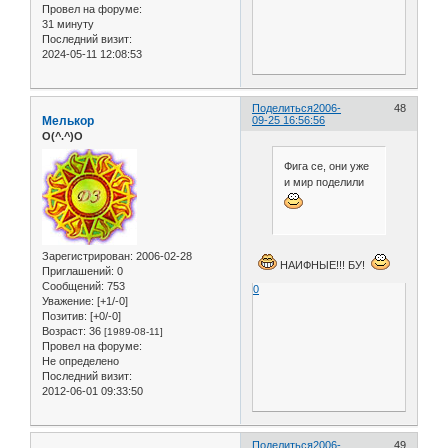
Провел на форуме:
31 минуту
Последний визит:
2024-05-11 12:08:53
Поделиться
2006-
48
Мелькор
09-25 16:56:56
O(^.^)O
Фига се, они уже
и мир поделили
Зарегистрирован
: 2006-02-28
НАИФНЫЕ!!! БУ!
Приглашений:
0
Сообщений:
753
0
Уважение:
[+1/-0]
Позитив:
[+0/-0]
Возраст:
36
[1989-08-11]
Провел на форуме:
Не определено
Последний визит:
2012-06-01 09:33:50
Поделиться
2006-
49