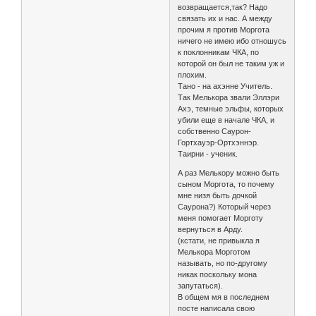
возвращается,так? Надо
связать их и нас. А между
прочим я против Моргота
ничего не имею ибо отношусь
к поклонникам ЧКА, по
которой он был не таким уж и
плохим.
Тано - на ахэнне Учитель.
Так Мелькора звали Эллэри
Ахэ, темные эльфы, которых
убили еще в начале ЧКА, и
собственно Саурон-
Гортхауэр-Ортхэннэр.
Таирни - ученик.
А раз Мелькору можно быть
сыном Моргота, то почему
мне низя быть дочкой
Саурона?) Который через
меня помогает Морготу
вернуться в Арду.
(кстати, не привыкла я
Мелькора Морготом
называть, но по-другому
никак поскольку мона
запутаться).
В общем мя в последнем
посте написала свою