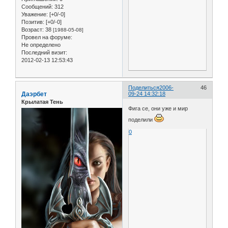
Сообщений:
312
Уважение:
[+0/-0]
Позитив:
[+0/-0]
Возраст:
38
[1988-05-08]
Провел на форуме:
Не определено
Последний визит:
2012-02-13 12:53:43
Поделиться
2006-
46
Даэрбет
09-24 14:32:18
Крылатая Тень
Фига се, они уже и мир
поделили
0