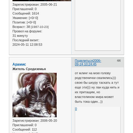
Зарегистрирован
: 2005-06-21
Приглашений:
0
Сообщений:
1614
Уважение:
[+0/-0]
Позитив:
[+0/-0]
Возраст:
38
[1987-10-23]
Провел на форуме:
31 минуту
Последний визит:
2024-05-11 12:08:53
Поделиться
2006-
44
Арамис
09-24 10:24:45
Житель Средиземья
от млинг на мою голову
родственички свалились)))
свою бы шкуру таскать а тут
еще эти))) ну лан куда нить и
их притащим, но
властелином мира может
быть тока один...))
0
Зарегистрирован
: 2006-05-20
Приглашений:
0
Сообщений:
112