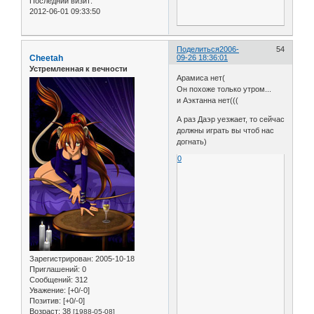
Последний визит:
2012-06-01 09:33:50
Поделиться
2006-
54
Cheetah
09-26 18:36:01
Устремленная к вечности
Арамиса нет(
Он похоже только утром...
и Аэктанна нет(((
А раз Даэр уезжает, то сейчас
должны играть вы чтоб нас
догнать)
0
Зарегистрирован
: 2005-10-18
Приглашений:
0
Сообщений:
312
Уважение:
[+0/-0]
Позитив:
[+0/-0]
Возраст:
38
[1988-05-08]