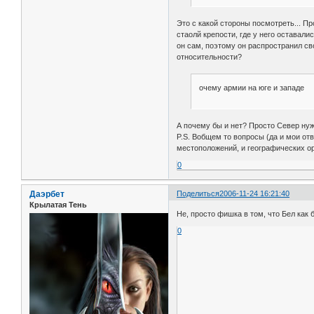
Это с какой стороны посмотреть... П
стаолй крепости, где у него оставал
он сам, поэтому он распространил сво
относительности?
очему армии на юге и западе
А почему бы и нет? Просто Север нуже
P.S. Вобщем то вопросы (да и мои от
местоположений, и географических оре
0
Даэрбет
Поделиться
2006-11-24 16:21:40
Крылатая Тень
Не, просто фишка в том, что Бел как б
0