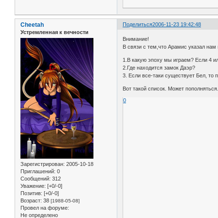
Cheetah
Поделиться
2006-11-23 19:42:48
Устремленная к вечности
Внимание!
В связи с тем,что Арамис указал на
1.В какую эпоху мы играем? Если 4 и
2.Где находится замок Даэр?
3. Если все-таки существует Бел, то 
Вот такой список. Может пополняться
0
Зарегистрирован
: 2005-10-18
Приглашений:
0
Сообщений:
312
Уважение:
[+0/-0]
Позитив:
[+0/-0]
Возраст:
38
[1988-05-08]
Провел на форуме:
Не определено