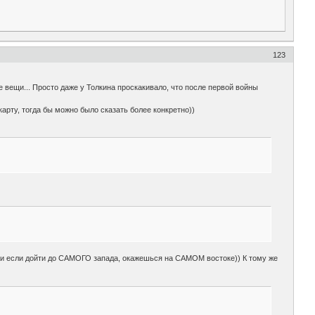
123
ые вещи... Просто даже у Толкина проскакивало, что после первой войны
арту, тогда бы можно было сказать более конкретно))
) и если дойти до САМОГО запада, окажешься на САМОМ востоке)) К тому же