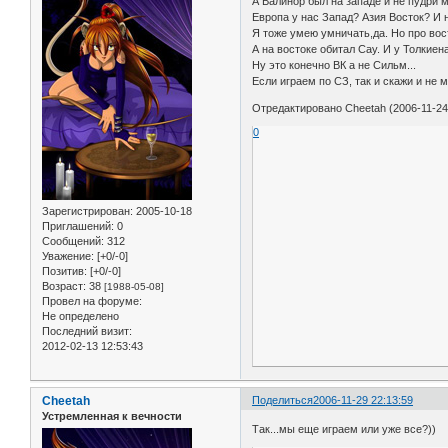
А Валинор был на западе и не пудри 
Европа у нас Запад? Азия Восток? И н
Я тоже умею умничать,да. Но про вос
А на востоке обитал Сау. И у Толкие
Ну это конечно ВК а не Сильм...
Если играем по СЗ, так и скажи и не 
Отредактировано Cheetah (2006-11-24
0
Зарегистрирован
: 2005-10-18
Приглашений:
0
Сообщений:
312
Уважение:
[+0/-0]
Позитив:
[+0/-0]
Возраст:
38
[1988-05-08]
Провел на форуме:
Не определено
Последний визит:
2012-02-13 12:53:43
Cheetah
Поделиться
2006-11-29 22:13:59
Устремленная к вечности
Так...мы еще играем или уже все?))