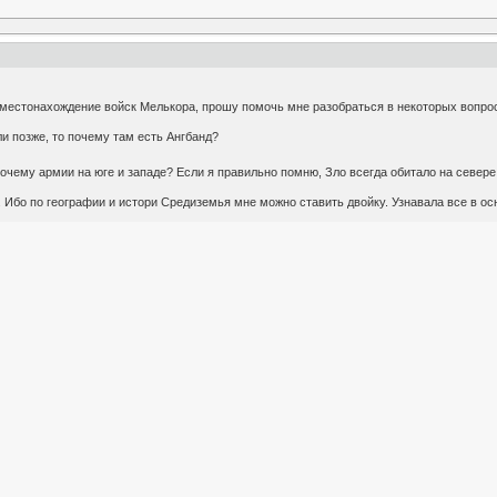
м местонахождение войск Мелькора, прошу помочь мне разобраться в некоторых вопро
ли позже, то почему там есть Ангбанд?
почему армии на юге и западе? Если я правильно помню, Зло всегда обитало на севере
. Ибо по географии и истори Средиземья мне можно ставить двойку. Узнавала все в ос