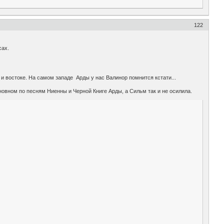
122
сах.
 и востоке. На самом западе Арды у нас Валинор помнится кстати...
новном по песням Ниенны и Черной Книге Арды, а Сильм так и не осилила.