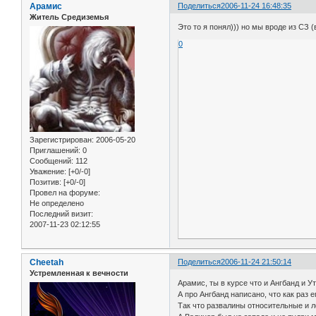
Арамис
Поделиться
2006-11-24 16:48:35
Житель Средиземья
Это то я понял))) но мы вроде из СЗ (
0
Зарегистрирован
: 2006-05-20
Приглашений:
0
Сообщений:
112
Уважение:
[+0/-0]
Позитив:
[+0/-0]
Провел на форуме:
Не определено
Последний визит:
2007-11-23 02:12:55
Cheetah
Поделиться
2006-11-24 21:50:14
Устремленная к вечности
Арамис, ты в курсе что и Ангбанд и У
А про Ангбанд написано, что как раз е
Так что развалины относительные и л