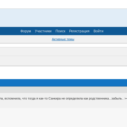
Форум
Участники
Поиск
Регистрация
Войти
Активные темы
ала, вспомнила, что тогда я как-то Санкира не определила как родственника...забыль..