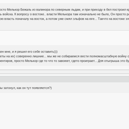
росто Мелькор Бежаль из валинора по северным льдам, и при приходу в бел построил к
ись войска. К вопросу о востоке.. власти Мелькора там изначально не было, Он просто
ю власть поначалу на восток, а потом уже смял эльфов на юге... Такчто на востоке з
н мне, и я решил его себе оставить)))
веты на их) соверенно лишние... мы же не собираемся вести полномасштабную войну 
нтиров, просто Мелькор где то что то завоюет, гдето проиграет... Для отыгрыша это б
ы затонул, как он тут появляется?)