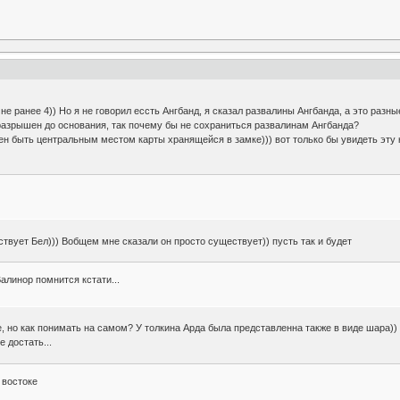
 не ранее 4)) Но я не говорил ессть Ангбанд, я сказал развалины Ангбанда, а это разн
разрышен до основания, так почему бы не сохраниться развалинам Ангбанда?
жен быть центральным местом карты хранящейся в замке))) вот только бы увидеть эту к
твует Бел))) Вобщем мне сказали он просто существует)) пусть так и будет
линор помнится кстати...
, но как понимать на самом? У толкина Арда была представленна также в виде шара)
е достать...
 востоке