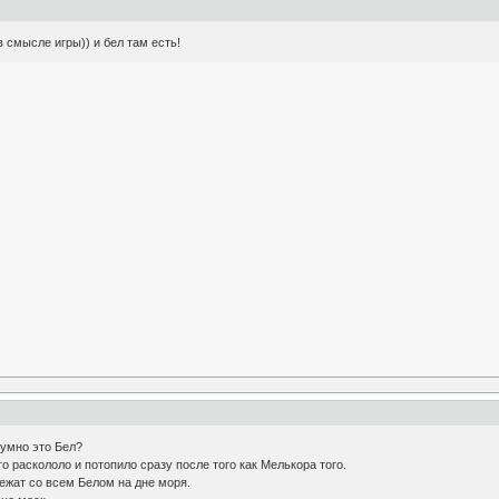
в смысле игры)) и бел там есть!
тумно это Бел?
го раскололо и потопило сразу после того как Мелькора того.
ежат со всем Белом на дне моря.