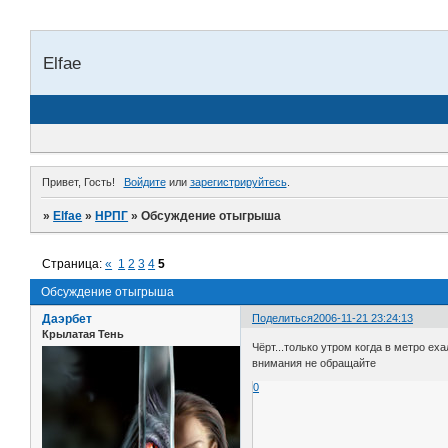
Elfae
Привет, Гость!
Войдите
или
зарегистрируйтесь
.
»
Elfae
»
НРПГ
»
Обсуждение отыгрыша
Страница:
«
1
2
3
4
5
Обсуждение отыгрыша
Даэрбет
Поделиться
2006-11-21 23:24:13
Крылатая Тень
Чёрт...только утром когда в метро ех
внимания не обращайте
0