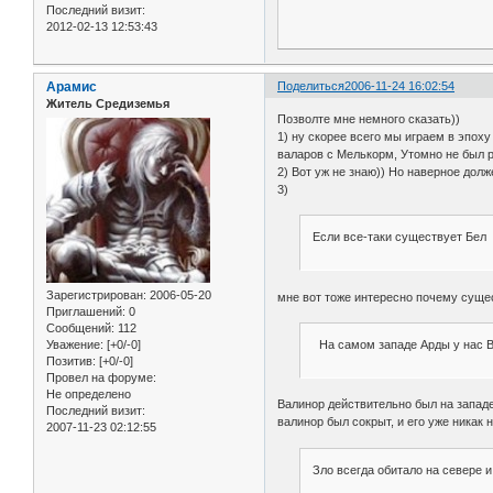
Последний визит:
2012-02-13 12:53:43
Арамис
Поделиться
2006-11-24 16:02:54
Житель Средиземья
Позволте мне немного сказать))
1) ну скорее всего мы играем в эпоху
валаров с Мелькорм, Утомно не был 
2) Вот уж не знаю)) Но наверное дол
3)
Если все-таки существует Бел
Зарегистрирован
: 2006-05-20
мне вот тоже интересно почему сущес
Приглашений:
0
Сообщений:
112
Уважение:
[+0/-0]
На самом западе Арды у нас Ва
Позитив:
[+0/-0]
Провел на форуме:
Не определено
Валинор действительно был на западе
Последний визит:
валинор был сокрыт, и его уже никак н
2007-11-23 02:12:55
Зло всегда обитало на севере и