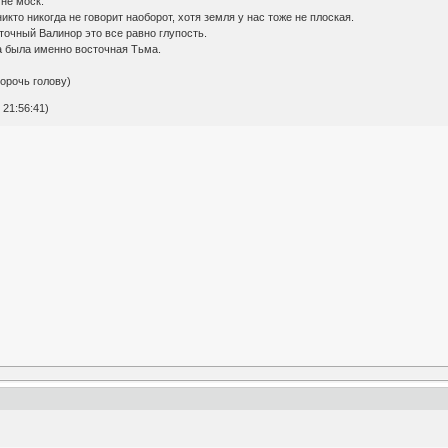
мне моск.
икто никогда не говорит наоборот, хотя земля у нас тоже не плоская.
точный Валинор это все равно глупость.
на была именно восточная Тьма.
морочь голову)
 21:56:41)