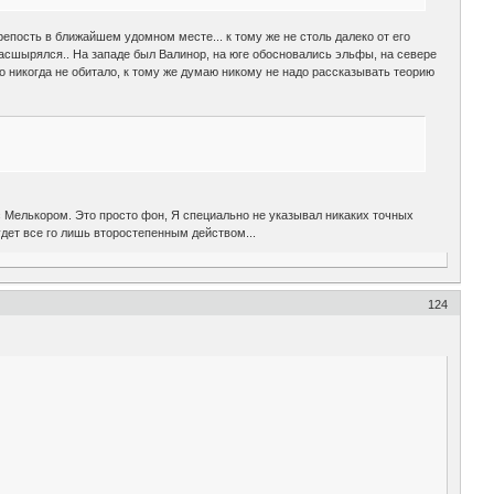
репость в ближайшем удомном месте... к тому же не столь далеко от его
 расшырялся.. На западе был Валинор, на юге обосновались эльфы, на севере
ло никогда не обитало, к тому же думаю никому не надо рассказывать теорию
с Мелькором. Это просто фон, Я специально не указывал никаких точных
удет все го лишь второстепенным действом...
124