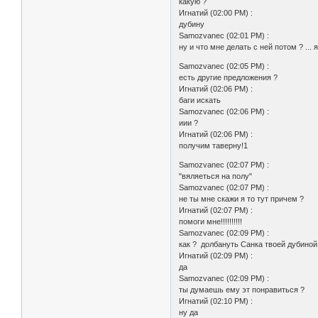
какую ?
Игнатий (02:00 PM) :
дубину
Samozvanec (02:01 PM) :
ну и что мне делать с ней потом ? ...
Samozvanec (02:05 PM) :
есть другие предложения ?
Игнатий (02:06 PM) :
баги искать
Samozvanec (02:06 PM) :
иии ?
Игнатий (02:06 PM) :
получим таверну!1
Samozvanec (02:07 PM) :
"вяляеться на полу"
Samozvanec (02:07 PM) :
не ты мне скажи я то тут причем ?
Игнатий (02:07 PM) :
помоги мне!!!!!!!!!!
Samozvanec (02:09 PM) :
как ? долбануть Санка твоей дубиной 
Игнатий (02:09 PM) :
да
Samozvanec (02:09 PM) :
ты думаешь ему эт понравиться ?
Игнатий (02:10 PM) :
ну да