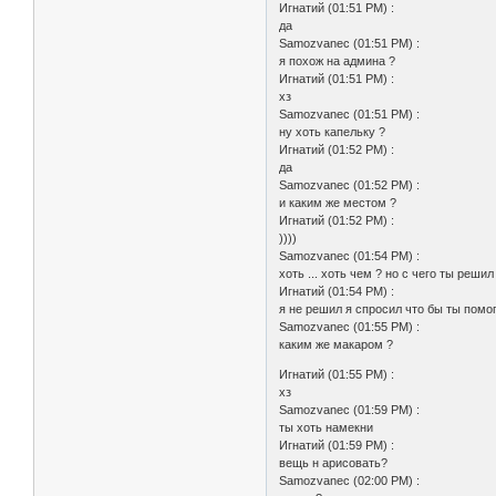
Игнатий (01:51 PM) :
да
Samozvanec (01:51 PM) :
я похож на админа ?
Игнатий (01:51 PM) :
хз
Samozvanec (01:51 PM) :
ну хоть капельку ?
Игнатий (01:52 PM) :
да
Samozvanec (01:52 PM) :
и каким же местом ?
Игнатий (01:52 PM) :
))))
Samozvanec (01:54 PM) :
хоть ... хоть чем ? но с чего ты ре
Игнатий (01:54 PM) :
я не решил я спросил что бы ты помог
Samozvanec (01:55 PM) :
каким же макаром ?
Игнатий (01:55 PM) :
хз
Samozvanec (01:59 PM) :
ты хоть намекни
Игнатий (01:59 PM) :
вещь н арисовать?
Samozvanec (02:00 PM) :