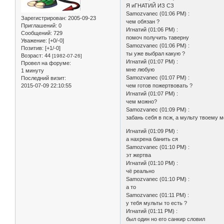
Я иГНАТИЙ ИЗ СЗ
Samozvanec (01:06 PM) :
Зарегистрирован
: 2005-09-23
чем обязан ?
Приглашений:
0
Игнатий (01:06 PM) :
Сообщений:
729
помоч получить таверну
Уважение:
[+0/-0]
Samozvanec (01:06 PM) :
Позитив:
[+1/-0]
ты уже выбрал какую ?
Возраст:
44
[1982-07-26]
Игнатий (01:07 PM) :
Провел на форуме:
мне любую
1 минуту
Samozvanec (01:07 PM) :
Последний визит:
2015-07-09 22:10:55
чем готов пожертвовать ?
Игнатий (01:07 PM) :
чем можно?
Samozvanec (01:09 PM) :
забань себя в псж, а мульту твоему м
Игнатий (01:09 PM) :
а нахрена банить ся
Samozvanec (01:10 PM) :
эт жертва
Игнатий (01:10 PM) :
чё реально
Samozvanec (01:10 PM) :
а то
Samozvanec (01:11 PM) :
у тебя мульты то есть ?
Игнатий (01:11 PM) :
был один но его санкир словил