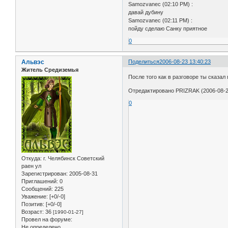
Samozvanec (02:10 PM) :
давай дубину
Samozvanec (02:11 PM) :
пойду сделаю Санку приятное
0
Альвэс
Поделиться
2006-08-23 13:40:23
Житель Средиземья
После того как в разговоре ты сказал 
Отредактировано PRIZRAK (2006-08-2
0
Откуда:
г. Челябинск Советский
раен ул
Зарегистрирован
: 2005-08-31
Приглашений:
0
Сообщений:
225
Уважение:
[+0/-0]
Позитив:
[+0/-0]
Возраст:
36
[1990-01-27]
Провел на форуме:
Не определено