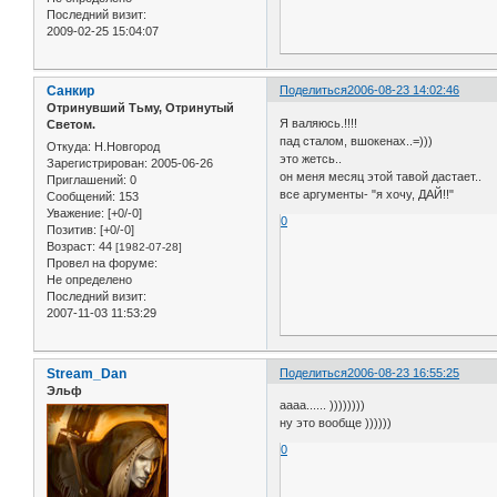
Последний визит:
2009-02-25 15:04:07
Санкир
Поделиться
2006-08-23 14:02:46
Отринувший Тьму, Отринутый
Я валяюсь.!!!!
Светом.
пад сталом, вшокенах..=)))
Откуда:
Н.Новгород
это жетсь..
Зарегистрирован
: 2005-06-26
он меня месяц этой тавой дастает..
Приглашений:
0
все аргументы- "я хочу, ДАЙ!!"
Сообщений:
153
Уважение:
[+0/-0]
0
Позитив:
[+0/-0]
Возраст:
44
[1982-07-28]
Провел на форуме:
Не определено
Последний визит:
2007-11-03 11:53:29
Stream_Dan
Поделиться
2006-08-23 16:55:25
Эльф
аааа...... ))))))))
ну это вообще ))))))
0