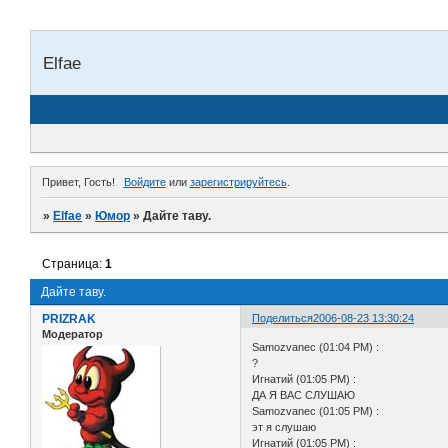
Elfae
Привет, Гость!
Войдите
или
зарегистрируйтесь
.
»
Elfae
»
Юмор
»
Дайте таву.
Страница:
1
Дайте таву.
PRIZRAK
Поделиться
2006-08-23 13:30:24
Модератор
Samozvanec (01:04 PM) :
?
Игнатий (01:05 PM) :
ДА Я ВАС СЛУШАЮ
Samozvanec (01:05 PM) :
эт я слушаю
Игнатий (01:05 PM) :