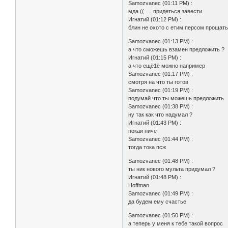
Samozvanec (01:11 PM) :
мда (( ... придеться завести
Игнатий (01:12 PM) :
блин не охото с етим персом прощат
Samozvanec (01:13 PM) :
а что сможешь взамен предложить ?
Игнатий (01:15 PM) :
а что ещё1ё можно например
Samozvanec (01:17 PM) :
смотря на что ты готов
Samozvanec (01:19 PM) :
подумай что ты можешь предложить
Samozvanec (01:38 PM) :
ну так как что надумал ?
Игнатий (01:43 PM) :
покаи ничё
Samozvanec (01:44 PM) :
тогда тока псж
Samozvanec (01:48 PM) :
ты ник нового мульта придумал ?
Игнатий (01:48 PM) :
Hoffman
Samozvanec (01:49 PM) :
да будем ему счастье
Samozvanec (01:50 PM) :
а теперь у меня к тебе такой вопрос