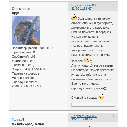
Поделиться
2006-
5
Светлолик
11-10 11:38:47
Друг
Большинству не верю,
они основаны на суевериях,
домыслах и страхах, а их
нельзя впускать в сердце.)
Но как всегда есть
исключения - они разумны
(*слово "рациональны"
Зарегистрирован
: 2006-11-06
употреблять не стану,
Приглашений:
0
слишком смысл его сейчас
Сообщений:
107
Уважение:
[+0/-0]
затерся
*)
Позитив:
[+0/-0]
А в пятницу 13 вовсе верить
Возраст:
40
[1986-02-26]
не советую: зачем тревожить
Провел на форуме:
Ж. де Моле)), пусть спит
Не определено
спокойно. (Конечно, если в
Последний визит:
Вас не течет кровь
2008-08-06 23:17:50
французских королей)))))
Слушайте сердце!
0
Поделиться
2006-
6
TannaR
12-14 10:19:12
Житель Средиземья