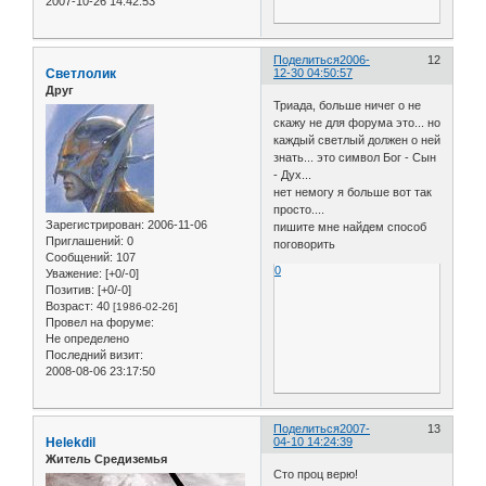
2007-10-26 14:42:53
Поделиться
2006-
12
Светлолик
12-30 04:50:57
Друг
Триада, больше ничег о не
скажу не для форума это... но
каждый светлый должен о ней
знать... это символ Бог - Сын
- Дух...
нет немогу я больше вот так
просто....
Зарегистрирован
: 2006-11-06
пишите мне найдем способ
Приглашений:
0
поговорить
Сообщений:
107
0
Уважение:
[+0/-0]
Позитив:
[+0/-0]
Возраст:
40
[1986-02-26]
Провел на форуме:
Не определено
Последний визит:
2008-08-06 23:17:50
Поделиться
2007-
13
Helekdil
04-10 14:24:39
Житель Средиземья
Сто проц верю!