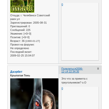
0
Откуда:
г. Челябинск Советский
раен ул
Зарегистрирован
: 2005-08-31
Приглашений:
0
Сообщений:
225
Уважение:
[+0/-0]
Позитив:
[+0/-0]
Возраст:
36
[1990-01-27]
Провел на форуме:
Не определено
Последний визит:
2009-02-25 15:04:07
Поделиться
2006-
8
Даэрбет
12-14 22:34:35
Крылатая Тень
Это что за примета с
треугольником? о.О
0