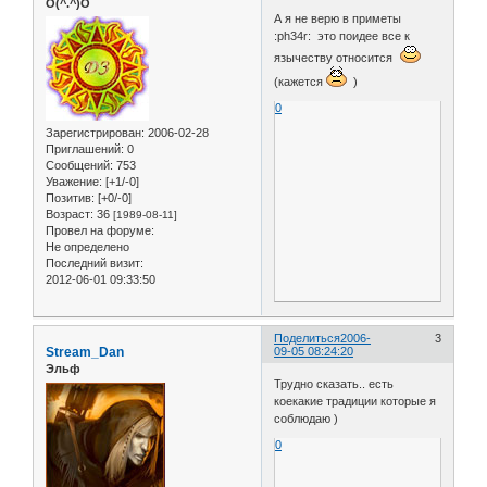
O(^.^)O
А я не верю в приметы
:ph34r: это поидее все к
язычеству относится
(кажется
)
0
Зарегистрирован
: 2006-02-28
Приглашений:
0
Сообщений:
753
Уважение:
[+1/-0]
Позитив:
[+0/-0]
Возраст:
36
[1989-08-11]
Провел на форуме:
Не определено
Последний визит:
2012-06-01 09:33:50
Поделиться
2006-
3
Stream_Dan
09-05 08:24:20
Эльф
Трудно сказать.. есть
коекакие традиции которые я
соблюдаю )
0