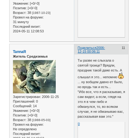
Уважение:
[+0/-0]
Позитив:
[+0/-0]
Возраст:
38
[1987-10-23]
Провел на форуме:
31 минуту
Последний визит:
2024-05-11 12:08:53
Поделиться
2006-
11
TannaR
12-15 00:06:11
Житель Средиземья
Ты разве не слыхала о
святой троице? Врядли,
праздник такой даже есть. А
слышал я это... непомню
... ну вобщем давно ет было,
но вродь так и есть...
"Ибо все, что я расказываю, я
Зарегистрирован
: 2006-11-25
сам видел; а если, глядя на
Приглашений:
0
это я в чем-либо и
Сообщений:
14
обманулся, то, во всяком
Уважение:
[+0/-0]
случае, я не обманываю вас,
Позитив:
[+0/-0]
рассказывая вам это."
Возраст:
38
[1988-05-03]
0
Провел на форуме:
Не определено
Последний визит: