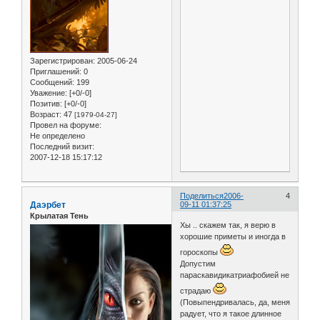
Зарегистрирован
: 2005-06-24
Приглашений:
0
Сообщений:
199
Уважение:
[+0/-0]
Позитив:
[+0/-0]
Возраст:
47
[1979-04-27]
Провел на форуме:
Не определено
Последний визит:
2007-12-18 15:17:12
Поделиться
2006-
4
Даэрбет
09-11 01:37:25
Крылатая Тень
Хы .. скажем так, я верю в
хорошие приметы и иногда в
гороскопы
Допустим
параскавидикатриафобией не
страдаю
(Повыпендривалась, да, меня
радует, что я такое длинное