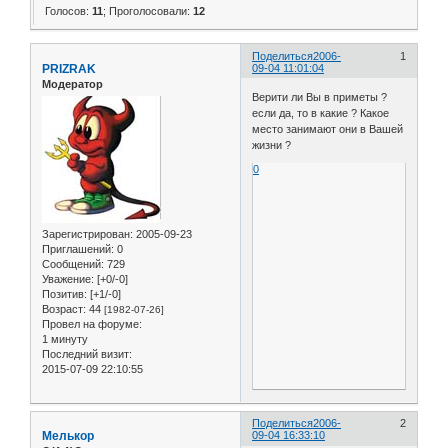
Голосов:
11
;
Проголосовали:
12
Поделиться
2006-
1
PRIZRAK
09-04 11:01:04
Модератор
Верити ли Вы в приметы ?
если да, то в какие ? Какое
место занимают они в Вашей
жизни ?
0
Зарегистрирован
: 2005-09-23
Приглашений:
0
Сообщений:
729
Уважение:
[+0/-0]
Позитив:
[+1/-0]
Возраст:
44
[1982-07-26]
Провел на форуме:
1 минуту
Последний визит:
2015-07-09 22:10:55
Поделиться
2006-
2
Мелькор
09-04 16:33:10