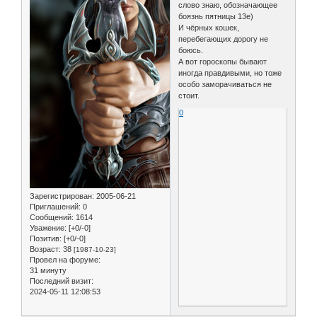
слово знаю, обозначающее
боязнь пятницы 13е)
И чёрных кошек,
перебегающих дорогу не
боюсь.
А вот гороскопы бывают
иногда правдивыми, но тоже
особо заморачиваться не
стоит.
0
Зарегистрирован
: 2005-06-21
Приглашений:
0
Сообщений:
1614
Уважение:
[+0/-0]
Позитив:
[+0/-0]
Возраст:
38
[1987-10-23]
Провел на форуме:
31 минуту
Последний визит:
2024-05-11 12:08:53