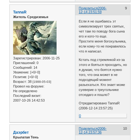
Поделиться
2006-
9
TannaR
12-14 23:51:59
Житель Средиземья
Если я не ошибаюсь эт
символизирует трех святых,
чет там по поводу бога сына
его и кого-то еще.
Простите меня богохульника,
если кому-то не понравилось
что я написал.
Зарегистрирован
: 2006-11-25
Кстать под стремянкой из-за
Приглашений:
0
этого и бояться проходить, но
Сообщений:
14
я думаю, что боятся нужно
Уважение:
[+0/-0]
того, что она может в не
Позитив:
[+0/-0]
подходящий момент
Возраст:
38
[1988-05-03]
разьехаться. Кто знает може
Провел на форуме:
суеверие о треугольнике
Не определено
отсюдаго и пошло?
Последний визит:
2007-10-26 14:42:53
Отредактировано TannaR
(2006-12-14 23:57:25)
0
Поделиться
2006-
10
Даэрбет
12-14 23:57:36
Крылатая Тень