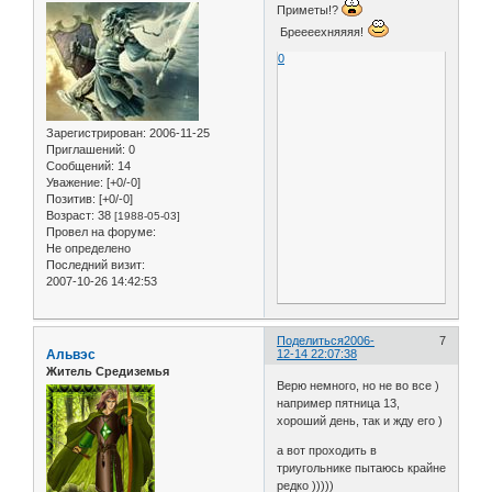
Приметы!?
Бреееехняяяя!
0
Зарегистрирован
: 2006-11-25
Приглашений:
0
Сообщений:
14
Уважение:
[+0/-0]
Позитив:
[+0/-0]
Возраст:
38
[1988-05-03]
Провел на форуме:
Не определено
Последний визит:
2007-10-26 14:42:53
Поделиться
2006-
7
Альвэс
12-14 22:07:38
Житель Средиземья
Верю немного, но не во все )
например пятница 13,
хороший день, так и жду его )
а вот проходить в
триугольнике пытаюсь крайне
редко )))))