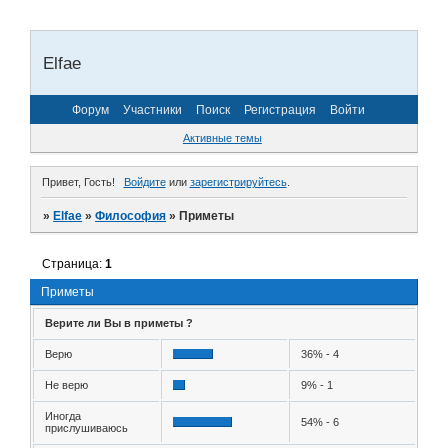
Elfae
Форум
Участники
Поиск
Регистрация
Войти
Активные темы
Привет, Гость!
Войдите
или
зарегистрируйтесь
.
»
Elfae
»
Философия
»
Приметы
Страница:
1
Приметы
Верите ли Вы в приметы ?
Верю
36% - 4
Не верю
9% - 1
Иногда
54% - 6
прислушиваюсь