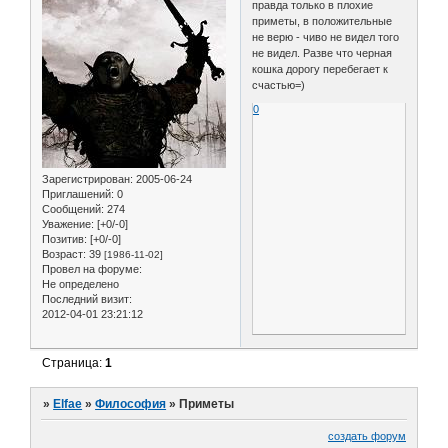
правда только в плохие
приметы, в положительные
не верю - чиво не видел того
не видел. Разве что черная
кошка дорогу перебегает к
счастью=)
0
Зарегистрирован
: 2005-06-24
Приглашений:
0
Сообщений:
274
Уважение:
[+0/-0]
Позитив:
[+0/-0]
Возраст:
39
[1986-11-02]
Провел на форуме:
Не определено
Последний визит:
2012-04-01 23:21:12
Страница:
1
»
Elfae
»
Философия
»
Приметы
создать форум