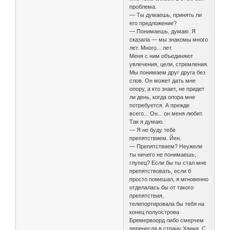
проблема.
— Ты думаешь, принять ли
его предложение?
— Понимаешь, думаю. Я
сказала — мы знакомы много
лет. Много... лет.
Меня с ним объединяют
увлечения, цели, стремления.
Мы понимаем друг друга без
слов. Он может дать мне
опору, а кто знает, не придет
ли день, когда опора мне
потребуется. А прежде
всего... Он... он меня любит.
Так я думаю.
— Я не буду тебе
препятствием. Йен.
— Препятствием? Неужели
ты ничего не понимаешь,
глупец? Если бы ты стал мне
препятствовать, если б
просто помешал, я мгновенно
отделалась бы от такого
препятствия,
телепортировала бы тебя на
конец полуострова
Бремервоорд либо смерчем
перенесла в страну Ханна. С