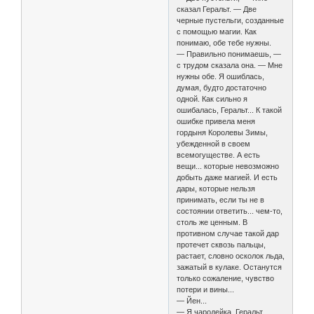
сказал Геральт. — Две
черные пустельги, созданные
с помощью магии. Как
понимаю, обе тебе нужны.
— Правильно понимаешь, —
с трудом сказала она. — Мне
нужны обе. Я ошиблась,
думая, будто достаточно
одной. Как сильно я
ошибалась, Геральт... К такой
ошибке привела меня
гордыня Королевы Зимы,
убежденной в своем
всемогуществе. А есть
вещи... которые невозможно
добыть даже магией. И есть
дары, которые нельзя
принимать, если ты не в
состоянии ответить... чем-то,
столь же ценным. В
противном случае такой дар
протечет сквозь пальцы,
растает, словно осколок льда,
зажатый в кулаке. Останутся
только сожаление, чувство
потери и вины...
— Йен...
— Я чародейка, Геральт.