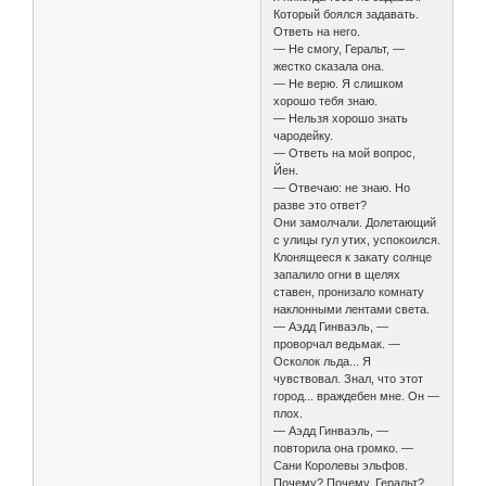
Который боялся задавать.
Ответь на него.
— Не смогу, Геральт, —
жестко сказала она.
— Не верю. Я слишком
хорошо тебя знаю.
— Нельзя хорошо знать
чародейку.
— Ответь на мой вопрос,
Йен.
— Отвечаю: не знаю. Но
разве это ответ?
Они замолчали. Долетающий
с улицы гул утих, успокоился.
Клонящееся к закату солнце
запалило огни в щелях
ставен, пронизало комнату
наклонными лентами света.
— Аэдд Гинваэль, —
проворчал ведьмак. —
Осколок льда... Я
чувствовал. Знал, что этот
город... враждебен мне. Он —
плох.
— Аэдд Гинваэль, —
повторила она громко. —
Сани Королевы эльфов.
Почему? Почему, Геральт?