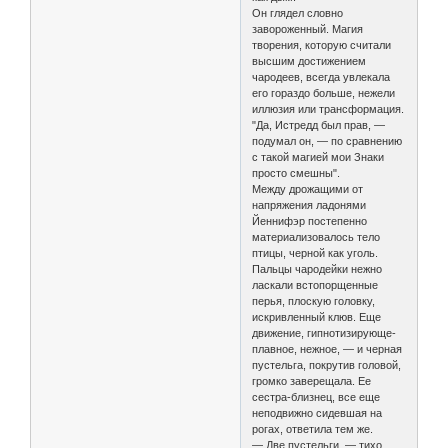
Он глядел словно
завороженный. Магия
творения, которую считали
высшим достижением
чародеев, всегда увлекала
его гораздо больше, нежели
иллюзия или трансформация.
"Да, Истредд был прав, —
подумал он, — по сравнению
с такой магией мои Знаки
просто смешны".
Между дрожащими от
напряжения ладонями
Йеннифэр постепенно
материализовалось тело
птицы, черной как уголь.
Пальцы чародейки нежно
ласкали встопорщенные
перья, плоскую головку,
искривленный клюв. Еще
движение, гипнотизирующе-
плавное, нежное, — и черная
пустельга, покрутив головой,
громко заверещала. Ее
сестра-близнец, все еще
неподвижно сидевшая на
рогах, ответила тем же.
— Две пустельги, — тихо