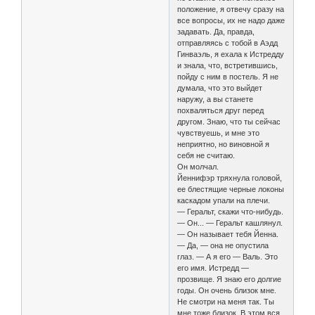
положение, я отвечу сразу на
все вопросы, их не надо даже
задавать. Да, правда,
отправляясь с тобой в Аэдд
Гинваэль, я ехала к Истредду
и знала, что, встретившись,
пойду с ним в постель. Я не
думала, что это выйдет
наружу, а вы станете
похваляться друг перед
другом. Знаю, что ты сейчас
чувствуешь, и мне это
неприятно, но виновной я
себя не считаю.
Он молчал.
Йеннифэр тряхнула головой,
ее блестящие черные локоны
каскадом упали на плечи.
— Геральт, скажи что-нибудь.
— Он... — Геральт кашлянул.
— Он называет тебя Йенна.
— Да, — она не опустила
глаз. — А я его — Валь. Это
его имя. Истредд —
прозвище. Я знаю его долгие
годы. Он очень близок мне.
Не смотри на меня так. Ты
мне тоже близок. В этом вся