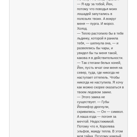
— Я еду за тобой, Йен,
потому что поводья моих
лошадей запутались в
полозьях твоих. А вокруг
меня — пурга. И мороз.
Холод.
— Тепло растопило бы в тебе
льдинку, которой я ранила
тебя, — шепнула она, — и
развеялись бы чары, и
увидел бы ты меня такой,
какова я в действительности.
— Так стегани белых коней,
Йен, пусть мчат они меня на
север, туда, где никогда не
наступает оттепель. Чтобы
никогда не наступила. Я хочу
как можно скорее оказаться в
твоем ледовом замке.
— Этого замка не
существует. — Губы
Йеннифэр дрогнули,
скривились. — Он — символ.
А наша езда — погоня за
мечтой. Недостижимой.
Потому что я, Королева
эльфов, жажду тепла. В этом
моя тайна. Поэтому каждый