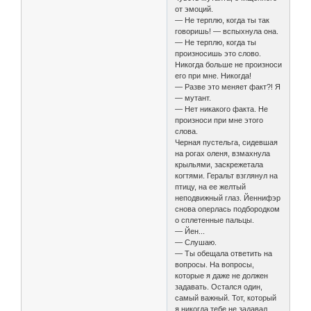
от эмоций.
— Не терплю, когда ты так
говоришь! — вспыхнула она.
— Не терплю, когда ты
произносишь это слово.
Никогда больше не произноси
его при мне. Никогда!
— Разве это меняет факт?! Я
— мутант.
— Нет никакого факта. Не
произноси при мне этого
слова.
Черная пустельга, сидевшая
на рогах оленя, взмахнула
крыльями, заскрежетала
когтями. Геральт взглянул на
птицу, на ее желтый
неподвижный глаз. Йеннифэр
снова оперлась подбородком
о сплетенные пальцы.
— Йен...
— Слушаю.
— Ты обещала ответить на
вопросы. На вопросы,
которые я даже не должен
задавать. Остался один,
самый важный. Тот, который
я никогда тебе не задавал.