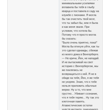
минимальными усилиями
вплавила бы тебя в глыбу
кварца и поставила в саду на
клумбе с пионами. Я могла
бы так очистить твой мозг,
что ты забыл бы, кем я была
и как меня звали. При
условии, что хотела бы.
Потому что я просто могла
бы сказать:
"Было очень приятно, пока!"
Могла бы втихую уйти, как ты
это сделал однажды, сбежав
из моего дома в Венгерберге.
— Не кричи, Йен, не нападай.
И не вытаскивай на свет
историю с Венгербергом, мы
же поклялись не
возвращаться к ней. Я не в
обиде на тебя, Йен, я же тебя
не укоряю. Знаю, что к тебе
нельзя приложить обычные
мерки. Ну а то, что мне
грустно... Убивает сознание,
что я тебя теряю... Ну так это
клеточная память.
Атавистические остатки
чувств мутанта, очищенного