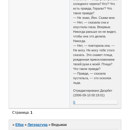
холодного черепа? Кто? Что
есть правда, Геральт? Что
такое правда?
— Не знаю, Йен. Скажи мне.
— Нет, — сказала сна и
опустила глаза. Впервые.
Никогда раньше он не видел,
чтобы она это делала.
Никогда.
— Нет, — повторила она. —
Не могу. Не могу тебе этого
сказать. Это скажет птица,
рожденная прикосновением
твоей руки к моей. Птица?
Что такое правда?
— Правда, — сказала
пустельга, — это осколок
льда.
Отредактировано Даэрбет
(2006-09-10 00:19:01)
0
Страница:
1
»
Elfae
»
Литература
»
Ведьмак