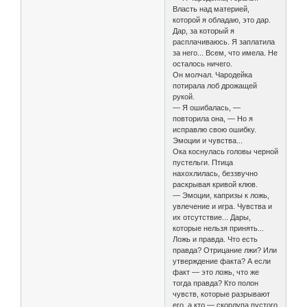
Власть над материей,
которой я обладаю, это дар.
Дар, за который я
расплачиваюсь. Я заплатила
за него... Всем, что имела. Не
осталось ничего.
Он молчал. Чародейка
потирала лоб дрожащей
рукой.
— Я ошибалась, —
повторила она, — Но я
исправлю свою ошибку.
Эмоции и чувства...
Ока коснулась головы черной
пустельги. Птица
нахохлилась, беззвучно
раскрывая кривой клюв.
— Эмоции, капризы к ложь,
увлечение и игра. Чувства и
их отсутствие... Дары,
которые нельзя принять...
Ложь и правда. Что есть
правда? Отрицание лжи? Или
утверждение факта? А если
факт — это ложь, что же
тогда правда? Кто полон
чувств, которые разрывают
его, а кто — скорлупа пустого