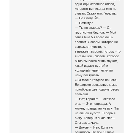
одно-единственное слово,
которого ты никогда мне не
сказал. Скажи его, Геральт...
— Не смогу, Йен.
— Почему?
— Ты не знаешь? — Он
грустно улыбнулся. — Мой
ответ был бы всего лишь
словом. Словом, которое не
выражает чувств, не
выражает эмоций, потому что
я их лишен. Словом, которое
было бы всего лишь звуком,
какой издает пустой и
холодный череп, если по
нему постучать.
Она молча глядела на него.
Ее широко раскрытые глаза
приобрели цвет фиолетового
пламени.
— Нет, Геральт, — сказала
она. — Это неправда. А
может, правда, но не вся. Ты
не лишен чувств. Теперь я
вижу. Теперь я знаю, что...
Она замолчала.
— Докончи, Йен. Коль уж
решилась. Не лги. Я знаю