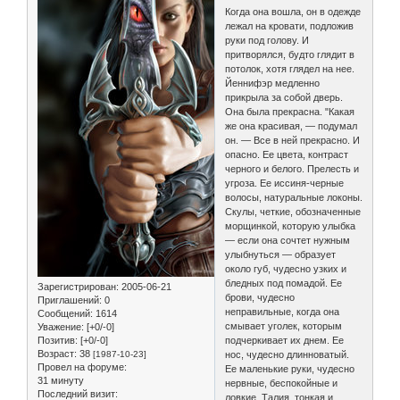
Когда она вошла, он в одежде
лежал на кровати, подложив
руки под голову. И
притворялся, будто глядит в
потолок, хотя глядел на нее.
Йеннифэр медленно
прикрыла за собой дверь.
Она была прекрасна. "Какая
же она красивая, — подумал
он. — Все в ней прекрасно. И
опасно. Ее цвета, контраст
черного и белого. Прелесть и
угроза. Ее иссиня-черные
волосы, натуральные локоны.
Скулы, четкие, обозначенные
морщинкой, которую улыбка
— если она сочтет нужным
улыбнуться — образует
около губ, чудесно узких и
бледных под помадой. Ее
Зарегистрирован
: 2005-06-21
брови, чудесно
Приглашений:
0
неправильные, когда она
Сообщений:
1614
смывает уголек, которым
Уважение:
[+0/-0]
Позитив:
[+0/-0]
подчеркивает их днем. Ее
Возраст:
38
[1987-10-23]
нос, чудесно длинноватый.
Провел на форуме:
Ее маленькие руки, чудесно
31 минуту
нервные, беспокойные и
Последний визит:
ловкие. Талия, тонкая и