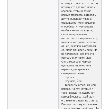
потому что мне за это платят,
потому что для того меня и
сделали, чтобы я лез во
всякую мерзость, которая у
других вызывает ужас и
отвращение. Меня лишили
способности чувствовать,
чтобы я не мог ощущать,
сколь омерзительно
мерзостна эта мерзопакость,
чтобы не отступал, не бежал
от нее, охваченный ужасом.
Да, меня лишили эмоций. Но
не полностью. Тот, кто это
сделал, схалтурил, Йен.
Они замолчали. Черная
пустельга зашелестела
перьями, раскрывая и
складывая крылья.
— Геральт...
— Слушаю, Йен.
— Теперь ты ответь на мой
вопрос. На тот, который я
тебе никогда не задам. Тот,
который боюсь... Сейчас я
его тоже не задам, но ответь.
Потому... потому что я очень
хочу услышать твой ответ. То