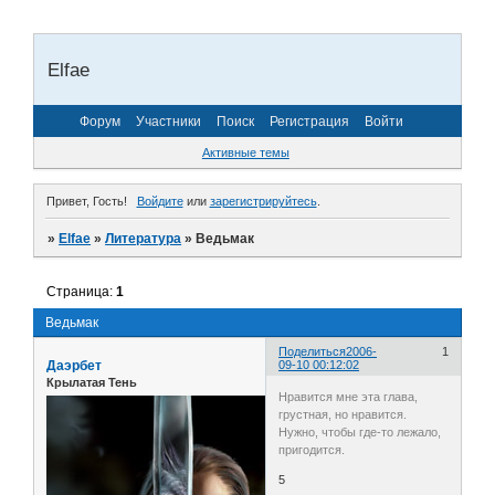
Elfae
Форум
Участники
Поиск
Регистрация
Войти
Активные темы
Привет, Гость!
Войдите
или
зарегистрируйтесь
.
»
Elfae
»
Литература
»
Ведьмак
Страница:
1
Ведьмак
Поделиться
2006-
1
Даэрбет
09-10 00:12:02
Крылатая Тень
Нравится мне эта глава,
грустная, но нравится.
Нужно, чтобы где-то лежало,
пригодится.
5