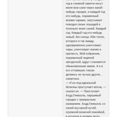
год в снежной замети несут
меня мои сани через какой-
нибудь городок, и каждый год
кто-нибудь, пораженный
моими чарами, запутывает
поводья своих лошадей в
полозьях моих саней. Каждый
год. Каждый год кто-нибудь
новый. Без конца. Ибо тепло,
которого я так жажду,
одновременно уничтожает
чары, уничтожает магию и
прелесть. Мой избранник,
пораженный ледяной
звездочкой, вдруг становится
обыкновенным никем. А я в
его оттаявших глазах
делаюсь не лучше других...
смертных.
— И из-под идеальной
белизны проступает весна, —
сказал он. — Проступает
Аэдд Гинваэль, паршивый
городок с прекрасным
названием. Аэдд Гинваэль со
своей мусорной кучей,
огромной вонючей помойкой,
в которую я должен лезть,