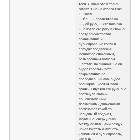
тебя. Я вижу это в твоих
глазах. Она не отвела глаз.
Он знал.
— Йен, — прошептал он.
— Дай руку, — сказала ока.
Она взяла его руку в свои, он
сразу почувствовал
покалывание и
пульсирование крови в
сосудах предплечья.
Йеннифэр спокойным,
размеренным голосом
шептала заклинания, но он
видел капельки пота,
покрывавшие ее
побледневший лоб, видел
расширявшиеся от боли
зрачки. Опустив его руку, она
протянула ладони,
пошевелила ими,
ласкающими движениями
поглаживая какой-то
невидимый предмет,
медленно, сверху вниз.
Между ее пальцами воздух
начал густеть и мутнеть,
клубиться и пульсировать,
как дым.