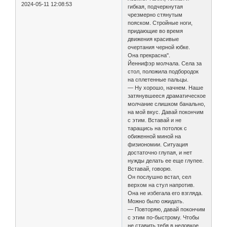
2024-05-11 12:08:53
гибкая, подчеркнутая
чрезмерно стянутым
пояском. Стройные ноги,
придающие во время
движения красивые
очертания черной юбке.
Она прекрасна".
Йеннифэр молчала. Села за
стол, положила подбородок
на сплетенные пальцы.
— Ну хорошо, начнем. Наше
затянувшееся драматическое
молчание слишком банально,
на мой вкус. Давай покончим
с этим. Вставай и не
таращись на потолок с
обиженной миной на
физиономии. Ситуация
достаточно глупая, и нет
нужды делать ее еще глупее.
Вставай, говорю.
Он послушно встал, сел
верхом на стул напротив.
Она не избегала его взгляда.
Можно было ожидать.
— Повторяю, давай покончим
с этим по-быстрому. Чтобы
не ставить тебя в неловкое