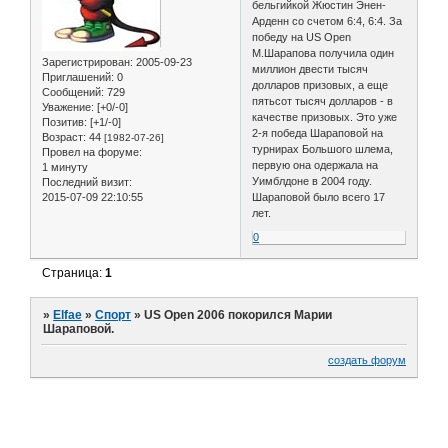
бельгийкой Жюстин Энен-
Арденн со счетом 6:4, 6:4. За
победу на US Open
М.Шарапова получила один
Зарегистрирован
: 2005-09-23
миллион двести тысяч
Приглашений:
0
долларов призовых, а еще
Сообщений:
729
пятьсот тысяч долларов - в
Уважение:
[+0/-0]
качестве призовых. Это уже
Позитив:
[+1/-0]
2-я победа Шараповой на
Возраст:
44
[1982-07-26]
турнирах Большого шлема,
Провел на форуме:
первую она одержала на
1 минуту
Уимблдоне в 2004 году.
Последний визит:
2015-07-09 22:10:55
Шараповой было всего 17
лет.
0
Страница:
1
»
Elfae
»
Спорт
»
US Open 2006 покорился Марии
Шараповой.
создать форум