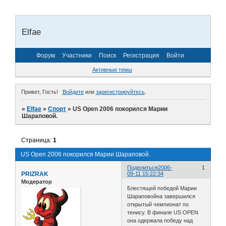
Elfae
Форум
Участники
Поиск
Регистрация
Войти
Активные темы
Привет, Гость!
Войдите
или
зарегистрируйтесь
.
»
Elfae
»
Спорт
»
US Open 2006 покорился Марии
Шараповой.
Страница:
1
US Open 2006 покорился Марии Шараповой.
Поделиться
2006-
1
PRIZRAK
09-11 15:22:34
Модератор
Блестящей победой Марии
Шараповойна завершился
открытый чемпионат по
тенису. В финале US OPEN
она одержала победу над