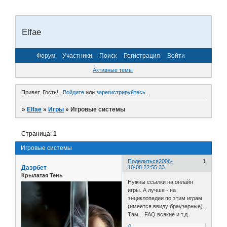
Elfae
Форум
Участники
Поиск
Регистрация
Войти
Активные темы
Привет, Гость!
Войдите
или
зарегистрируйтесь
.
»
Elfae
»
Игры
»
Игровые системы
Страница:
1
Игровые системы
Поделиться
2006-
1
Даэрбет
10-08 22:55:33
Крылатая Тень
Нужны ссылки на онлайн
игры. А лучше - на
энциклопедии по этим играм
(имеется ввиду браузерные).
Там .. FAQ всякие и т.д.
0