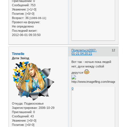
Приглашений:
0
Сообщений:
753
Уважение:
[+1/-0]
Позитив:
[+0/-0]
Возраст:
36
[1989-08-11]
Провел на форуме:
Не определено
Последний визит:
2012-06-01 09:33:50
Поделиться
2007-
12
Tinnelle
01-21 04:20:21
Дети Звёзд
Вот так - ночью пока людей
нет, духи между собой
дерутся
0
Откуда:
Подмосковье
Зарегистрирован
: 2006-10-29
Приглашений:
0
Сообщений:
43
Уважение:
[+0/-0]
Позитив:
[+0/-0]