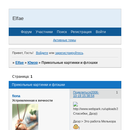
Elfae
Форум
Участники
Поиск
Регистрация
Войти
Активные темы
Привет, Гость!
Войдите
или
зарегистрируйтесь
.
»
Elfae
»
Юмор
»
Прикольные картинки и флэшки
Страница:
1
Прикольные картинки и флэшки
Поделиться
2006-
1
fiona
10-19 15:38:54
Устремленная к вечности
Спасибки, Даэр)
Даэр:> Это работа Мелькора
)