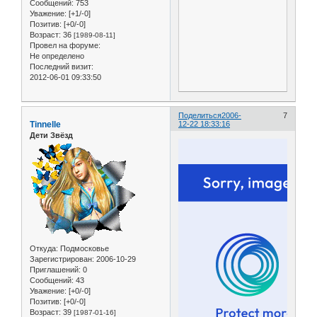
Сообщений:
753
Уважение:
[+1/-0]
Позитив:
[+0/-0]
Возраст:
36
[1989-08-11]
Провел на форуме:
Не определено
Последний визит:
2012-06-01 09:33:50
Поделиться
2006-
7
Tinnelle
12-22 18:33:16
Дети Звёзд
Откуда:
Подмосковье
Зарегистрирован
: 2006-10-29
Приглашений:
0
Сообщений:
43
Уважение:
[+0/-0]
Позитив:
[+0/-0]
Возраст:
39
[1987-01-16]