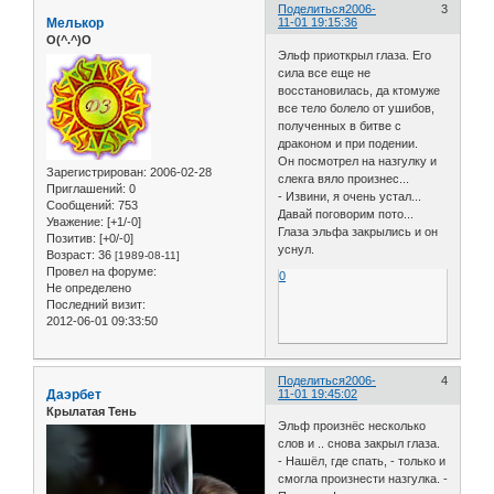
Поделиться
2006-
3
Мелькор
11-01 19:15:36
O(^.^)O
Эльф приоткрыл глаза. Его
сила все еще не
восстановилась, да ктомуже
все тело болело от ушибов,
полученных в битве с
драконом и при подении.
Он посмотрел на назгулку и
Зарегистрирован
: 2006-02-28
слекга вяло произнес...
Приглашений:
0
- Извини, я очень устал...
Сообщений:
753
Давай поговорим пото...
Уважение:
[+1/-0]
Глаза эльфа закрылись и он
Позитив:
[+0/-0]
уснул.
Возраст:
36
[1989-08-11]
Провел на форуме:
0
Не определено
Последний визит:
2012-06-01 09:33:50
Поделиться
2006-
4
Даэрбет
11-01 19:45:02
Крылатая Тень
Эльф произнёс несколько
слов и .. снова закрыл глаза.
- Нашёл, где спать, - только и
смогла произнести назгулка. -