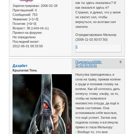
как ты здесь оказалась? И
Зарегистрирован
: 2006-02-28
как оказался здесь я?
Приглашений:
0
Странно, я думал, что у меня
Сообщений:
753
не хватит сил, чтобы
Уважение:
[+1/-0]
вернуться, но всетаки сил
Позитив:
[+0/-0]
хватило.
Возраст:
36
[1989-08-11]
Провел на форуме:
Отредактировано Мелькор
Не определено
(2006-11-02 00:57:50)
Последний визит:
2012-06-01 09:33:50
0
Поделиться
2006-
9
Даэрбет
11-02 01:03:41
Крылатая Тень
Назгулка приподнялась и
села на траву, прижав колени
к груди и положив голову на
колени. Как ей хотелось дать
оплеуху этому эльфу, за то,
чтобы не появлялся
неизвестно откуда, да ещё в
таком состоянии. Она
успокаивала себя мыслью,
что ещё успеет. Затем она
подняла голову и взглянула
прямо в глаза Мелькору:
- Вообще-то, это мне