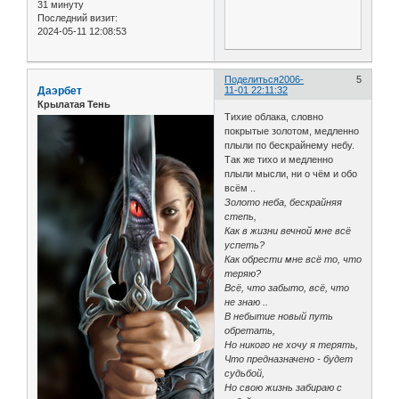
31 минуту
Последний визит:
2024-05-11 12:08:53
Поделиться
2006-
5
Даэрбет
11-01 22:11:32
Крылатая Тень
Тихие облака, словно
покрытые золотом, медленно
плыли по бескрайнему небу.
Так же тихо и медленно
плыли мысли, ни о чём и обо
всём ..
Золото неба, бескрайняя
степь,
Как в жизни вечной мне всё
успеть?
Как обрести мне всё то, что
теряю?
Всё, что забыто, всё, что
не знаю ..
В небытие новый путь
обретать,
Но никого не хочу я терять,
Что предназначено - будет
судьбой,
Но свою жизнь забираю с