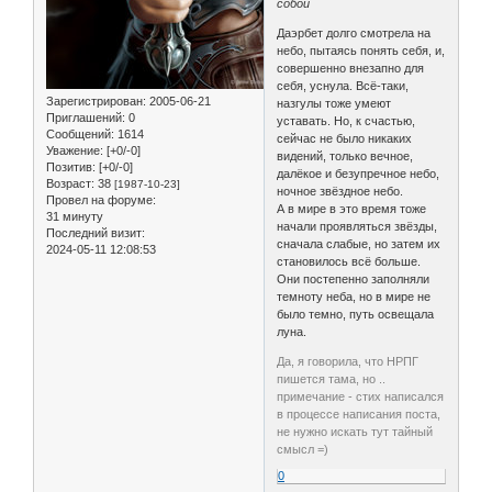
собой
Даэрбет долго смотрела на
небо, пытаясь понять себя, и,
совершенно внезапно для
себя, уснула. Всё-таки,
Зарегистрирован
: 2005-06-21
назгулы тоже умеют
Приглашений:
0
уставать. Но, к счастью,
Сообщений:
1614
сейчас не было никаких
Уважение:
[+0/-0]
видений, только вечное,
Позитив:
[+0/-0]
далёкое и безупречное небо,
Возраст:
38
[1987-10-23]
ночное звёздное небо.
Провел на форуме:
А в мире в это время тоже
31 минуту
начали проявляться звёзды,
Последний визит:
сначала слабые, но затем их
2024-05-11 12:08:53
становилось всё больше.
Они постепенно заполняли
темноту неба, но в мире не
было темно, путь освещала
луна.
Да, я говорила, что НРПГ
пишется тама, но ..
примечание - стих написался
в процессе написания поста,
не нужно искать тут тайный
смысл =)
0