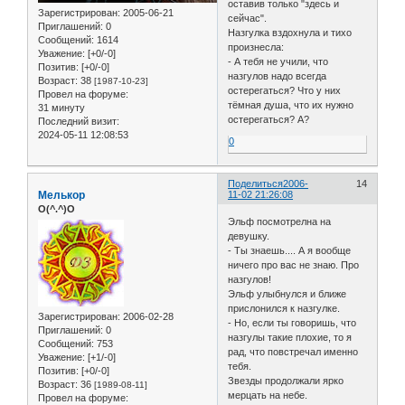
оставив только "здесь и
Зарегистрирован
: 2005-06-21
сейчас".
Приглашений:
0
Назгулка вздохнула и тихо
Сообщений:
1614
произнесла:
Уважение:
[+0/-0]
- А тебя не учили, что
Позитив:
[+0/-0]
назгулов надо всегда
Возраст:
38
[1987-10-23]
остерегаться? Что у них
Провел на форуме:
тёмная душа, что их нужно
31 минуту
остерегаться? А?
Последний визит:
2024-05-11 12:08:53
0
Поделиться
2006-
14
Мелькор
11-02 21:26:08
O(^.^)O
Эльф посмотрелна на
девушку.
- Ты знаешь.... А я вообще
ничего про вас не знаю. Про
назгулов!
Эльф улыбнулся и ближе
прислонился к назгулке.
Зарегистрирован
: 2006-02-28
- Но, если ты говоришь, что
Приглашений:
0
назгулы такие плохие, то я
Сообщений:
753
рад, что повстречал именно
Уважение:
[+1/-0]
тебя.
Позитив:
[+0/-0]
Звезды продолжали ярко
Возраст:
36
[1989-08-11]
мерцать на небе.
Провел на форуме: