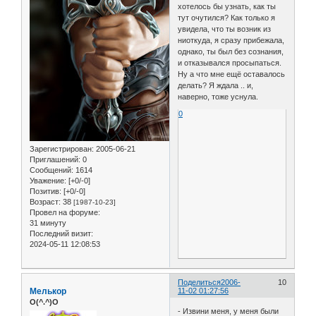
хотелось бы узнать, как ты
тут очутился? Как только я
увидела, что ты возник из
ниоткуда, я сразу прибежала,
однако, ты был без сознания,
и отказывался просыпаться.
Ну а что мне ещё оставалось
делать? Я ждала .. и,
наверно, тоже уснула.
0
Зарегистрирован
: 2005-06-21
Приглашений:
0
Сообщений:
1614
Уважение:
[+0/-0]
Позитив:
[+0/-0]
Возраст:
38
[1987-10-23]
Провел на форуме:
31 минуту
Последний визит:
2024-05-11 12:08:53
Поделиться
2006-
10
Мелькор
11-02 01:27:56
O(^.^)O
- Извини меня, у меня были