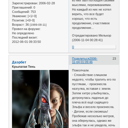
из них был поглощен своими
Зарегистрирован
: 2006-02-28
мыслями, переживаниями.
Приглашений:
0
Но каждый из них не хотел
Сообщений:
753
верить, что все будет
Уважение:
[+1/-0]
хорошо, что есть
Позитив:
[+0/-0]
продолжение, счастливое
Возраст:
36
[1989-08-11]
продолжение...
Провел на форуме:
Не определено
Отредактировано Мелькор
Последний визит:
(2006-11-04 00:28:41)
2012-06-01 09:33:50
0
Поделиться
2006-
23
Даэрбет
11-04 01:09:46
Крылатая Тень
Помолчали.
- Спокойствие слишком
недолго, чтобы тратить его по
пустякам, - произнесла
назгулка, вставая с земли.
Затем хитро улыбнулась,
дотронулась ладонью до
плеча всё ещё сидящего
Эльфа и весело произнесла.
- Догони, если сможешь!
Пробежав несколько метров,
она обернулась, однако же
эльфа так и не увидела, ночь