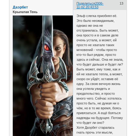
Поделиться
2006-
13
Даэрбет
11-02 20:43:53
Крылатая Тень
Эльф слегка приобнял её.
Это было неожиданным,
однако же она не
отстранилась. Быть может,
она просто и в самом деле
очень устала, а может, ей
просто не хватало таких
мгновений - чтобы просто
кто-то был рядом, просто
здесь и сейчас. Она не знала,
что будет дальше и будет ли?
Быть может, ему тоже, как и
ей не хватало тепла, а может,
скоро он уйдёт, оставив её
одну. За свою вечную жизнь
она успела увидеть и
предательство, и просто
много чего. Сейчас хотелось
просто быть, не думая ни о
чём, но в то же время, боясь
привязаться. А ещё бояться
надежды на будущее. Потому
что будет ли оно?
Хотя Даэрбет старалась
гнать прочь эти мысли,