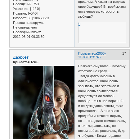
прошлом. А каким ты видишь
Сообщений:
753
свое будущее? В твоей жизни
Уважение:
[+1/-0]
есть человек, которого ты
Позитив:
[+0/-0]
любишь?
Возраст:
36
[1989-08-11]
Провел на форуме:
0
Не определено
Последний визит:
2012-06-01 09:33:50
Поделиться
2006-
17
Даэрбет
11-03 01:31:46
Крылатая Тень
Назгулка смутилась, поэтому
ответила не сразу ..
- Когда долго живёшь в
одиночестве, начинаешь
забывать, что это такое и
начинаешь сомневаться,
существует ли любовь
вообще .. ты в неё веришь? -
и не дожидаясь ответа, тихо
произнесла. - А я не знаю ..
вроде бы и хочется верить,
но .. - она долго сомневалась,
стоит ли рассказать, но
потом всё же решилась, будь
что будет. - Когда-то давно ..