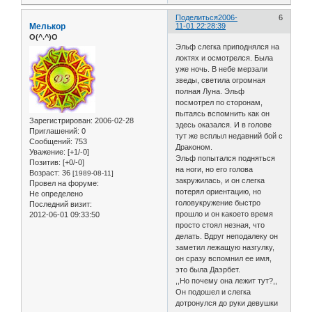
Поделиться
2006-
6
Мелькор
11-01 22:28:39
O(^.^)O
Эльф слегка приподнялся на
локтях и осмотрелся. Была
уже ночь. В небе мерзали
зведы, светила огромная
полная Луна. Эльф
посмотрел по сторонам,
пытаясь вспомнить как он
Зарегистрирован
: 2006-02-28
здесь оказался. И в голове
Приглашений:
0
тут же всплыл недавний бой с
Сообщений:
753
Драконом.
Уважение:
[+1/-0]
Эльф попытался подняться
Позитив:
[+0/-0]
на ноги, но его голова
Возраст:
36
[1989-08-11]
закружилась, и он слегка
Провел на форуме:
потерял ориентацию, но
Не определено
головукружение быстро
Последний визит:
прошло и он какоето время
2012-06-01 09:33:50
просто стоял незная, что
делать. Вдруг неподалеку он
заметил лежащую назгулку,
он сразу вспомнил ее имя,
это была Даэрбет.
,,Но почему она лежит тут?,,
Он подошел и слегка
дотронулся до руки девушки