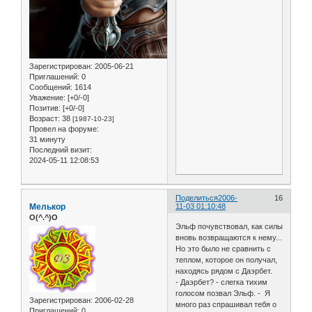
Зарегистрирован
: 2005-06-21
Приглашений:
0
Сообщений:
1614
Уважение:
[+0/-0]
Позитив:
[+0/-0]
Возраст:
38
[1987-10-23]
Провел на форуме:
31 минуту
Последний визит:
2024-05-11 12:08:53
Поделиться
2006-
16
Мелькор
11-03 01:10:48
O(^.^)O
Эльф почувствовал, как силы
вновь возвращаются к нему...
Но это было не сравнить с
теплом, которое он получал,
находясь рядом с Даэрбет.
- Даэрбет? - слегка тихим
голосом позвал Эльф. - Я
Зарегистрирован
: 2006-02-28
много раз спрашивал тебя о
Приглашений:
0