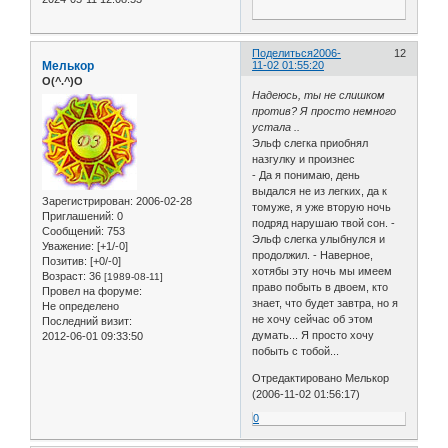
Поделиться
2006-
12
Мелькор
11-02 01:55:20
O(^.^)O
Надеюсь, ты не слишком
против? Я просто немного
устала ..
Эльф слегка приобнял
назгулку и произнес
- Да я понимаю, день
выдался не из легких, да к
Зарегистрирован
: 2006-02-28
томуже, я уже вторую ночь
Приглашений:
0
подряд нарушаю твой сон. -
Сообщений:
753
Эльф слегка улыбнулся и
Уважение:
[+1/-0]
продолжил. - Наверное,
Позитив:
[+0/-0]
хотябы эту ночь мы имеем
Возраст:
36
[1989-08-11]
право побыть в двоем, кто
Провел на форуме:
знает, что будет завтра, но я
Не определено
не хочу сейчас об этом
Последний визит:
думать... Я просто хочу
2012-06-01 09:33:50
побыть с тобой...
Отредактировано Мелькор
(2006-11-02 01:56:17)
0