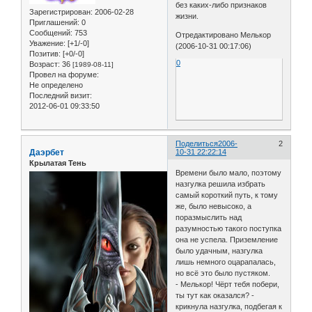
без каких-либо признаков
Зарегистрирован
: 2006-02-28
жизни.
Приглашений:
0
Сообщений:
753
Отредактировано Мелькор
Уважение:
[+1/-0]
(2006-10-31 00:17:06)
Позитив:
[+0/-0]
0
Возраст:
36
[1989-08-11]
Провел на форуме:
Не определено
Последний визит:
2012-06-01 09:33:50
Поделиться
2006-
2
Даэрбет
10-31 22:22:14
Крылатая Тень
Времени было мало, поэтому
назгулка решила избрать
самый короткий путь, к тому
же, было невысоко, а
поразмыслить над
разумностью такого поступка
она не успела. Приземление
было удачным, назгулка
лишь немного оцарапалась,
но всё это было пустяком.
- Мелькор! Чёрт тебя побери,
ты тут как оказался? -
крикнула назгулка, подбегая к