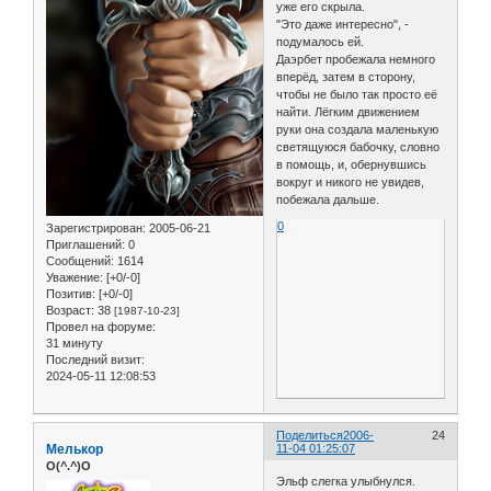
уже его скрыла.
"Это даже интересно", -
подумалось ей.
Даэрбет пробежала немного
вперёд, затем в сторону,
чтобы не было так просто её
найти. Лёгким движением
руки она создала маленькую
светящуюся бабочку, словно
в помощь, и, обернувшись
вокруг и никого не увидев,
побежала дальше.
0
Зарегистрирован
: 2005-06-21
Приглашений:
0
Сообщений:
1614
Уважение:
[+0/-0]
Позитив:
[+0/-0]
Возраст:
38
[1987-10-23]
Провел на форуме:
31 минуту
Последний визит:
2024-05-11 12:08:53
Поделиться
2006-
24
Мелькор
11-04 01:25:07
O(^.^)O
Эльф слегка улыбнулся.