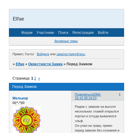
Elfae
Форум
Участники
Поиск
Регистрация
Войти
Активные темы
Привет, Гость!
Войдите
или
зарегистрируйтесь
.
»
Elfae
»
Окрестности Замка
»
Перед Замком
Страница:
1
2
»
Перед Замком
Поделиться
2006-
1
Мелькор
10-31 00:14:23
O(^.^)O
Рядом с замком на высоте
нескольких этажей открылся
портал и оттуда вывалился
эльф.
Он упал на траву, прямо
перед замком без сознания и