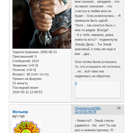
мне сказали .. нагадали .. это
не имеет значения .. что
счастья в любви мне не
будет. - Она усмехнулась. - Я
привыкла быть одной ..
"Хотя .. так хочется быть с
кем-то рядом. Всегда".
- А у тебя, наверно, дома
невеста есть? - подмигнула
Эльфу Даэр. - Ты Эльф
красивый, к тому же ещё и
Зарегистрирован
: 2005-06-21
маг .. даа ..
Приглашений:
0
Сообщений:
1614
Она готова была услышать
Уважение:
[+0/-0]
то, что услышать не хотелось
Позитив:
[+0/-0]
.. но .. всё-таки она
Возраст:
38
[1987-10-23]
надеялась на обратное.
Провел на форуме:
31 минуту
0
Последний визит:
2024-05-11 12:08:53
Поделиться
2006-
18
Мелькор
11-03 01:46:04
O(^.^)O
- Невеста? - Эльф слегка
удивился - Хм.. нет! Ты как
раз и назвала причину. Я -