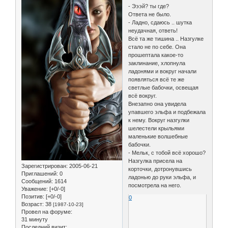
- Эээй? ты где?
Ответа не было.
- Ладно, сдаюсь .. шутка
неудачная, ответь!
Всё та же тишина .. Назгулке
стало не по себе. Она
прошептала какое-то
заклинание, хлопнула
ладонями и вокруг начали
появляться всё те же
светлые бабочки, освещая
всё вокруг.
Внезапно она увидела
упавшего эльфа и подбежала
к нему. Вокруг назгулки
шелестели крыльями
маленькие волшебные
бабочки.
- Мельк, с тобой всё хорошо?
Назгулка присела на
Зарегистрирован
: 2005-06-21
корточки, дотронувшись
Приглашений:
0
ладонью до руки эльфа, и
Сообщений:
1614
посмотрела на него.
Уважение:
[+0/-0]
Позитив:
[+0/-0]
0
Возраст:
38
[1987-10-23]
Провел на форуме:
31 минуту
Последний визит: