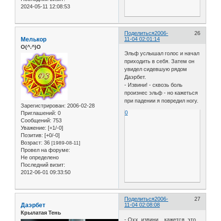
2024-05-11 12:08:53
Поделиться
2006-
26
Мелькор
11-04 02:01:14
O(^.^)O
Эльф услышал голос и начал
приходить в себя. Затем он
увидел сидевшую рядом
Даэрбет.
- Извини! - сквозь боль
произнес эльф - но кажеться
при падении я повредил ногу.
Зарегистрирован
: 2006-02-28
0
Приглашений:
0
Сообщений:
753
Уважение:
[+1/-0]
Позитив:
[+0/-0]
Возраст:
36
[1989-08-11]
Провел на форуме:
Не определено
Последний визит:
2012-06-01 09:33:50
Поделиться
2006-
27
Даэрбет
11-04 02:08:08
Крылатая Тень
- Охх, извини .. кажется, это