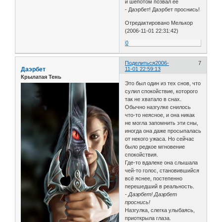
и шепотом позвал ее
- Даэрбет! Даэрбет проснись!
Отредактировано Мелькор
(2006-11-01 22:31:42)
0
Поделиться
2006-
7
Даэрбет
11-01 22:59:13
Крылатая Тень
Это был один из тех снов, что
сулил спокойствие, которого
так не хватало в снах.
Обычно назгулке снилось
что-то неясное, и она никак
не могла запомнить эти сны,
иногда она даже просыпалась
от некого ужаса. Но сейчас
было редкое мгновение
спокойствия.
Где-то вдалеке она слышала
чей-то голос, становившийся
всё яснее, постепенно
перешедший в реальность.
- Даэрбет! Даэрбет
проснись!
Назгулка, слегка улыбаясь,
приоткрыла глаза.