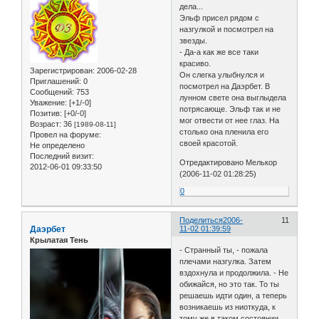
дела...
Эльф присел рядом с
назгулкой и посмотрел на
звезды.
- Да-а как же все таки
красиво.
Зарегистрирован
: 2006-02-28
Он слегка улыбнулся и
Приглашений:
0
посмотрел на Даэрбет. В
Сообщений:
753
лунном свете она выглыдела
Уважение:
[+1/-0]
потрясающе. Эльф так и не
Позитив:
[+0/-0]
мог отвести от нее глаз. На
Возраст:
36
[1989-08-11]
столько она пленила его
Провел на форуме:
своей красотой.
Не определено
Последний визит:
Отредактировано Мелькор
2012-06-01 09:33:50
(2006-11-02 01:28:25)
0
Поделиться
2006-
11
Даэрбет
11-02 01:39:59
Крылатая Тень
- Странный ты, - пожала
плечами назгулка. Затем
вздохнула и продолжила. - Не
обижайся, но это так. То ты
решаешь идти один, а теперь
возникаешь из ниоткуда, к
тому же в таком состоянии,