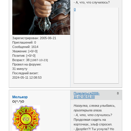
- А, что, что случилось?
0
Зарегистрирован
: 2005-06-21
Приглашений:
0
Сообщений:
1614
Уважение:
[+0/-0]
Позитив:
[+0/-0]
Возраст:
38
[1987-10-23]
Провел на форуме:
31 минуту
Последний визит:
2024-05-11 12:08:53
Поделиться
2006-
8
Мелькор
11-02 00:51:00
O(^.^)O
Назгулка, слегка улыбаясь,
приоткрыла глаза.
- А, что, что случилось?
Продолжая сидеть на
корточках, эльф спросил.
- Даэрбет?! Ты уснула? Но