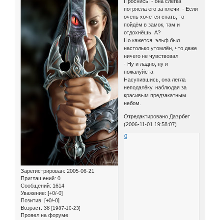
Проснись! - она слегка
потрясла его за плечи. - Если
очень хочется спать, то
пойдём в замок, там и
отдохнёшь. А?
Но кажется, эльф был
настолько утомлён, что даже
ничего не чувствовал.
- Ну и ладно, ну и
пожалуйста.
Насупившись, она легла
неподалёку, наблюдая за
красивым предзакатным
небом.
Отредактировано Даэрбет
(2006-11-01 19:58:07)
0
Зарегистрирован
: 2005-06-21
Приглашений:
0
Сообщений:
1614
Уважение:
[+0/-0]
Позитив:
[+0/-0]
Возраст:
38
[1987-10-23]
Провел на форуме: