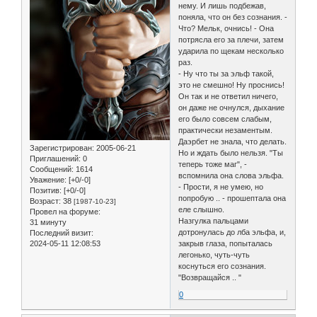
нему. И лишь подбежав,
поняла, что он без сознания. -
Что? Мельк, очнись! - Она
потрясла его за плечи, затем
ударила по щекам несколько
раз.
- Ну что ты за эльф такой,
это не смешно! Ну проснись!
Он так и не ответил ничего,
он даже не очнулся, дыхание
его было совсем слабым,
практически незаментым.
Даэрбет не знала, что делать.
Зарегистрирован
: 2005-06-21
Но и ждать было нельзя. "Ты
Приглашений:
0
теперь тоже маг", -
Сообщений:
1614
вспомнила она слова эльфа.
Уважение:
[+0/-0]
- Прости, я не умею, но
Позитив:
[+0/-0]
попробую .. - прошептала она
Возраст:
38
[1987-10-23]
еле слышно.
Провел на форуме:
Назгулка пальцами
31 минуту
дотронулась до лба эльфа, и,
Последний визит:
закрыв глаза, попыталась
2024-05-11 12:08:53
легонько, чуть-чуть
коснуться его сознания.
"Возвращайся .. "
0