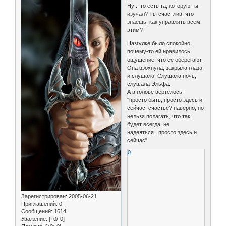
Ну .. то есть та, которую ты
изучал? Ты счастлив, что
знаешь, как управлять всем
этим?
Назгулке было спокойно,
почему-то ей нравилось
ощущение, что её оберегают.
Она взохнула, закрыла глаза
и слушала. Слушала ночь,
слушала Эльфа.
А в голове вертелось -
"просто быть, просто здесь и
сейчас, счастье? наверно, но
нельзя полагать, что так
будет всегда..не
надеяться...просто здесь и
сейчас"
0
Зарегистрирован
: 2005-06-21
Приглашений:
0
Сообщений:
1614
Уважение:
[+0/-0]