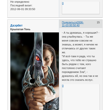
Не определено
0
Последний визит:
2012-06-01 09:33:50
Поделиться
2006-
15
Даэрбет
11-03 00:50:40
Крылатая Тень
- А ты думаешь, я хорошая? -
она улыбнулась. - Ты же
меня совсем-совсем не
знаешь, а может, я ничем не
отличаюсь от других таких
же.
"И всё-таки я рада, что ты
здесь, что тебе не страшно
быть рядом с тем, кого
постоянно считают
порождением Зла", -
думалось ей, но она так и не
могла это сказать вслух.
0