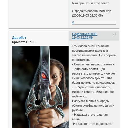
был принять и этот ответ
Отредактировано Мелькор
(2006-11-03 02:38:08)
0
Поделиться
2006-
21
Даэрбет
11-03 22:15:09
Крылатая Тень
Эти слова были
слишком
неожиданными даже для
такого мгновения. Но спорить
не хотелось.
- Сейчас мы не расстанемся
.. ещё есть время .. до
рассвета .. а потом .. - как же
ей не хотелось думать, что
будет потом, но приходилось
.. - Странствия, опасность,
жизнь и смерть. Видения, не
люблю их.
Назгулка в свою очередь
обняла эльфа за пояс двумя
руками.
- Надежда это страшная
вещь ..
"Но так хочется надеяться."