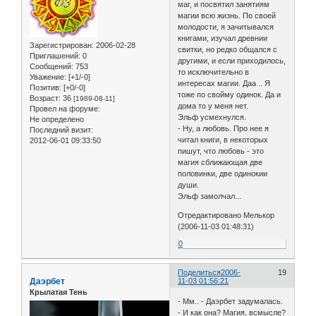
маг, и посвятил занятиям
магии всю жизнь. По своей
молодости, я зачитывался
книгами, изучал древнии
Зарегистрирован
: 2006-02-28
свитки, но редко общался с
Приглашений:
0
другими, и если приходилось,
Сообщений:
753
то исключительно в
Уважение:
[+1/-0]
интересах магии. Даа .. Я
Позитив:
[+0/-0]
тоже по свойму одинок. Да и
Возраст:
36
[1989-08-11]
дома то у меня нет.
Провел на форуме:
Эльф усмехнулся.
Не определено
- Ну, а любовь. Про нее я
Последний визит:
читал книги, в некоторых
2012-06-01 09:33:50
пишут, что любовь - это
магия сближающая две
половинки, две одинокии
души.
Эльф замолчал...
Отредактировано Мелькор
(2006-11-03 01:48:31)
0
Поделиться
2006-
19
Даэрбет
11-03 01:56:21
Крылатая Тень
- Мм.. - Даэрбет задумалась.
- И как она? Магия, всмысле?