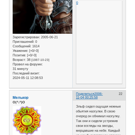
0
Зарегистрирован
: 2005-06-21
Приглашений:
0
Сообщений:
1614
Уважение:
[+0/-0]
Позитив:
[+0/-0]
Возраст:
38
[1987-10-23]
Провел на форуме:
31 минуту
Последний визит:
2024-05-11 12:08:53
Поделиться
2006-
22
Мелькор
11-04 00:25:58
O(^.^)O
Эльф сидел ощущая нежные
обьятия назгулки. В свою
очеред он обнимал назгулку.
Так они и сидели устремив
свои взгляды на звезды,
мерцавшие на небе. Каждый