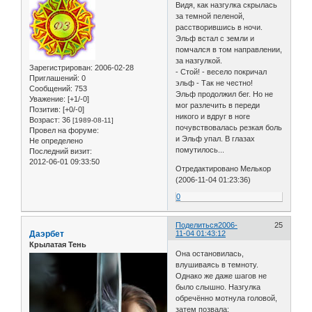
Видя, как назгулка скрылась
за темной пеленой,
расстворившись в ночи.
Эльф встал с земли и
помчался в том направлении,
за назгулкой.
Зарегистрирован
: 2006-02-28
- Стой! - весело покричал
Приглашений:
0
эльф - Так не честно!
Сообщений:
753
Эльф продолжил бег. Но не
Уважение:
[+1/-0]
мог разлечить в переди
Позитив:
[+0/-0]
никого и вдруг в ноге
Возраст:
36
[1989-08-11]
почувствовалась резкая боль
Провел на форуме:
и Эльф упал. В глазах
Не определено
помутилось...
Последний визит:
2012-06-01 09:33:50
Отредактировано Мелькор
(2006-11-04 01:23:36)
0
Поделиться
2006-
25
Даэрбет
11-04 01:43:12
Крылатая Тень
Она остановилась,
влушиваясь в темноту.
Однако же даже шагов не
было слышно. Назгулка
обречённо мотнула головой,
затем позвала: