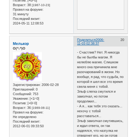
Позитив:
[+0/-0]
Возраст:
38
[1987-10-23]
Провел на форуме:
31 минуту
Последний визит:
2024-05-11 12:08:53
Поделиться
2006-
20
Мелькор
11-03 02:38:37
O(^.^)O
- Счастлив? Нет. Я никогда
бы не былбы магом. Я
нелюблю магию. Слишком
много она причинила мне
разочарований в жизни. Но
вообще, я рад, что судьба, по
которой я шел все это время
Зарегистрирован
: 2006-02-28
свела меня с тобой.
Приглашений:
0
Эльф слегка смутился и
Сообщений:
753
замолчал, но потом
Уважение:
[+1/-0]
продолжил...
Позитив:
[+0/-0]
- А я... как тебя это сказать...
Возраст:
36
[1989-08-11]
нехочу с тобой
Провел на форуме:
расставаться...
Не определено
Эльф замолчал смутившись,
Последний визит:
и ждал ответа, он так
2012-06-01 09:33:50
надеялся, что назгулка не
отвергнет его, но он готов