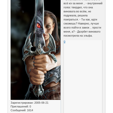
всё из-за меня .. - внутренний
голос твердил, что она
виновата во всём, не
подумала, решила
поиграться. - Ты как, идти
сможешь? Наверно, лучше
всего пойти в замок .. прости
меня, а? - Даэрбет виновато
посмотрела на эльфа.
0
Зарегистрирован
: 2005-06-21
Приглашений:
0
Сообщений:
1614