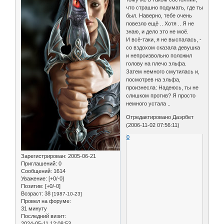
что страшно подумать, где ты
был. Наверно, тебе очень
повезло ещё .. Хотя .. Я не
знаю, и дело это не моё.
И всё-таки, я не выспалась, -
со вздохом сказала девушка
и непроизвольно положил
голову на плечо эльфа.
Затем немного смутилась и,
посмотрев на эльфа,
произнесла: Надеюсь, ты не
слишком против? Я просто
немного устала ..
Отредактировано Даэрбет
(2006-11-02 07:56:11)
0
Зарегистрирован
: 2005-06-21
Приглашений:
0
Сообщений:
1614
Уважение:
[+0/-0]
Позитив:
[+0/-0]
Возраст:
38
[1987-10-23]
Провел на форуме:
31 минуту
Последний визит:
2024-05-11 12:08:53