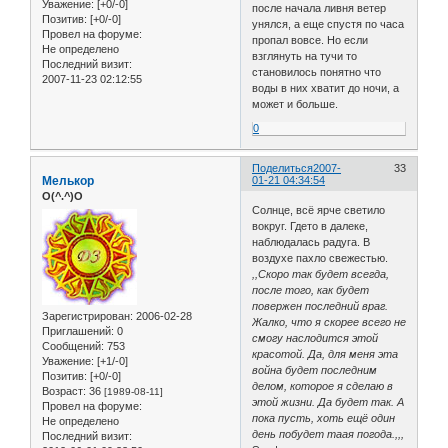
Уважение:
[+0/-0]
после начала ливня ветер
Позитив:
[+0/-0]
унялся, а еще спустя по часа
Провел на форуме:
пропал вовсе. Но если
Не определено
взглянуть на тучи то
Последний визит:
становилось понятно что
2007-11-23 02:12:55
воды в них хватит до ночи, а
может и больше.
0
Поделиться
2007-
33
Мелькор
01-21 04:34:54
O(^.^)O
Солнце, всё ярче светило
вокруг. Гдето в далеке,
наблюдалась радуга. В
воздухе пахло свежестью.
,,Скоро так будет всегда,
после того, как будет
повержен последний враг.
Зарегистрирован
: 2006-02-28
Жалко, что я скорее всего не
Приглашений:
0
смогу наслодится этой
Сообщений:
753
красотой. Да, для меня эта
Уважение:
[+1/-0]
война будет последним
Позитив:
[+0/-0]
делом, которое я сделаю в
Возраст:
36
[1989-08-11]
этой жизни. Да будет так. А
Провел на форуме:
пока пусть, хоть ещё один
Не определено
день побудет таая погода.,,,
Последний визит: