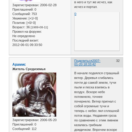
в него и тут же исчез, как
Зарегистрирован
: 2006-02-28
исчез и портал.
Приглашений:
0
Сообщений:
753
0
Уважение:
[+1/-0]
Позитив:
[+0/-0]
Возраст:
36
[1989-08-11]
Провел на форуме:
Не определено
Последний визит:
2012-06-01 09:33:50
Поделиться
2007-
32
Арамис
01-20 18:33:42
Житель Средиземья
В начале поднялся страшный
ветер. Деревья сгибались
почти до самой земли, тучи
пыли и песка взились в
воздух. Вскоре небо
потемнело, точнее
почернело. Ветер пригнал с
собой огромные тучи и
теперь с небес лил сплошной
поток воды. Недавняя гроза
Зарегистрирован
: 2006-05-20
по сравнению с этим ливнем
Приглашений:
0
казалась грибным
Сообщений:
112
дождичком. Впрочем вскоре