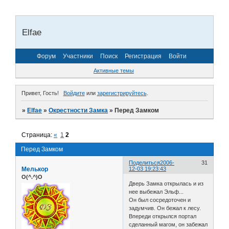
Elfae
Форум
Участники
Поиск
Регистрация
Войти
Активные темы
Привет, Гость!
Войдите
или
зарегистрируйтесь
.
»
Elfae
»
Окрестности Замка
»
Перед Замком
Страница:
«
1
2
Перед Замком
Поделиться
2006-
31
Мелькор
12-03 19:23:43
O(^.^)O
Дверь Замка открылась и из
нее выбежал Эльф...
Он был сосредоточен и
задумчив. Он бежал к лесу.
Впереди открылся портал
сделанный магом, он забежал