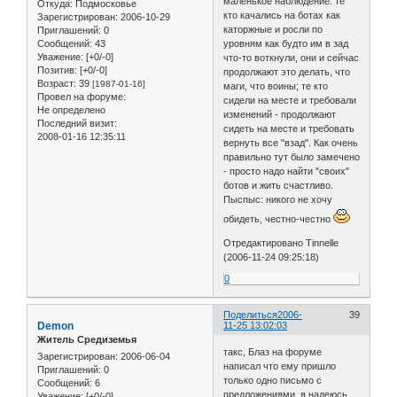
маленькое наблюдение: те
Откуда:
Подмосковье
кто качались на ботах как
Зарегистрирован
: 2006-10-29
каторжные и росли по
Приглашений:
0
Сообщений:
43
уровням как будто им в зад
Уважение:
[+0/-0]
что-то воткнули, они и сейчас
Позитив:
[+0/-0]
продолжают это делать, что
Возраст:
39
[1987-01-16]
маги, что воины; те кто
Провел на форуме:
сидели на месте и требовали
Не определено
изменений - продолжают
Последний визит:
сидеть на месте и требовать
2008-01-16 12:35:11
вернуть все "взад". Как очень
правильно тут было замечено
- просто надо найти "своих"
ботов и жить счастливо.
Пыспыс: никого не хочу
обидеть, честно-честно
Отредактировано Tinnelle
(2006-11-24 09:25:18)
0
Поделиться
2006-
39
Demon
11-25 13:02:03
Житель Средиземья
такс, Блаз на форуме
Зарегистрирован
: 2006-06-04
написал что ему пришло
Приглашений:
0
только одно письмо с
Сообщений:
6
предложениями, я надеюсь
Уважение:
[+0/-0]