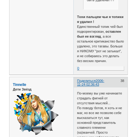
быть удалены???
Ткни пальцем чьи я топики
я удалил !
Единственный топик чей был
подкоректирован,
оставлен
был ее взгляд
, а все
остальное критиканство было
удалено, это тагавы. Больше
я НИКОМУ "рот не затыкал",
и не собираюсь это делать
без веских причин.
0
Поделиться
2006-
38
Tinnelle
11-24 02:36:43
Дети Звёзд
По-моему вы уже начинаете
страдать фигней от
отсутствия мыслей...
По поводу ботов, я хоть и не
маг, но все же позволю себе
высказаться тут, как
основной представитель
славного племени
(ка)манчей. Просто