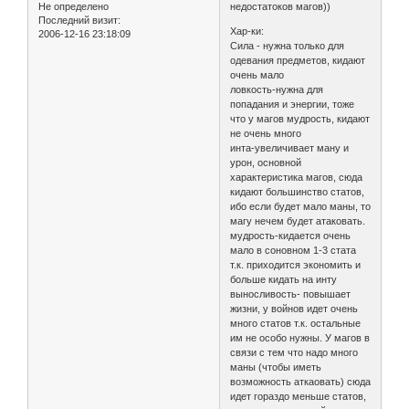
Не определено
недостатоков магов))
Последний визит:
Хар-ки:
2006-12-16 23:18:09
Сила - нужна только для
одевания предметов, кидают
очень мало
ловкость-нужна для
попадания и энергии, тоже
что у магов мудрость, кидают
не очень много
инта-увеличивает ману и
урон, основной
характеристика магов, сюда
кидают большинство статов,
ибо если будет мало маны, то
магу нечем будет атаковать.
мудрость-кидается очень
мало в соновном 1-3 стата
т.к. приходится экономить и
больше кидать на инту
выносливость- повышает
жизни, у войнов идет очень
много статов т.к. остальные
им не особо нужны. У магов в
связи с тем что надо много
маны (чтобы иметь
возможность аткаовать) сюда
идет гораздо меньше статов,