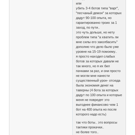
или
убить 3-4 ботов типа "варг",
"песчаный демон" за которых
дадут 90-100 опыта, но
гарантированно троих за 1
заход, по пути..
это чуть дольше, но нету
проблем типа "а хватить ли
мне силы его заколбасить"
дополню что дело было уже
уровне на 15-19 помоему..
я просто находил слабых
ботов за которых давали не
так много, но я их бил
пачками за раз, и они просто
не могли мне нанести
существенный урон- отсюда
была экономия денег на
таверны (4 бота за которых
дадут по 100 опыта и которые
меня не повредят это
выгоднее финансово чем 1
бот на 400 опыта но после
которого надо есть)
так что боты.. это вопросы
тактики прокачки..
не более того..