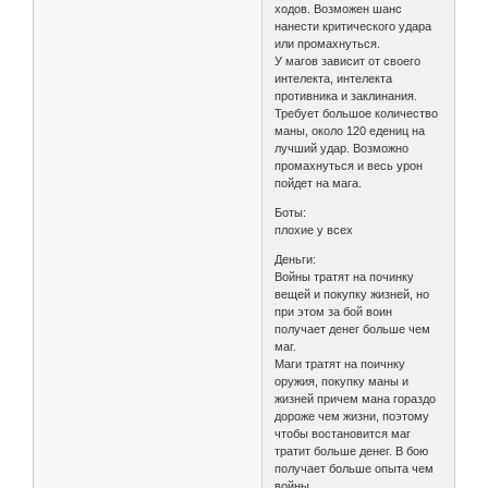
ходов. Возможен шанс
нанести критического удара
или промахнуться.
У магов зависит от своего
интелекта, интелекта
противника и заклинания.
Требует большое количество
маны, около 120 едениц на
лучший удар. Возможно
промахнуться и весь урон
пойдет на мага.
Боты:
плохие у всех
Деньги:
Войны тратят на починку
вещей и покупку жизней, но
при этом за бой воин
получает денег больше чем
маг.
Маги тратят на поичнку
оружия, покупку маны и
жизней причем мана гораздо
дороже чем жизни, поэтому
чтобы востановится маг
тратит больше денег. В бою
получает больше опыта чем
войны.