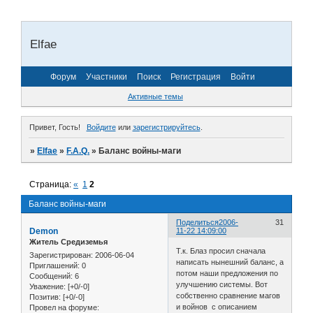
Elfae
Форум
Участники
Поиск
Регистрация
Войти
Активные темы
Привет, Гость!
Войдите
или
зарегистрируйтесь
.
»
Elfae
»
F.A.Q.
»
Баланс войны-маги
Страница:
«
1
2
Баланс войны-маги
Поделиться
2006-
31
Demon
11-22 14:09:00
Житель Средиземья
Т.к. Блаз просил сначала
Зарегистрирован
: 2006-06-04
написать нынешний баланс, а
Приглашений:
0
потом наши предложения по
Сообщений:
6
улучшению системы. Вот
Уважение:
[+0/-0]
собственно сравнение магов
Позитив:
[+0/-0]
и войнов с описанием
Провел на форуме: