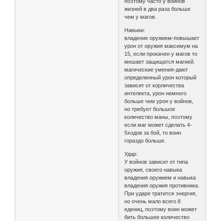
поэтому часто у войнов
жизней в два раза больше
чем у магов.
Навыки:
владение оружием-повышает
урон от оружия максимум на
15, если прокачен у магов то
мешает защищатся магией.
магические умения-дают
определенный урон который
зависит от корличества
интелекта, урон немного
больше чем урон у войнов,
но требует большое
количество маны, поэтому
если маг может сделать 4-
5ходов за бой, то воин
гораздо больше.
Удар:
У войнов зависит от типа
оружия, своего навыка
владения оружием и навыка
владения оружия противника.
При ударе тратится энергия,
но очень мало всего 8
едениц, поэтому воин может
бить большее количество