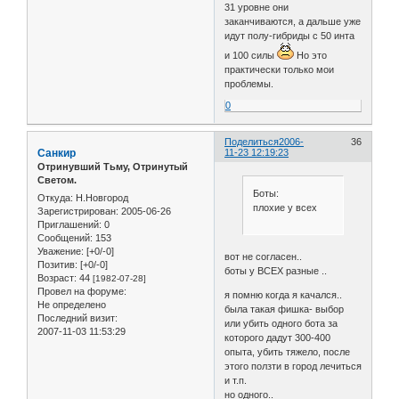
31 уровне они
заканчиваются, а дальше уже
идут полу-гибриды с 50 инта
и 100 силы
Но это
практически только мои
проблемы.
0
Поделиться
2006-
36
Санкир
11-23 12:19:23
Отринувший Тьму, Отринутый
Светом.
Боты:
Откуда:
Н.Новгород
плохие у всех
Зарегистрирован
: 2005-06-26
Приглашений:
0
Сообщений:
153
Уважение:
[+0/-0]
вот не согласен..
Позитив:
[+0/-0]
боты у ВСЕХ разные ..
Возраст:
44
[1982-07-28]
Провел на форуме:
я помню когда я качался..
Не определено
была такая фишка- выбор
Последний визит:
или убить одного бота за
2007-11-03 11:53:29
которого дадут 300-400
опыта, убить тяжело, после
этого ползти в город лечиться
и т.п.
но одного..