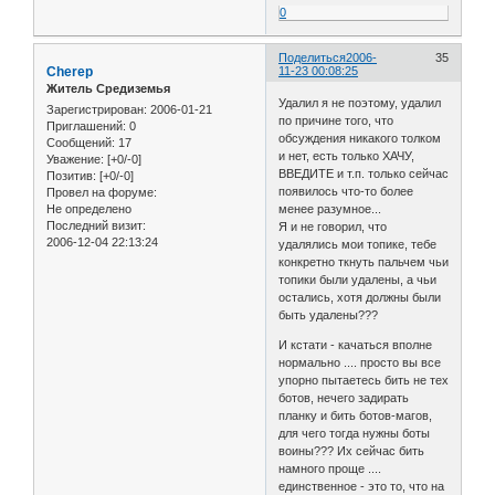
0
Поделиться
2006-
35
Cherep
11-23 00:08:25
Житель Средиземья
Удалил я не поэтому, удалил
Зарегистрирован
: 2006-01-21
по причине того, что
Приглашений:
0
обсуждения никакого толком
Сообщений:
17
и нет, есть только ХАЧУ,
Уважение:
[+0/-0]
ВВЕДИТЕ и т.п. только сейчас
Позитив:
[+0/-0]
появилось что-то более
Провел на форуме:
Не определено
менее разумное...
Последний визит:
Я и не говорил, что
2006-12-04 22:13:24
удалялись мои топике, тебе
конкретно ткнуть пальчем чьи
топики были удалены, а чьи
остались, хотя должны были
быть удалены???
И кстати - качаться вполне
нормально .... просто вы все
упорно пытаетесь бить не тех
ботов, нечего задирать
планку и бить ботов-магов,
для чего тогда нужны боты
воины??? Их сейчас бить
намного проще ....
единственное - это то, что на