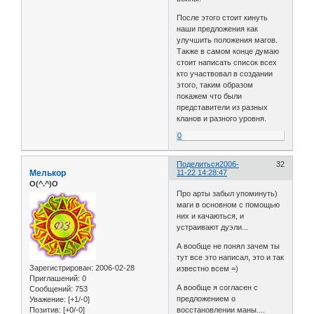
После этого стоит кинуть
наши предложения как
улучшить положения магов.
Также в самом конце думаю
стоит написать список всех
кто участвовал в создании
этого, таким образом
покажем что были
представители из разных
кланов и разного уровня.
0
Поделиться
2006-
32
Мелькор
11-22 14:28:47
O(^.^)O
Про арты забыл упоминуть)
маги в основном с помощью
них и качаються, и
устраивают дуэли...
А вообще не понял зачем ты
тут все это написал, это и так
Зарегистрирован
: 2006-02-28
известно всем =)
Приглашений:
0
А вообще я согласен с
Сообщений:
753
предложением о
Уважение:
[+1/-0]
Позитив:
[+0/-0]
восстановлении маны....