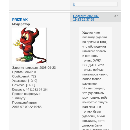
0
Поделиться
2006-
37
PRIZRAK
11-23 13:37:58
Модератор
Удалил я не
поэтому, удалил
по причине того,
что обсуждения
никакого толком
и нет, есть
только ХАЧУ,
ВВЕДИТЕ и т.п.
Зарегистрирован
: 2005-09-23
только сейчас
Приглашений:
0
появилось что-то
Сообщений:
729
более менее
Уважение:
[+0/-0]
разумное...
Позитив:
[+1/-0]
Я и не говорил,
Возраст:
44
[1982-07-26]
что удалялись
Провел на форуме:
мои топике, тебе
1 минуту
конкретно ткнуть
Последний визит:
2015-07-09 22:10:55
пальчем чьи
топики были
удалены, а чьи
остались, хотя
должны были