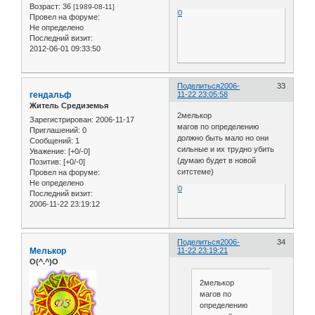
Возраст:
36
[1989-08-11]
0
Провел на форуме:
Не определено
Последний визит:
2012-06-01 09:33:50
Поделиться
2006-
33
гендальф
11-22 23:05:58
Житель Средиземья
2мелькор
Зарегистрирован
: 2006-11-17
магов по определению
Приглашений:
0
должно быть мало но они
Сообщений:
1
сильные и их трудно убить
Уважение:
[+0/-0]
(думаю будет в новой
Позитив:
[+0/-0]
ситстеме)
Провел на форуме:
Не определено
0
Последний визит:
2006-11-22 23:19:12
Поделиться
2006-
34
Мелькор
11-22 23:19:21
O(^.^)O
2мелькор
магов по
определению