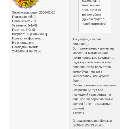
должно быть
мало но они
сильные и их
Зарегистрирован
: 2006-02-28
трудно убить
Приглашений:
0
(думаю будет в
Сообщений:
753
новой ситстеме)
Уважение:
[+1/-0]
Позитив:
[+0/-0]
Возраст:
36
[1989-08-11]
Провел на форуме:
Ты уверен, что они
Не определено
сильнее?))
Последний визит:
Вот прокачаються воины на
2012-06-01 09:33:50
мобах... А магам сейчас
почти нереально качаться...
Будут дофига воинов хай-
левелов, тогда посмотрим,
какво будет магам в
многокланах, или других
боях...
Сейчас сильнее маг или воин
нет разницы, тут все
последний удар решает, а
еще, кол-во раров на том и
другом ( это что касаеться
дуэлей)
+ криты
Отредактировано Мелькор
(2006-11-22 23:20:40)