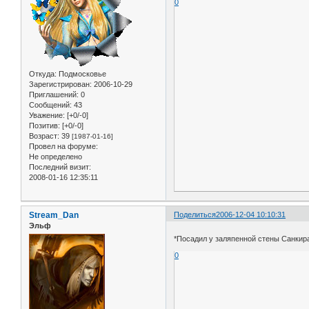
0
Откуда:
Подмосковье
Зарегистрирован
: 2006-10-29
Приглашений:
0
Сообщений:
43
Уважение:
[+0/-0]
Позитив:
[+0/-0]
Возраст:
39
[1987-01-16]
Провел на форуме:
Не определено
Последний визит:
2008-01-16 12:35:11
Stream_Dan
Поделиться
2006-12-04 10:10:31
Эльф
*Посадил у заляпенной стены Санкира
0