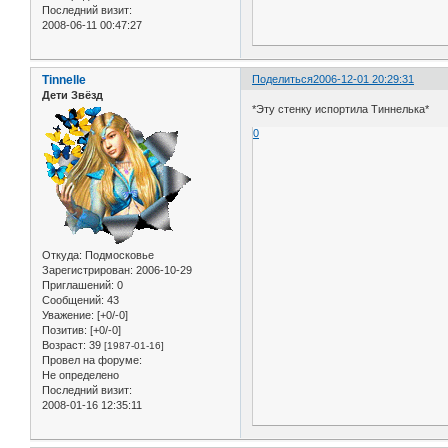
Последний визит:
2008-06-11 00:47:27
Tinnelle
Поделиться
2006-12-01 20:29:31
Дети Звёзд
*Эту стенку испортила Тиннелька*
0
Откуда:
Подмосковье
Зарегистрирован
: 2006-10-29
Приглашений:
0
Сообщений:
43
Уважение:
[+0/-0]
Позитив:
[+0/-0]
Возраст:
39
[1987-01-16]
Провел на форуме:
Не определено
Последний визит:
2008-01-16 12:35:11