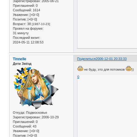
Зарегистрирован
: 2005-06-21
Приглашений:
0
Сообщений:
1614
Уважение:
[+0/-0]
Позитив:
[+0/-0]
Возраст:
38
[1987-10-23]
Провел на форуме:
31 минуту
Последний визит:
2024-05-11 12:08:53
Tinnelle
Поделиться
2006-12-01 20:33:33
Дети Звёзд
не буду, это для потомков
))
0
Откуда:
Подмосковье
Зарегистрирован
: 2006-10-29
Приглашений:
0
Сообщений:
43
Уважение:
[+0/-0]
Позитив:
[+0/-0]