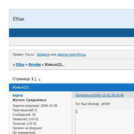
Elfae
Привет, Гость!
Войдите
или
зарегистрируйтесь
.
»
Elfae
»
Флейм
»
Живые(2)...
Страница:
1
2
»
Живые(2)...
Ingvar
Поделиться
2006-12-01 20:16:45
Житель Средиземья
Тут был Ингвар :ph34r:
Зарегистрирован
: 2006-11-06
Приглашений:
0
0
Сообщений:
16
Уважение:
[+0/-0]
Позитив:
[+0/-0]
Провел на форуме:
Не определено