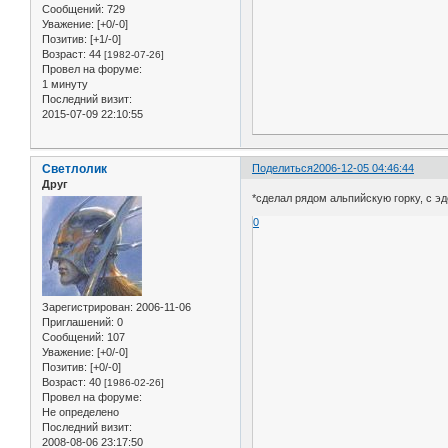
Сообщений:
729
Уважение:
[+0/-0]
Позитив:
[+1/-0]
Возраст:
44
[1982-07-26]
Провел на форуме:
1 минуту
Последний визит:
2015-07-09 22:10:55
Светлолик
Поделиться
2006-12-05 04:46:44
Друг
*сделал рядом альпийскую горку, с э
0
Зарегистрирован
: 2006-11-06
Приглашений:
0
Сообщений:
107
Уважение:
[+0/-0]
Позитив:
[+0/-0]
Возраст:
40
[1986-02-26]
Провел на форуме:
Не определено
Последний визит:
2008-08-06 23:17:50