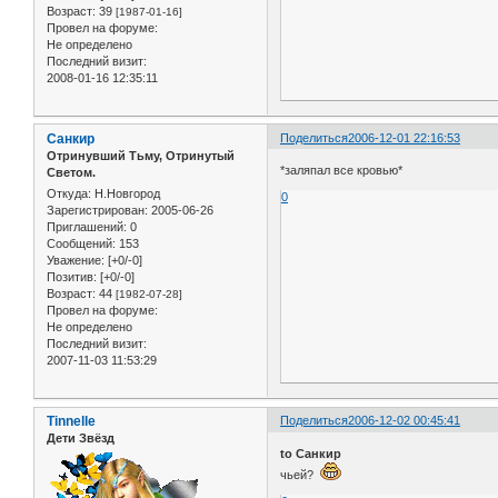
Возраст:
39
[1987-01-16]
Провел на форуме:
Не определено
Последний визит:
2008-01-16 12:35:11
Санкир
Поделиться
2006-12-01 22:16:53
Отринувший Тьму, Отринутый
*заляпал все кровью*
Светом.
Откуда:
Н.Новгород
0
Зарегистрирован
: 2005-06-26
Приглашений:
0
Сообщений:
153
Уважение:
[+0/-0]
Позитив:
[+0/-0]
Возраст:
44
[1982-07-28]
Провел на форуме:
Не определено
Последний визит:
2007-11-03 11:53:29
Tinnelle
Поделиться
2006-12-02 00:45:41
Дети Звёзд
to Санкир
чьей?