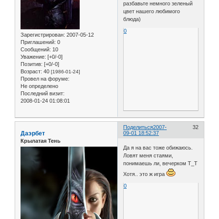
разбавьте немного зеленый
цвет нашего любимого
блюда)
0
Зарегистрирован
: 2007-05-12
Приглашений:
0
Сообщений:
10
Уважение:
[+0/-0]
Позитив:
[+0/-0]
Возраст:
40
[1986-01-24]
Провел на форуме:
Не определено
Последний визит:
2008-01-24 01:08:01
Поделиться
2007-
32
Даэрбет
09-01 18:52:37
Крылатая Тень
Да я на вас тоже обижаюсь.
Ловят меня стаями,
понимаешь ли, вечерком Т_Т
Хотя.. это ж игра
0