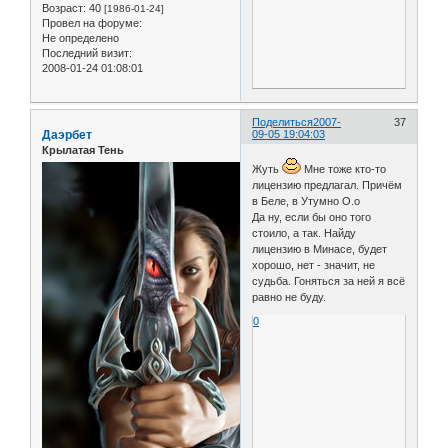
Возраст:
40
[1986-01-24]
Провел на форуме:
Не определено
Последний визит:
2008-01-24 01:08:01
Поделиться
2007-
37
Даэрбет
09-05 19:04:03
Крылатая Тень
Жуть
Мне тоже кто-то
лицензию предлагал. Причём
в Беле, в Утумно О.о
Да ну, если бы оно того
стоило, а так. Найду
лицензию в Минасе, будет
хорошо, нет - значит, не
судьба. Гоняться за ней я всё
равно не буду.
0