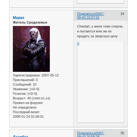
Поделиться
2007-
34
Марах
09-03 15:57:52
Житель Средиземья
Cheetah, у меня тоже сперли,
и пытаются мне же ее
продать за зверскую цену
0
Зарегистрирован
: 2007-05-12
Приглашений:
0
Сообщений:
10
Уважение:
[+0/-0]
Позитив:
[+0/-0]
Возраст:
40
[1986-01-24]
Провел на форуме:
Не определено
Последний визит:
2008-01-24 01:08:01
Поделиться
2007-
35
Даэрбет
09-03 20:58:28