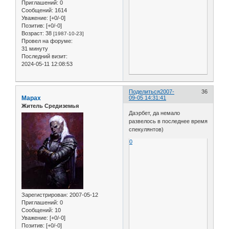
Приглашений:
0
Сообщений:
1614
Уважение:
[+0/-0]
Позитив:
[+0/-0]
Возраст:
38
[1987-10-23]
Провел на форуме:
31 минуту
Последний визит:
2024-05-11 12:08:53
Поделиться
2007-
36
Марах
09-05 14:31:41
Житель Средиземья
Даэрбет, да немало
развелось в последнее время
спекулянтов)
0
Зарегистрирован
: 2007-05-12
Приглашений:
0
Сообщений:
10
Уважение:
[+0/-0]
Позитив:
[+0/-0]