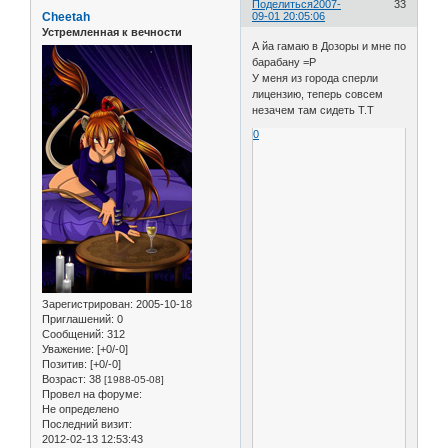
Поделиться
2007-
33
Cheetah
09-01 20:05:06
Устремленная к вечности
А йа гамаю в Дозоры и мне по
барабану =Р
У меня из города сперли
лицензию, теперь совсем
незачем там сидеть Т.Т
0
Зарегистрирован
: 2005-10-18
Приглашений:
0
Сообщений:
312
Уважение:
[+0/-0]
Позитив:
[+0/-0]
Возраст:
38
[1988-05-08]
Провел на форуме:
Не определено
Последний визит:
2012-02-13 12:53:43