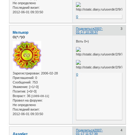
Не определено
Последний визит:
2012-06-01 09:33:50
0
Поделиться
2007-
3
Мелькор
01-17 10:39:37
O(^.^)O
Воть 0=)
Зарегистрирован
: 2006-02-28
0
Приглашений:
0
Сообщений:
753
Уважение:
[+1/-0]
Позитив:
[+0/-0]
Возраст:
36
[1989-08-11]
Провел на форуме:
Не определено
Последний визит:
2012-06-01 09:33:50
Поделиться
2007-
4
Даэрбет
01-17 11:57:39