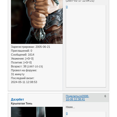
(2007-01-17 12:04:21)
0
Зарегистрирован
: 2005-06-21
Приглашений:
0
Сообщений:
1614
Уважение:
[+0/-0]
Позитив:
[+0/-0]
Возраст:
38
[1987-10-23]
Провел на форуме:
31 минуту
Последний визит:
2024-05-11 12:08:53
Поделиться
2008-
6
Даэрбет
10-06 12:38:41
Крылатая Тень
Няяя...
0