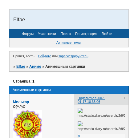
Elfae
Форум
Участники
Поиск
Регистрация
Войти
Активные темы
Привет, Гость!
Войдите
или
зарегистрируйтесь
.
»
Elfae
»
Аниме
»
Анимешныи картинки
Страница:
1
Анимешныи картинки
Поделиться
2007-
1
Мелькор
01-17 10:36:06
O(^.^)O
0