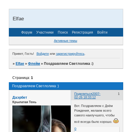
Elfae
Форум
Участники
Поиск
Регистрация
Войти
Активные темы
Привет, Гость!
Войдите
или
зарегистрируйтесь
.
»
Elfae
»
Флейм
»
Поздравляем Светлолика :)
Страница:
1
Поздравляем Светлолика :)
Поделиться
2007-
1
Даэрбет
02-26 18:33:12
Крылатая Тень
Вот. Поздравляем с Днём
Рождения, желаем всего
самого наилучшего, чтобы
всё всегда было хорошо.
0