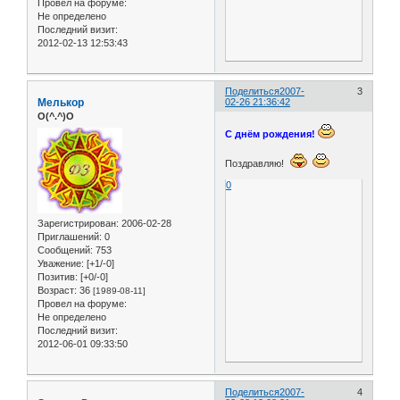
Провел на форуме:
Не определено
Последний визит:
2012-02-13 12:53:43
Поделиться
2007-
3
Мелькор
02-26 21:36:42
O(^.^)O
С днём рождения!
Поздравляю!
0
Зарегистрирован
: 2006-02-28
Приглашений:
0
Сообщений:
753
Уважение:
[+1/-0]
Позитив:
[+0/-0]
Возраст:
36
[1989-08-11]
Провел на форуме:
Не определено
Последний визит:
2012-06-01 09:33:50
Поделиться
2007-
4