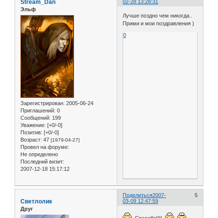
Stream_Dan
02-28 13:28:31
Эльф
Лучше поздно чем никогда..
Прими и мои поздравления )
0
Зарегистрирован
: 2005-06-24
Приглашений:
0
Сообщений:
199
Уважение:
[+0/-0]
Позитив:
[+0/-0]
Возраст:
47
[1979-04-27]
Провел на форуме:
Не определено
Последний визит:
2007-12-18 15:17:12
Поделиться
2007-
5
Светлолик
03-09 12:47:59
Друг