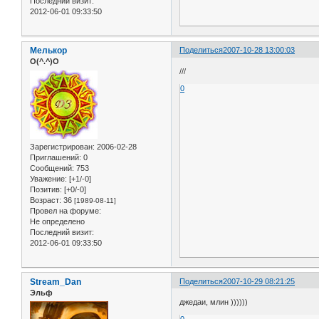
Последний визит:
2012-06-01 09:33:50
Мелькор
Поделиться
2007-10-28 13:00:03
O(^.^)O
///
0
Зарегистрирован
: 2006-02-28
Приглашений:
0
Сообщений:
753
Уважение:
[+1/-0]
Позитив:
[+0/-0]
Возраст:
36
[1989-08-11]
Провел на форуме:
Не определено
Последний визит:
2012-06-01 09:33:50
Stream_Dan
Поделиться
2007-10-29 08:21:25
Эльф
джедаи, млин ))))))