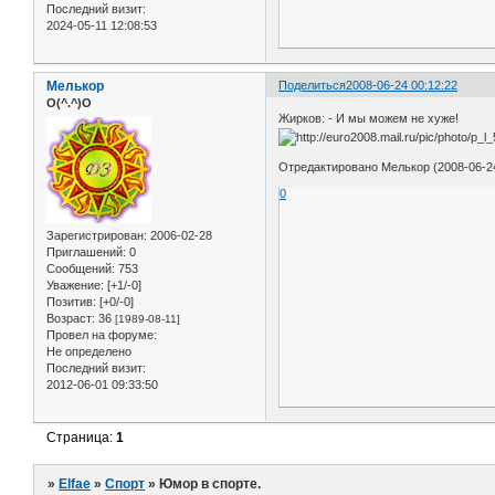
Последний визит:
2024-05-11 12:08:53
Мелькор
Поделиться
2008-06-24 00:12:22
O(^.^)O
Жирков: - И мы можем не хуже!
Отредактировано Мелькор (2008-06-24
0
Зарегистрирован
: 2006-02-28
Приглашений:
0
Сообщений:
753
Уважение:
[+1/-0]
Позитив:
[+0/-0]
Возраст:
36
[1989-08-11]
Провел на форуме:
Не определено
Последний визит:
2012-06-01 09:33:50
Страница:
1
»
Elfae
»
Спорт
»
Юмор в спорте.