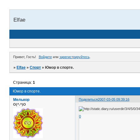
Elfae
Привет, Гость!
Войдите
или
зарегистрируйтесь
.
»
Elfae
»
Спорт
»
Юмор в спорте.
Страница:
1
Юмор в спорте.
Мелькор
Поделиться
2007-03-05 09:39:16
O(^.^)O
0