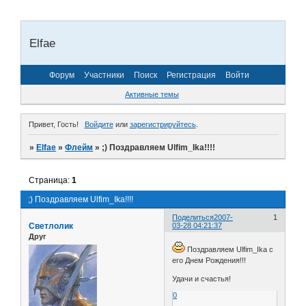
Elfae
Форум
Участники
Поиск
Регистрация
Войти
Активные темы
Привет, Гость!
Войдите
или
зарегистрируйтесь
.
»
Elfae
»
Флейм
»
;) Поздравляем Ulfim_Ika!!!!
Страница:
1
;) Поздравляем Ulfim_Ika!!!!
Поделиться
2007-
1
Светлолик
03-28 04:21:37
Друг
Поздравляем Ulfim_Ika c
его Днем Рождения!!!
Удачи и счастья!
0