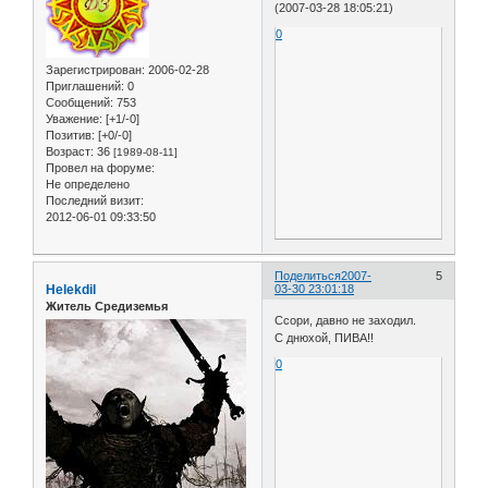
(2007-03-28 18:05:21)
0
Зарегистрирован
: 2006-02-28
Приглашений:
0
Сообщений:
753
Уважение:
[+1/-0]
Позитив:
[+0/-0]
Возраст:
36
[1989-08-11]
Провел на форуме:
Не определено
Последний визит:
2012-06-01 09:33:50
Поделиться
2007-
5
Helekdil
03-30 23:01:18
Житель Средиземья
Ссори, давно не заходил.
С днюхой, ПИВА!!
0