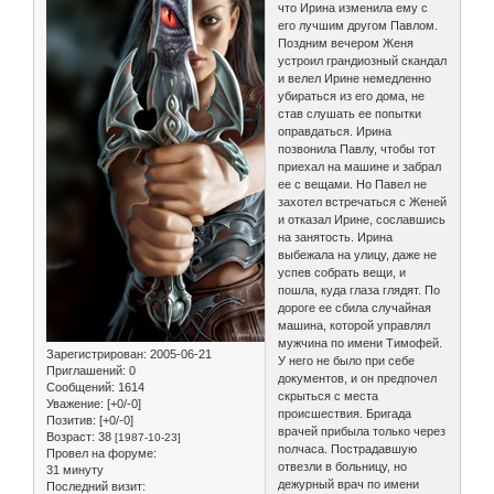
что Ирина изменила ему с
его лучшим другом Павлом.
Поздним вечером Женя
устроил грандиозный скандал
и велел Ирине немедленно
убираться из его дома, не
став слушать ее попытки
оправдаться. Ирина
позвонила Павлу, чтобы тот
приехал на машине и забрал
ее с вещами. Но Павел не
захотел встречаться с Женей
и отказал Ирине, сославшись
на занятость. Ирина
выбежала на улицу, даже не
успев собрать вещи, и
пошла, куда глаза глядят. По
дороге ее сбила случайная
машина, которой управлял
мужчина по имени Тимофей.
Зарегистрирован
: 2005-06-21
У него не было при себе
Приглашений:
0
документов, и он предпочел
Сообщений:
1614
скрыться с места
Уважение:
[+0/-0]
происшествия. Бригада
Позитив:
[+0/-0]
врачей прибыла только через
Возраст:
38
[1987-10-23]
полчаса. Пострадавшую
Провел на форуме:
отвезли в больницу, но
31 минуту
дежурный врач по имени
Последний визит: