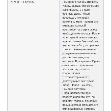
Роман не стал осматривать
2024-05-11 12:08:53
Ирину, сказав, что его смена
закончилась, а у него
срочные дела. Роман
пообещал, что через
несколько минут придет его
сменщик, который
произведет осмотр и окажет
необходимую помощь. Роман
ушел домой, а его сменщик,
врач по имени Анатолий, не
вышел на работу по причине
того, что накануне отмечал
рождение племянника и не
рассчитал свою дозу
алкоголя. В результате Ирина
скончалась в приемном
покое от внутреннего
кровотечения.
В этой истории шесть
действующих лиц: Ирина,
Женя, Павел, Тимофей,
Роман и Анатолий.
Проанализируйте весь
рассказ и решите, кто, по
вашему, главный виновник
происшествия. Впишите его
имя под первым номером.