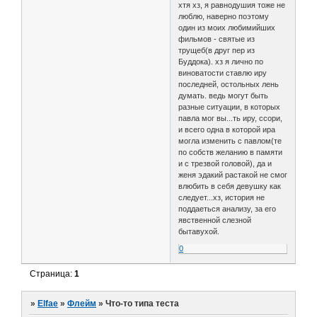
хтя хз, я равнодушия тоже не
люблю, наверно поэтому
один из моих любимийших
фильмов - святые из
трущеб(в друг пер из
Буддока). хз я лично по
виноватости ставлю иру
последней, остольных лень
думать. ведь могут быть
разные ситуации, в которых
павла мог вы...ть иру, ссори,
и всего одна в которой ира
могла изменить с павлом(те
по собств желанию в памяти
и с трезвой головой), да и
женя эдакий растакой не смог
влюбить в себя девушку как
следует...хз, история не
поддаеться анализу, за его
явственной слезной
бытавухой.
0
Страница:
1
»
Elfae
»
Флейм
»
Что-то типа теста