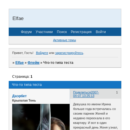
Elfae
Форум
Участники
Поиск
Регистрация
Войти
Активные темы
Привет, Гость!
Войдите
или
зарегистрируйтесь
.
»
Elfae
»
Флейм
»
Что-то типа теста
Страница:
1
Что-то типа теста
Поделиться
2007-
1
Даэрбет
04-07 13:25:13
Крылатая Тень
Девушка по имени Ирина
больше года встречалась со
своим парнем Женей и
недавно переехала в его
квартиру. И вот в один
прекрасный день Женя узнал,