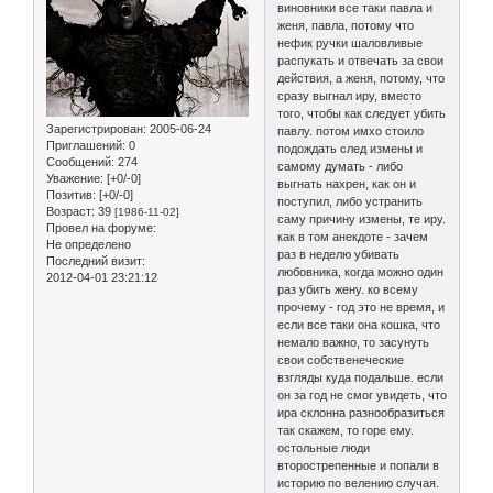
виновники все таки павла и
женя, павла, потому что
нефик ручки шаловливые
распукать и отвечать за свои
действия, а женя, потому, что
сразу выгнал иру, вместо
того, чтобы как следует убить
Зарегистрирован
: 2005-06-24
павлу. потом имхо стоило
Приглашений:
0
подождать след измены и
Сообщений:
274
самому думать - либо
Уважение:
[+0/-0]
выгнать нахрен, как он и
Позитив:
[+0/-0]
поступил, либо устранить
Возраст:
39
[1986-11-02]
саму причину измены, те иру.
Провел на форуме:
как в том анекдоте - зачем
Не определено
раз в неделю убивать
Последний визит:
любовника, когда можно один
2012-04-01 23:21:12
раз убить жену. ко всему
прочему - год это не время, и
если все таки она кошка, что
немало важно, то засунуть
свои собственеческие
взгляды куда подальше. если
он за год не смог увидеть, что
ира склонна разнообразиться
так скажем, то горе ему.
остольные люди
вторострепенные и попали в
историю по велению случая.