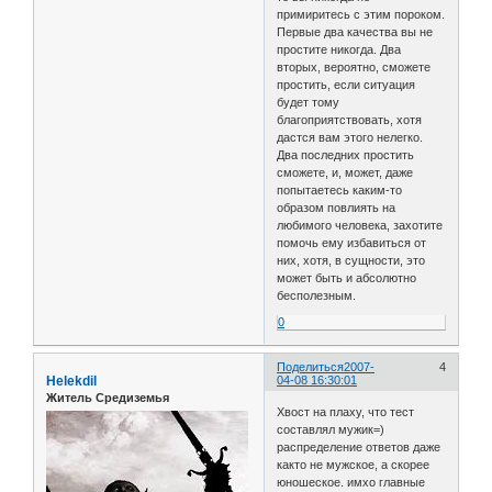
примиритесь с этим пороком.
Первые два качества вы не
простите никогда. Два
вторых, вероятно, сможете
простить, если ситуация
будет тому
благоприятствовать, хотя
дастся вам этого нелегко.
Два последних простить
сможете, и, может, даже
попытаетесь каким-то
образом повлиять на
любимого человека, захотите
помочь ему избавиться от
них, хотя, в сущности, это
может быть и абсолютно
бесполезным.
0
Поделиться
2007-
4
Helekdil
04-08 16:30:01
Житель Средиземья
Хвост на плаху, что тест
составлял мужик=)
распределение ответов даже
както не мужское, а скорее
юношеское. имхо главные