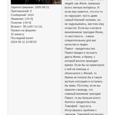
людей, как Женя, превыше
Зарегистрирован
: 2005-06-21
всего личные интересы. И
Приглашений:
0
если ему кажется, что кто-то
Сообщений:
1614
их нарушает, пусть даже
Уважение:
[+0/-0]
самый близкий человек, он,
Позитив:
[+0/-0]
не задумываясь, жестоко ему
Возраст:
38
[1987-10-23]
отомстит. Если вы считаете
Провел на форуме:
виниовником трагедии Женю,
31 минуту
то жестокость - самое
Последний визит:
отвратительное для вас
2024-05-11 12:08:53
качество в людях.
Павел - предательство.
Павел предал и лучшего
друга Женю, и Ирину, с
которой весело проводил
время. Если бы он примчался
к ней на помощь и
объяснился с Женей, то
Ирина не попала бы в такую
жуткую ситуацию и осталась
бы жива. Поэтому, если вы
пришли к выводу, что
главный виновник трагедии
Павел, то вы больше всего
боитесь предательства.
Тимофей - трусость.
Испугавшись проблем с
законом, Тимофей поспешил