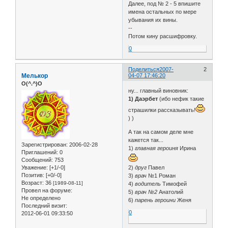
Далее, под № 2 - 5 впишите
имена остальных по мере
убывания их вины.
--
Потом кину расшифровку.
0
Поделиться
2007-
2
Мелькор
04-07 17:46:20
O(^.^)O
ну... главный виновник:
1) Даэрбет
(ибо нефик такие
страшилки рассказывать!
) )
А так на самом деле мне
кажется так...
Зарегистрирован
: 2006-02-28
1)
главная героиня
Ирина
Приглашений:
0
Сообщений:
753
Уважение:
[+1/-0]
2)
друг
Павел
Позитив:
[+0/-0]
3)
врач
№1 Роман
Возраст:
36
[1989-08-11]
4)
водитель
Тимофей
Провел на форуме:
5)
врач №2
Анатолий
Не определено
6)
парень героини
Женя
Последний визит:
0
2012-06-01 09:33:50