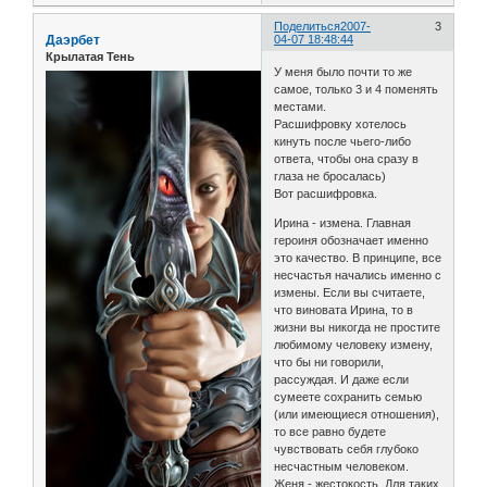
Поделиться
2007-
3
Даэрбет
04-07 18:48:44
Крылатая Тень
У меня было почти то же
самое, только 3 и 4 поменять
местами.
Расшифровку хотелось
кинуть после чьего-либо
ответа, чтобы она сразу в
глаза не бросалась)
Вот расшифровка.
Ирина - измена. Главная
героиня обозначает именно
это качество. В принципе, все
несчастья начались именно с
измены. Если вы считаете,
что виновата Ирина, то в
жизни вы никогда не простите
любимому человеку измену,
что бы ни говорили,
рассуждая. И даже если
сумеете сохранить семью
(или имеющиеся отношения),
то все равно будете
чувствовать себя глубоко
несчастным человеком.
Женя - жестокость. Для таких