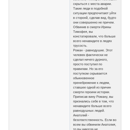
скрыться с места аварии.
Такие люди в подобной
ситуации предпочитают уйти
в сторонй, сделав вид, будто
они совершенно не причем.
Обвинив в смерти Ирины
Тимофея, вы
констатировали, что больше
всего ненавидите в людях
трусость.
Роман - равнодушие. Этот
человек фактически не
сделал ничего дурного,
просто поступил по
правилам. Но за его
поступком скрывается
обыкновенное
пренебрежение к людям,
ставшее одной из причин
смерти героини истории.
Приписав вину Роману, вы
признались себе в том, что
ненавидите больше всего
равнодушных людей.
Анатолий -
безответственность. Если во
всем вы обвинили Анатолия,
то вы никогда не