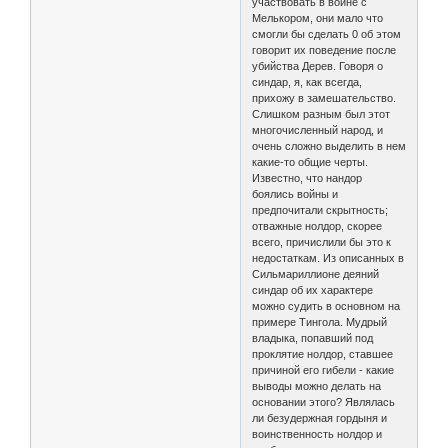
участвовать в войне с
Мелькором, они мало что
смогли бы сделать 0 об этом
говорит их поведение после
убийства Дерев. Говоря о
синдар, я, как всегда,
прихожу в замешательство.
Слишком разным был этот
многочисленный народ, и
очень сложно выделить в нем
какие-то общие черты.
Известно, что нандор
боялись войны и
предпочитали скрытность;
отважные нолдор, скорее
всего, причислили бы это к
недостаткам. Из описанных в
Сильмариллионе деяний
синдар об их характере
можно судить в основном на
примере Тингола. Мудрый
владыка, попавший под
проклятие нолдор, ставшее
причиной его гибели - какие
выводы можно делать на
основании этого? Являлась
ли безудержная гордыня и
воинственность нолдор и