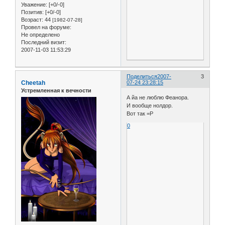
Уважение:
[+0/-0]
Позитив:
[+0/-0]
Возраст:
44
[1982-07-28]
Провел на форуме:
Не определено
Последний визит:
2007-11-03 11:53:29
Поделиться
2007-
3
Cheetah
07-24 23:28:15
Устремленная к вечности
А йа не люблю Феанора.
И вообще нолдор.
Вот так =Р
0