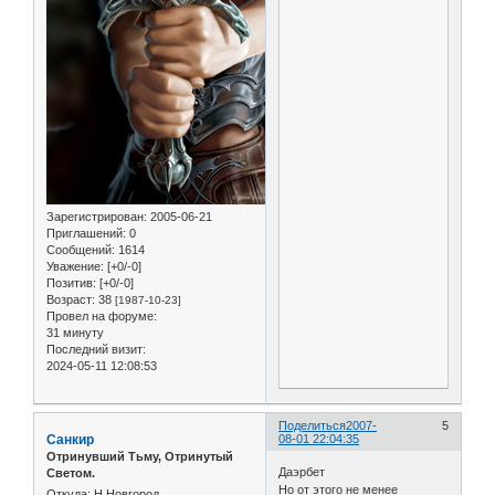
Зарегистрирован
: 2005-06-21
Приглашений:
0
Сообщений:
1614
Уважение:
[+0/-0]
Позитив:
[+0/-0]
Возраст:
38
[1987-10-23]
Провел на форуме:
31 минуту
Последний визит:
2024-05-11 12:08:53
Поделиться
2007-
5
Санкир
08-01 22:04:35
Отринувший Тьму, Отринутый
Даэрбет
Светом.
Но от этого не менее
Откуда:
Н.Новгород