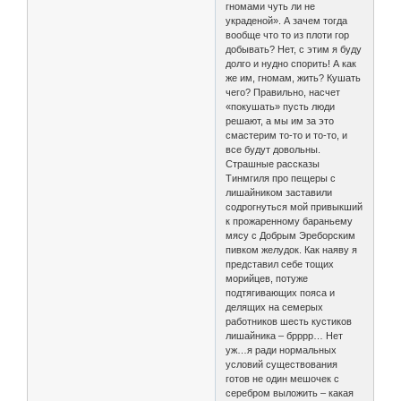
гномами чуть ли не
украденой». А зачем тогда
вообще что то из плоти гор
добывать? Нет, с этим я буду
долго и нудно спорить! А как
же им, гномам, жить? Кушать
чего? Правильно, насчет
«покушать» пусть люди
решают, а мы им за это
смастерим то-то и то-то, и
все будут довольны.
Страшные рассказы
Тинмгиля про пещеры с
лишайником заставили
содрогнуться мой привыкший
к прожаренному бараньему
мясу с Добрым Эреборским
пивком желудок. Как наяву я
представил себе тощих
морийцев, потуже
подтягивающих пояса и
делящих на семерых
работников шесть кустиков
лишайника – брррр… Нет
уж…я ради нормальных
условий существования
готов не один мешочек с
серебром выложить – какая