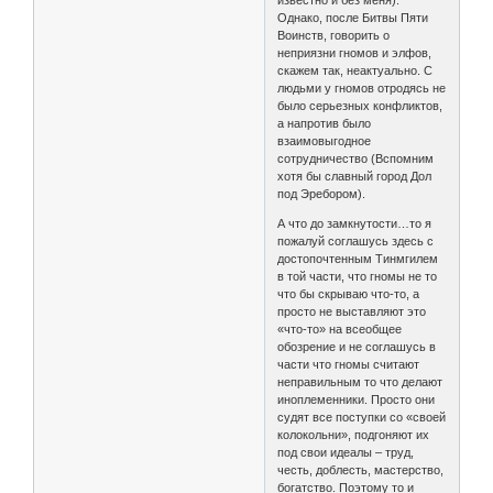
известно и без меня).
Однако, после Битвы Пяти
Воинств, говорить о
неприязни гномов и элфов,
скажем так, неактуально. С
людьми у гномов отродясь не
было серьезных конфликтов,
а напротив было
взаимовыгодное
сотрудничество (Вспомним
хотя бы славный город Дол
под Эребором).
А что до замкнутости…то я
пожалуй соглашусь здесь с
достопочтенным Тинмгилем
в той части, что гномы не то
что бы скрываю что-то, а
просто не выставляют это
«что-то» на всеобщее
обозрение и не соглашусь в
части что гномы считают
неправильным то что делают
иноплеменники. Просто они
судят все поступки со «своей
колокольни», подгоняют их
под свои идеалы – труд,
честь, доблесть, мастерство,
богатство. Поэтому то и