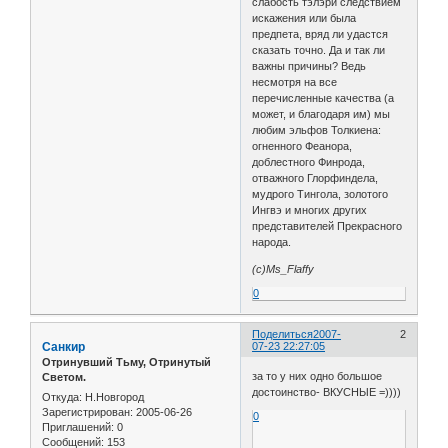
слабость тэлэри следствием
искажения или была
предпета, вряд ли удастся
сказать точно. Да и так ли
важны причины? Ведь
несмотря на все
перечисленные качества (а
может, и благодаря им) мы
любим эльфов Толкиена:
огненного Феанора,
доблестного Финрода,
отважного Глорфиндела,
мудрого Тингола, золотого
Ингвэ и многих других
представителей Прекрасного
народа.
(с)Ms_Flaffy
0
Поделиться
2007-
2
Санкир
07-23 22:27:05
Отринувший Тьму, Отринутый
за то у них одно большое
Светом.
достоинство- ВКУСНЫЕ =))))
Откуда:
Н.Новгород
Зарегистрирован
: 2005-06-26
0
Приглашений:
0
Сообщений:
153