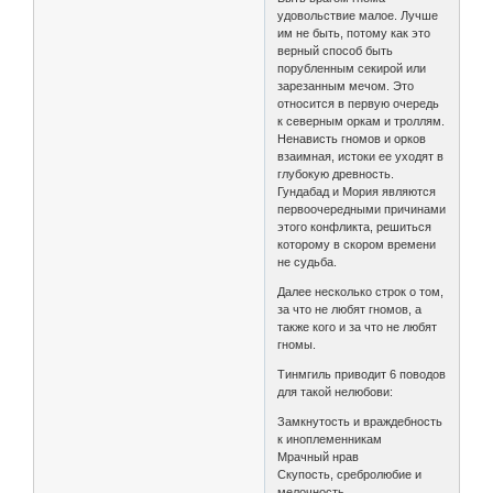
удовольствие малое. Лучше
им не быть, потому как это
верный способ быть
порубленным секирой или
зарезанным мечом. Это
относится в первую очередь
к северным оркам и троллям.
Ненависть гномов и орков
взаимная, истоки ее уходят в
глубокую древность.
Гундабад и Мория являются
первоочередными причинами
этого конфликта, решиться
которому в скором времени
не судьба.
Далее несколько строк о том,
за что не любят гномов, а
также кого и за что не любят
гномы.
Тинмгиль приводит 6 поводов
для такой нелюбови:
Замкнутость и враждебность
к иноплеменникам
Мрачный нрав
Скупость, сребролюбие и
мелочность