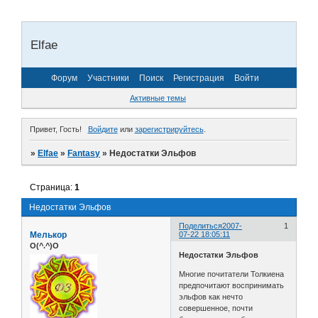
Elfae
Форум
Участники
Поиск
Регистрация
Войти
Активные темы
Привет, Гость!
Войдите
или
зарегистрируйтесь
.
»
Elfae
»
Fantasy
»
Недостатки Эльфов
Страница:
1
Недостатки Эльфов
Поделиться
2007-
1
Мелькор
07-22 18:05:11
O(^.^)O
Недостатки Эльфов
Многие почитатели Толкиена
предпочитают воспринимать
эльфов как нечто
совершенное, почти