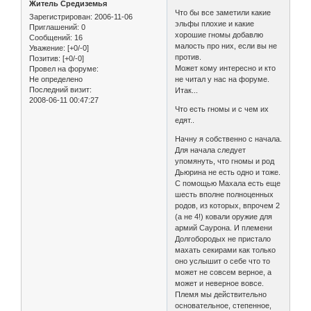
Житель Средиземья
Что бы все заметили какие
Зарегистрирован
: 2006-11-06
эльфы плохие и какие
Приглашений:
0
хорошие гномы добавлю
Сообщений:
16
малость про них, если вы не
Уважение:
[+0/-0]
против.
Позитив:
[+0/-0]
Может кому интересно и кто
Провел на форуме:
Не определено
не читал у нас на форуме.
Последний визит:
Итак...
2008-06-11 00:47:27
Что есть гномы и с чем их
едят..
Начну я собственно с начала.
Для начала следует
упомянуть, что гномы и род
Дьюрина не есть одно и тоже.
С помощью Махала есть еще
шесть вполне полноценных
родов, из которых, впрочем 2
(а не 4!) ковали оружие для
армий Саурона. И племени
Долгобородых не пристало
махать секирами как только
оно услышит о себе что то
может не совсем верное, а
может и неверное вовсе.
Племя мы действительно
основательное, степенное,