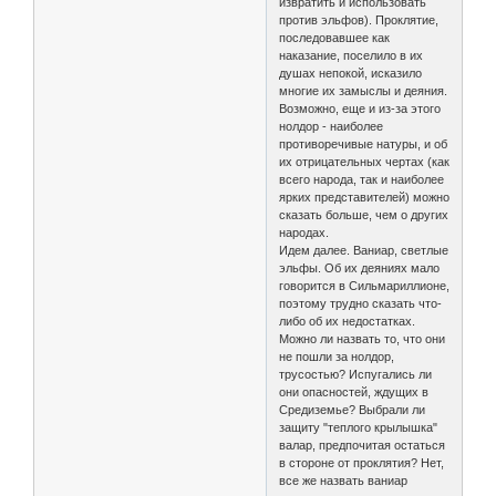
извратить и использовать
против эльфов). Проклятие,
последовавшее как
наказание, поселило в их
душах непокой, исказило
многие их замыслы и деяния.
Возможно, еще и из-за этого
нолдор - наиболее
противоречивые натуры, и об
их отрицательных чертах (как
всего народа, так и наиболее
ярких представителей) можно
сказать больше, чем о других
народах.
Идем далее. Ваниар, светлые
эльфы. Об их деяниях мало
говорится в Сильмариллионе,
поэтому трудно сказать что-
либо об их недостатках.
Можно ли назвать то, что они
не пошли за нолдор,
трусостью? Испугались ли
они опасностей, ждущих в
Средиземье? Выбрали ли
защиту "теплого крылышка"
валар, предпочитая остаться
в стороне от проклятия? Нет,
все же назвать ваниар