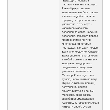
Переходя от общего к
частному, начнем с нолдор.
Рука об руку с такими
качествами, как бесстрашие
и воинская доблесть, шли
гордыня, нетерпеливость и
упрямство, а эти черты
характера мало кого
доводили до добра. Гордыня,
бесспорно, занимает первое
место в списке причин
многих бед, от которых
пострадали как сами нолдор,
так и многие другие. Следует
также упомянуть готовность
в любой момент схватиться
за оружие: нолдор легко
поддавались гневу, чем
умело воспользовался
Мелькор. О последствиях,
думаю, напоминать не надо.
Одной из главных причин,
побудивших нолдор
прислушиваться к речам
Мелькора, была жажда
знаний (весьма полезное
качество, которое Мелькор, в
хитрости своей, сумел