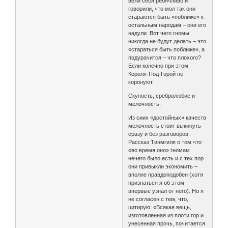
вели себя ребячливо и
говорили, что мол так они
стараются быть «поближе» к
остальным народам – они его
надули. Вот чего гномы
никогда не будут делать – это
«стараться быть поближе», а
подурачится – что плохого?
Если конечно при этом
Короля-Под-Горой не
коронуют.
Скупость, сребролюбие и
мелочность.
Из сиих «достойных» качеств
мелочность стоит выкинуть
сразу и без разговоров.
Рассказ Тинмгиля о том что
«во время оно» гномам
нечего было есть и с тех пор
они привыкли экономить –
вполне правдоподобен (хотя
признаться я об этом
впервые узнал от него). Но я
не согласен с тем, что,
цитирую: «Всякая вещь,
изготовленная из плоти гор и
унесенная прочь, почитается