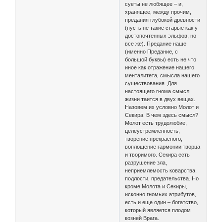
суеты не любящее – и,
хранящее, между прочим,
предания глубокой древности
(пусть не такие старые как у
достопочтенных эльфов, но
все же). Предание наше
(именно Предание, с
большой буквы) есть не что
иное как отражение нашего
менталитета, смысла нашего
существования. Для
настоящего гнома смысл
жизни таится в двух вещах.
Назовем их условно Молот и
Секира. В чем здесь смысл?
Молот есть трудолюбие,
целеустремленность,
творение прекрасного,
воплощение гармонии творца
и творимого. Секира есть
разрушение зла,
неприемлемость коварства,
подлости, предательства. Но
кроме Молота и Секиры,
исконно гномьих атрибутов,
есть и еще один – богатство,
который является плодом
козней Врага.