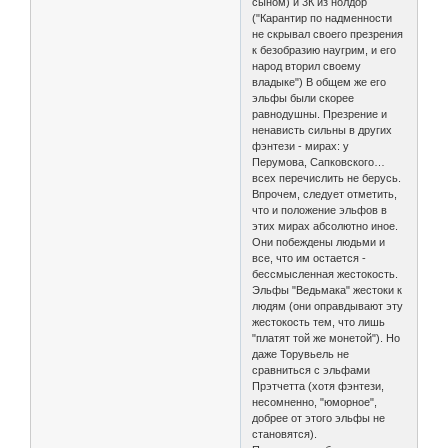
сыном) и 3К из нолдор
("Карантир по надменности
не скрывал своего презрения
к безобразию наугрим, и его
народ вторил своему
владыке") В общем же его
эльфы были скорее
равнодушны. Презрение и
ненависть сильны в других
фэнтези - мирах: у
Перумова, Сапковского…
всех перечислить не берусь.
Впрочем, следует отметить,
что и положение эльфов в
этих мирах абсолютно иное.
Они побеждены людьми и
все, что им остается -
бессмысленная жестокость.
Эльфы "Ведьмака" жестоки к
людям (они оправдывают эту
жестокость тем, что лишь
"платят той же монетой"). Но
даже Торувьель не
сравниться с эльфами
Прэтчетта (хотя фэнтези,
несомненно, "юморное",
добрее от этого эльфы не
становятся).