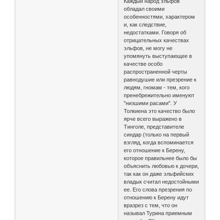
Каждый народ эльфов
обладал своими
особенностями, характером
и, как следствие,
недостатками. Говоря об
отрицательных качествах
эльфов, не могу не
упомянуть выступающее в
качестве особо
распространенной черты
равнодушие или презрение к
людям, гномам - тем, кого
пренебрежительно именуют
"низшими расами". У
Толкиена это качество было
ярче всего выражено в
Тинголе, представителе
синдар (только на первый
взгляд, когда вспоминается
его отношение к Берену,
которое правильнее было бы
объяснить любовью к дочери,
так как он даже эльфийских
владык считал недостойными
ее. Его слова презрения по
отношению к Берену идут
вразрез с тем, что он
называл Турина приемным