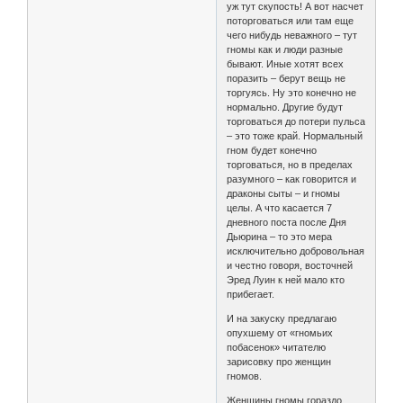
уж тут скупость! А вот насчет
поторговаться или там еще
чего нибудь неважного – тут
гномы как и люди разные
бывают. Иные хотят всех
поразить – берут вещь не
торгуясь. Ну это конечно не
нормально. Другие будут
торговаться до потери пульса
– это тоже край. Нормальный
гном будет конечно
торговаться, но в пределах
разумного – как говорится и
драконы сыты – и гномы
целы. А что касается 7
дневного поста после Дня
Дьюрина – то это мера
исключительно добровольная
и честно говоря, восточней
Эред Луин к ней мало кто
прибегает.
И на закуску предлагаю
опухшему от «гномьих
побасенок» читателю
зарисовку про женщин
гномов.
Женщины гномы гораздо