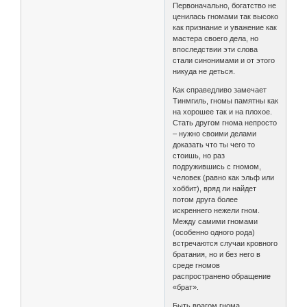
Первоначально, богатство не
ценилась гномами так высоко
как признание и уважение как
мастера своего дела, но
впоследствии эти слова
стали синонимами и от этого
никуда не деться.
Как справедливо замечает
Тинмгиль, гномы памятны как
на хорошее так и на плохое.
Стать другом гнома непросто
– нужно своими делами
доказать что ты чего то
стоишь, но раз
подружившись с гномом,
человек (равно как эльф или
хоббит), вряд ли найдет
потом друга более
искреннего нежели гном.
Между самими гномами
(особенно одного рода)
встречаются случаи кровного
братания, но и без него в
среде гномов
распространено обращение
«брат».
Быть врагом гнома