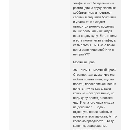
эльфы у них бездельники и
разгильдяи, а трудолюбивых
хоббитов гномы почитают
своими младшими братьями
и уважают. А к людям
относятся именно по делам
их, не обобщая и не кидая
всех в одну кучу. Есть гномы,
а есть гномы; есть эльфы, а
есть эльфы – мы же с вами
не на одно лицо все? Или я
не прав???
Мрачный нрав
Хм…гномы – мрачный нрав?
Странно…а я думал что мы
любим попить пива, вкусно
поесть, повеселиться, песни
попеть…ну не как эльфы
конечно – беспрестанно, но
ведь делу время, а потехе
час. И от этого часа никуда
не денешься – надо и
отдохнуть после работы и
повеселиться малость. А что
касаемо празднеств – то да,
конечно, официальные