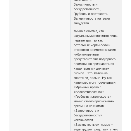
Заносчивость и
бесцеремонность,
Грубость и жестокость
Велеричивость на грани
занудства
Лично я считаю, что
актуальными являются лишь
первые три, так как
остальные черты если и
относятся возможно к каким
либо конкретным
представителям подгорного
племени, но признавать их
характерными для всех
гномов…это, батенька,
знаете ли, сильно. Ну как
например могут сочетаться
«Мрачный нрав» с
«Велеречивостью»?
«Грубость и жестокость»
можно смело приписывать
оркам, но не гномам.
«Заносчивость и
бесцеремонность»
исключается
«Замкнутостью» гномов –
ведь трудно представить, что