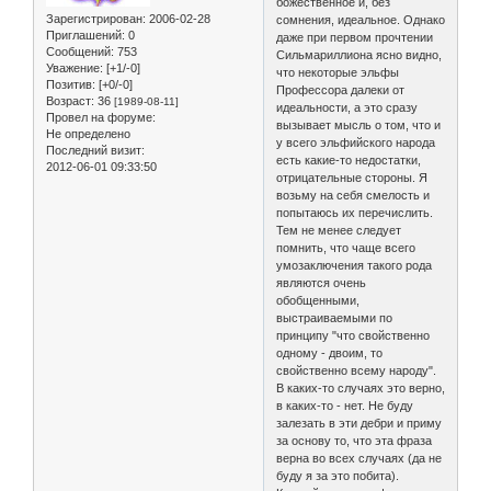
божественное и, без
Зарегистрирован
: 2006-02-28
сомнения, идеальное. Однако
Приглашений:
0
даже при первом прочтении
Сообщений:
753
Сильмариллиона ясно видно,
Уважение:
[+1/-0]
что некоторые эльфы
Позитив:
[+0/-0]
Профессора далеки от
Возраст:
36
[1989-08-11]
идеальности, а это сразу
Провел на форуме:
вызывает мысль о том, что и
Не определено
у всего эльфийского народа
Последний визит:
есть какие-то недостатки,
2012-06-01 09:33:50
отрицательные стороны. Я
возьму на себя смелость и
попытаюсь их перечислить.
Тем не менее следует
помнить, что чаще всего
умозаключения такого рода
являются очень
обобщенными,
выстраиваемыми по
принципу "что свойственно
одному - двоим, то
свойственно всему народу".
В каких-то случаях это верно,
в каких-то - нет. Не буду
залезать в эти дебри и приму
за основу то, что эта фраза
верна во всех случаях (да не
буду я за это побита).