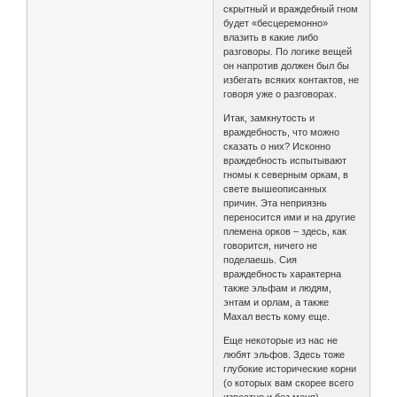
скрытный и враждебный гном
будет «бесцеремонно»
влазить в какие либо
разговоры. По логике вещей
он напротив должен был бы
избегать всяких контактов, не
говоря уже о разговорах.
Итак, замкнутость и
враждебность, что можно
сказать о них? Исконно
враждебность испытывают
гномы к северным оркам, в
свете вышеописанных
причин. Эта неприязнь
переносится ими и на другие
племена орков – здесь, как
говорится, ничего не
поделаешь. Сия
враждебность характерна
также эльфам и людям,
энтам и орлам, а также
Махал весть кому еще.
Еще некоторые из нас не
любят эльфов. Здесь тоже
глубокие исторические корни
(о которых вам скорее всего