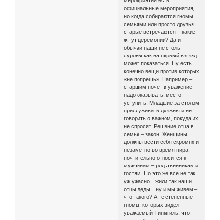
мероприятия есть
официальные мероприятия,
но когда собираются гномы
семьями или просто друзья
старые встречаются – какие
ж тут церемонии? Да и
обычаи наши не столь
суровы как на первый взгляд
может показаться. Ну есть
конечно вещи против которых
«не попрешь». Например –
старшим почет и уважение
надо оказывать, место
уступить. Младшие за столом
прислуживать должны и не
говорить о важном, покуда их
не спросят. Решение отца в
семье – закон. Женщины
должны вести себя скромно и
незаметно во время пира,
почтительно относится к
мужчинам – родственникам и
гостям. Но это же все не так
уж ужасно…жили так наши
отцы деды…ну и мы живем –
что такого? А те степенные
гномы, которых видел
уважаемый Тинмгиль, что