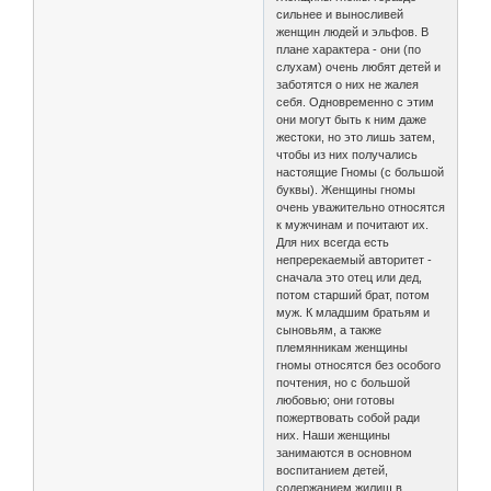
сильнее и выносливей
женщин людей и эльфов. В
плане характера - они (по
слухам) очень любят детей и
заботятся о них не жалея
себя. Одновременно с этим
они могут быть к ним даже
жестоки, но это лишь затем,
чтобы из них получались
настоящие Гномы (с большой
буквы). Женщины гномы
очень уважительно относятся
к мужчинам и почитают их.
Для них всегда есть
непререкаемый авторитет -
сначала это отец или дед,
потом старший брат, потом
муж. К младшим братьям и
сыновьям, а также
племянникам женщины
гномы относятся без особого
почтения, но с большой
любовью; они готовы
пожертвовать собой ради
них. Наши женщины
занимаются в основном
воспитанием детей,
содержанием жилищ в