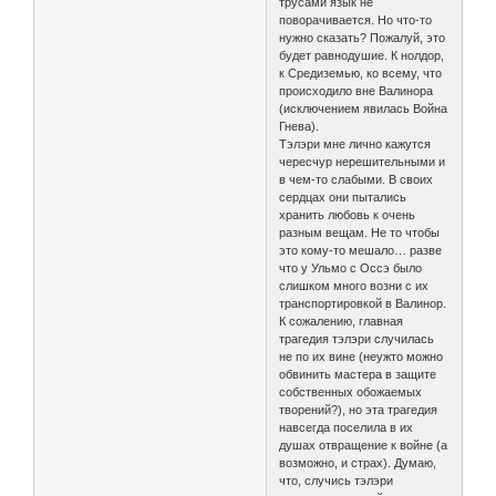
трусами язык не
поворачивается. Но что-то
нужно сказать? Пожалуй, это
будет равнодушие. К нолдор,
к Средиземью, ко всему, что
происходило вне Валинора
(исключением явилась Война
Гнева).
Тэлэри мне лично кажутся
чересчур нерешительными и
в чем-то слабыми. В своих
сердцах они пытались
хранить любовь к очень
разным вещам. Не то чтобы
это кому-то мешало… разве
что у Ульмо с Оссэ было
слишком много возни с их
транспортировкой в Валинор.
К сожалению, главная
трагедия тэлэри случилась
не по их вине (неужто можно
обвинить мастера в защите
собственных обожаемых
творений?), но эта трагедия
навсегда поселила в их
душах отвращение к войне (а
возможно, и страх). Думаю,
что, случись тэлэри