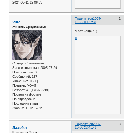
2024-05-11 12:08:53
Поделиться
2005-
2
Vurd
10-22 09:37:31
Житель Средиземья
А есть ещё? =)
0
Откуда:
Средиземье
Зарегистрирован
: 2005-07-29
Приглашений:
0
Сообщений:
157
Уважение:
[+0/-0]
Позитив:
[+0/-0]
Возраст:
41
[1984-08-30]
Провел на форуме:
Не определено
Последний визит:
2006-08-11 15:13:25
Поделиться
2005-
3
Даэрбет
10-30 22:41:41
Крылатая Тень