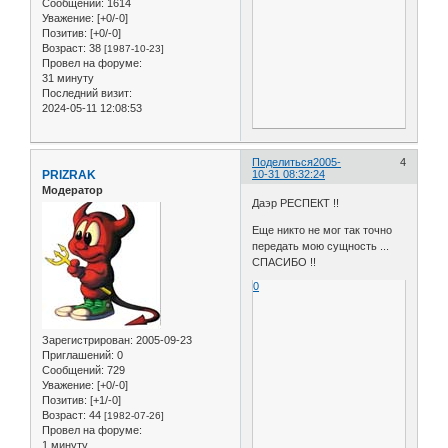
Сообщений:
1614
Уважение:
[+0/-0]
Позитив:
[+0/-0]
Возраст:
38
[1987-10-23]
Провел на форуме:
31 минуту
Последний визит:
2024-05-11 12:08:53
Поделиться
2005-
4
PRIZRAK
10-31 08:32:24
Модератор
Даэр РЕСПЕКТ !!
Еще никто не мог так точно
передать мою сущность ...
СПАСИБО !!
0
Зарегистрирован
: 2005-09-23
Приглашений:
0
Сообщений:
729
Уважение:
[+0/-0]
Позитив:
[+1/-0]
Возраст:
44
[1982-07-26]
Провел на форуме:
1 минуту