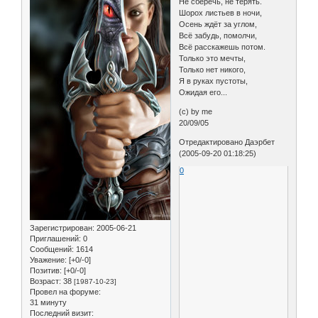
Не сберечь, не терять.
Шорох листьев в ночи,
Осень ждёт за углом,
Всё забудь, помолчи,
Всё расскажешь потом.
Только это мечты,
Только нет никого,
Я в руках пустоты,
Ожидая его...
(с) by me
20/09/05
Отредактировано Даэрбет
(2005-09-20 01:18:25)
0
Зарегистрирован
: 2005-06-21
Приглашений:
0
Сообщений:
1614
Уважение:
[+0/-0]
Позитив:
[+0/-0]
Возраст:
38
[1987-10-23]
Провел на форуме:
31 минуту
Последний визит: