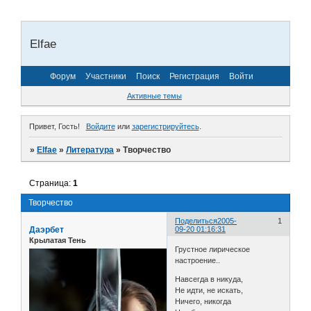
Elfae
Форум
Участники
Поиск
Регистрация
Войти
Активные темы
Привет, Гость!
Войдите
или
зарегистрируйтесь
.
»
Elfae
»
Литература
»
Творчество
Страница:
1
Творчество
Поделиться
2005-
1
Даэрбет
09-20 01:16:31
Крылатая Тень
Грустное лирическое
настроение..
Навсегда в никуда,
Не идти, не искать,
Ничего, никогда