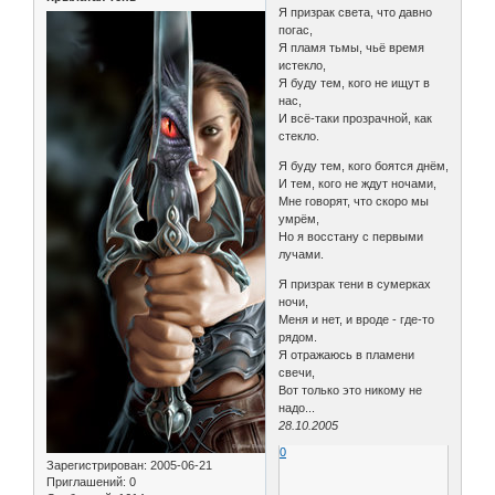
Я призрак света, что давно
погас,
Я пламя тьмы, чьё время
истекло,
Я буду тем, кого не ищут в
нас,
И всё-таки прозрачной, как
стекло.
Я буду тем, кого боятся днём,
И тем, кого не ждут ночами,
Мне говорят, что скоро мы
умрём,
Но я восстану с первыми
лучами.
Я призрак тени в сумерках
ночи,
Меня и нет, и вроде - где-то
рядом.
Я отражаюсь в пламени
свечи,
Вот только это никому не
надо...
28.10.2005
0
Зарегистрирован
: 2005-06-21
Приглашений:
0