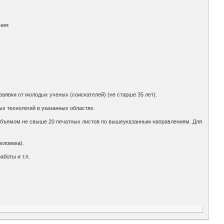
ния:
явки от молодых ученых (соискателей) (не старше 35 лет).
х технологий в указанных областях.
объемом не свыше 20 печатных листов по вышеуказанным направлениям. Для
еловека).
боты и т.п.