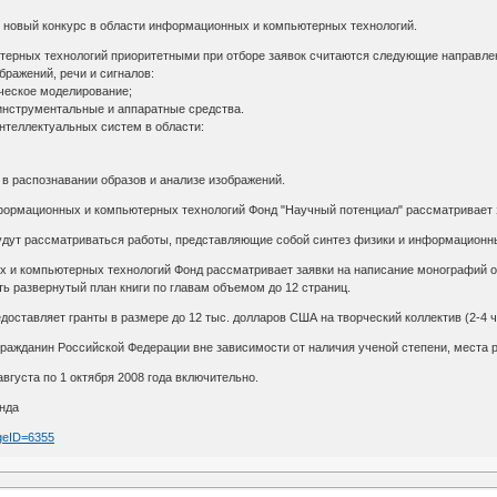
 новый конкурс в области информационных и компьютерных технологий.
терных технологий приоритетными при отборе заявок считаются следующие направле
бражений, речи и сигналов:
ческое моделирование;
инструментальные и аппаратные средства.
нтеллектуальных систем в области:
 в распознавании образов и анализе изображений.
формационных и компьютерных технологий Фонд "Научный потенциал" рассматривает за
будут рассматриваться работы, представляющие собой синтез физики и информационны
 и компьютерных технологий Фонд рассматривает заявки на написание монографий 
ь развернутый план книги по главам объемом до 12 страниц.
оставляет гранты в размере до 12 тыс. долларов США на творческий коллектив (2-4 ч
гражданин Российской Федерации вне зависимости от наличия ученой степени, места ра
вгуста по 1 октября 2008 года включительно.
нда
ageID=6355