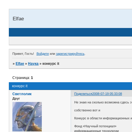
Elfae
Привет, Гость!
Войдите
или
зарегистрируйтесь
.
»
Elfae
»
Наука
»
конкурс it
Страница:
1
конкурс it
Светлолик
Поделиться
2008-07-19 05:33:08
Друг
Не знаю на сколько возможна сдесь э
собственно вот и
Конкурс в области информационных 
Фонд «Научный потенциал»
информационные технологии