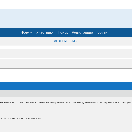
Форум
Участники
Поиск
Регистрация
Войти
Активные темы
та тема еслт нет то несколько не возражаю против ее удаления или переноса в раздел
и компьютерных технологий