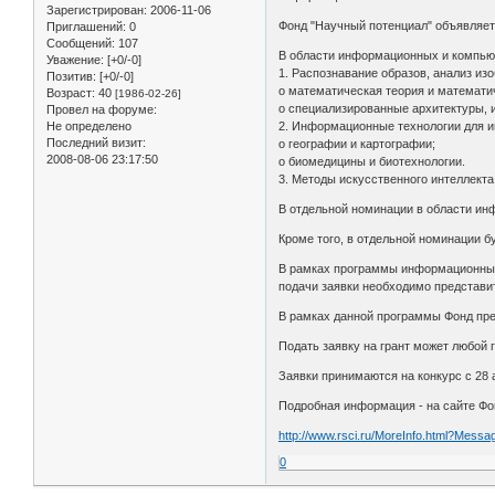
Зарегистрирован
: 2006-11-06
Фонд "Научный потенциал" объявляет
Приглашений:
0
Сообщений:
107
В области информационных и компью
Уважение:
[+0/-0]
1. Распознавание образов, анализ изо
Позитив:
[+0/-0]
o математическая теория и математи
Возраст:
40
[1986-02-26]
o специализированные архитектуры, 
Провел на форуме:
Не определено
2. Информационные технологии для и
Последний визит:
o географии и картографии;
2008-08-06 23:17:50
o биомедицины и биотехнологии.
3. Методы искусственного интеллекта
В отдельной номинации в области ин
Кроме того, в отдельной номинации 
В рамках программы информационных
подачи заявки необходимо представит
В рамках данной программы Фонд пред
Подать заявку на грант может любой 
Заявки принимаются на конкурс с 28 а
Подробная информация - на сайте Фо
http://www.rsci.ru/MoreInfo.html?Mess
0