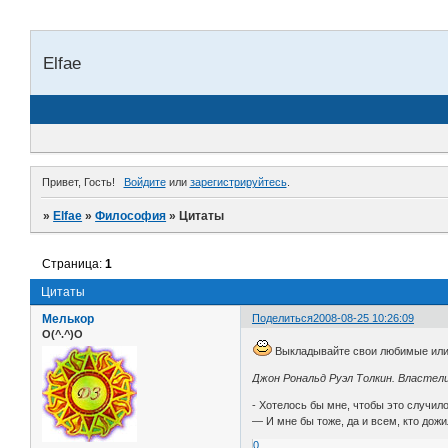
Elfae
Привет, Гость!
Войдите
или
зарегистрируйтесь
.
»
Elfae
»
Философия
»
Цитаты
Страница:
1
Цитаты
Мелькор
Поделиться
2008-08-25 10:26:09
O(^.^)O
Выкладывайте свои любимые или п
Джон Рональд Руэл Толкин. Властел
- Хотелось бы мне, чтобы это случил
— И мне бы тоже, да и всем, кто дож
0