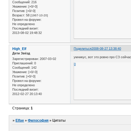
Сообщений:
216
Уважение:
[+0/-0]
Позитив:
[+0/-0]
Возраст:
58
[1967-10-20]
Провел на форуме:
Не определено
Последний визит:
2013-08-02 19:48:32
High_Elf
Поделиться
2008-08-27 13:38:40
Дети Звёзд
умникус, вот это ровно про СЗ сейчас.
Зарегистрирован
: 2007-03-02
Приглашений:
0
0
Сообщений:
142
Уважение:
[+0/-0]
Позитив:
[+0/-0]
Провел на форуме:
Не определено
Последний визит:
2012-02-27 20:13:40
Страница:
1
»
Elfae
»
Философия
»
Цитаты