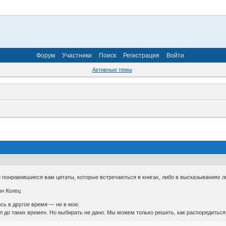
Форум
Участники
Поиск
Регистрация
Войти
Активные темы
онравившиеся вам цитаты, которые встречаються в книгах, либо в высказываниях л
ин Колец
ось в другое время — не в мое.
ил до таких времен. Но выбирать не дано. Мы можем только решить, как распорядитьс