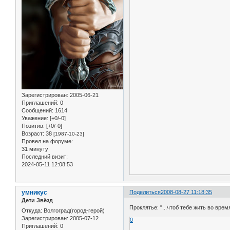
Зарегистрирован
: 2005-06-21
Приглашений:
0
Сообщений:
1614
Уважение:
[+0/-0]
Позитив:
[+0/-0]
Возраст:
38
[1987-10-23]
Провел на форуме:
31 минуту
Последний визит:
2024-05-11 12:08:53
умникус
Поделиться
2008-08-27 11:18:35
Дети Звёзд
Проклятье: "...чтоб тебе жить во врем
Откуда:
Волгоград(город-герой)
Зарегистрирован
: 2005-07-12
0
Приглашений:
0