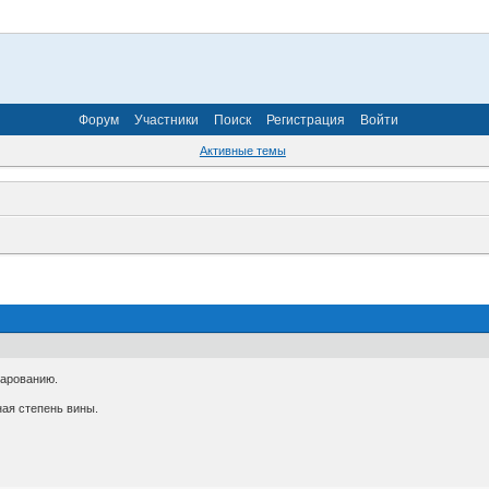
Форум
Участники
Поиск
Регистрация
Войти
Активные темы
чарованию.
ная степень вины.