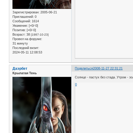
Зарегистрирован
: 2005-06-21
Приглашений:
0
Сообщений:
1614
Уважение:
[+0/-0]
Позитив:
[+0/-0]
Возраст:
38
[1987-10-23]
Провел на форуме:
31 минуту
Последний визит:
2024-05-11 12:08:53
Даэрбет
Поделиться
2008-11-27 22:31:21
Крылатая Тень
Солнце - пастух без стада. Утром - з
0