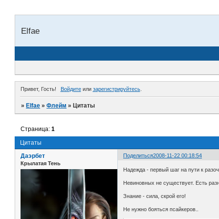
Elfae
Привет, Гость!
Войдите
или
зарегистрируйтесь
.
»
Elfae
»
Флейм
»
Цитаты
Страница:
1
Цитаты
Даэрбет
Поделиться
2008-11-22 00:18:54
Крылатая Тень
Надежда - первый шаг на пути к разо
Невиновных не существует. Есть раз
Знание - сила, скрой его!
Не нужно бояться псайкеров..