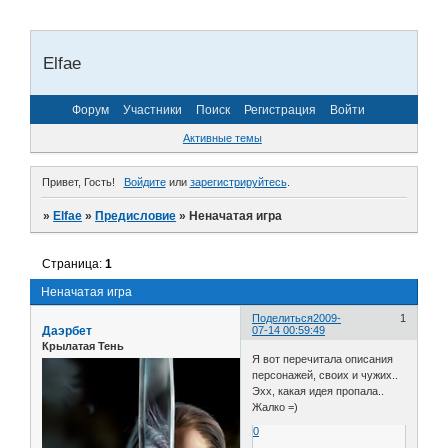
Elfae
Форум
Участники
Поиск
Регистрация
Войти
Активные темы
Привет, Гость!
Войдите
или
зарегистрируйтесь
.
»
Elfae
»
Предисловие
»
Неначатая игра
Страница:
1
Неначатая игра
Поделиться
2009-
1
Даэрбет
07-14 00:59:49
Крылатая Тень
Я вот перечитала описания
персонажей, своих и чужих..
Эхх, какая идея пропала..
Жалко =)
0