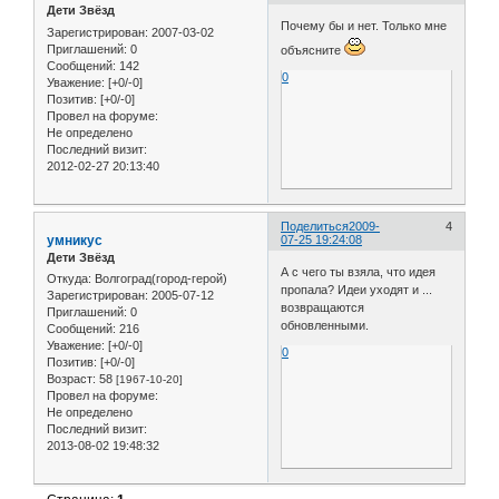
Дети Звёзд
Почему бы и нет. Только мне
Зарегистрирован
: 2007-03-02
Приглашений:
0
объясните
Сообщений:
142
0
Уважение:
[+0/-0]
Позитив:
[+0/-0]
Провел на форуме:
Не определено
Последний визит:
2012-02-27 20:13:40
Поделиться
2009-
4
умникус
07-25 19:24:08
Дети Звёзд
А с чего ты взяла, что идея
Откуда:
Волгоград(город-герой)
пропала? Идеи уходят и ...
Зарегистрирован
: 2005-07-12
возвращаются
Приглашений:
0
обновленными.
Сообщений:
216
Уважение:
[+0/-0]
0
Позитив:
[+0/-0]
Возраст:
58
[1967-10-20]
Провел на форуме:
Не определено
Последний визит:
2013-08-02 19:48:32