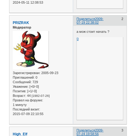
2024-05-11 12:08:53
Поделиться
2009-
2
PRIZRAK
07-19 22:38:02
Модератор
а мож стоит начать ?
0
Зарегистрирован
: 2005-09-23
Приглашений:
0
Сообщений:
729
Уважение:
[+0/-0]
Позитив:
[+1/-0]
Возраст:
44
[1982-07-26]
Провел на форуме:
1 минуту
Последний визит:
2015-07-09 22:10:55
Поделиться
2009-
3
High_Elf
07-24 19:58:56