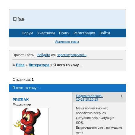
Elfae
Форум
Участники
Поиск
Регистрация
Войти
Активные темы
Привет, Гость!
Войдите
или
зарегистрируйтесь
.
»
Elfae
»
Литература
»
Я чего то хочу ...
Страница:
1
Я чего то хочу ...
Поделиться
2005-
1
PRIZRAK
10-19 10:10:13
Модератор
Меня полностью нет,
абсолютно всерьез.
Ситуация help. Ситуация
SOS.
Выключается свет, ни куда не
лечу