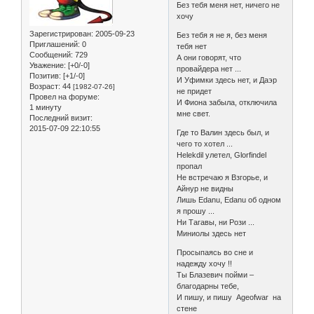
Без тебя меня нет, ничего не
хочу
Зарегистрирован
: 2005-09-23
Без тебя я не я, без меня
Приглашений:
0
тебя нет
Сообщений:
729
А они говорят, что
Уважение:
[+0/-0]
провайдера нет ...
Позитив:
[+1/-0]
И Уфимки здесь нет, и Даэр
Возраст:
44
[1982-07-26]
не придет
Провел на форуме:
И Фиона забыла, отключила
1 минуту
мне свет.
Последний визит:
2015-07-09 22:10:55
Где то Валин здесь был, и
чего то хотел ...
Helekdil улетел, Glorfindel
пропал
Не встречаю я Взгорье, и
Айнур не видны
Лишь Edanu, Edanu об одном
я прошу ...
Ни Тагавы, ни Рози ...
Миниолы здесь нет
Просыпаясь во сне и
надежду хочу !!
Ты Блазевич пойми –
благодарны тебе,
И пишу, и пишу Ageofwar на
стене