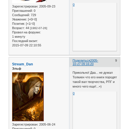
0
Зарегистрирован
: 2005-09-23
Приглашений:
0
Сообщений:
729
Уважение:
[+0/-0]
Позитив:
[+1/-0]
Возраст:
44
[1982-07-26]
Провел на форуме:
1 минуту
Последний визит:
2015-07-09 22:10:55
Поделиться
2005-
9
Stream_Dan
10-27 09:16:20
Эльф
Прикольно! Даа... не думал
Толкиен что его книги породят
такой вал творчества, РПГ и
много чего еще!...=)
0
Зарегистрирован
: 2005-06-24
Приглашений:
0