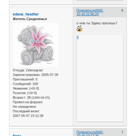
Поделиться
2005-
6
edana_heather
10-20 22:56:24
Житель Средиземья
о чем ты Эдану просишь?
0
Откуда:
Zelenograd
Зарегистрирован
: 2005-07-30
Приглашений:
0
Сообщений:
109
Уважение:
[+0/-0]
Позитив:
[+0/-0]
Возраст:
38
[1988-08-05]
Провел на форуме:
Не определено
Последний визит:
2007-05-07 23:12:38
Поделиться
2005-
7
fiona
10-26 10:12:26