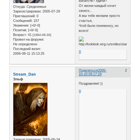
Богатств? Удачи?
От жизни каждый хочет
Откуда:
Средиземье
своего...
Зарегистрирован
: 2005-07-29
А мы тебе желаем просто
Приглашений:
0
Сообщений:
157
счастья,
Уважение:
[+0/-0]
Чтоб было понемногу, но
Позитив:
[+0/-0]
всего!
Возраст:
41
[1984-08-30]
Провел на форуме:
Не определено
Последний визит:
0
2006-08-11 15:13:25
Поделиться
2005-
2
Stream_Dan
10-20 09:17:29
Эльф
Поздравляю! ))
0
Зарегистрирован
: 2005-06-24