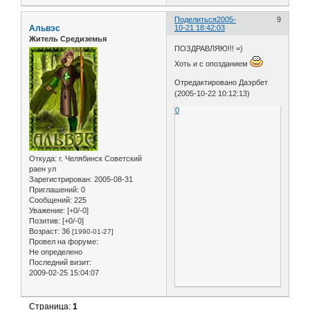
Поделиться
2005-
9
Альвэс
10-21 18:42:03
Житель Средиземья
ПОЗДРАВЛЯЮ!!! =)
Хоть и с опозданием
Отредактировано Даэрбет
(2005-10-22 10:12:13)
0
Откуда:
г. Челябинск Советский
раен ул
Зарегистрирован
: 2005-08-31
Приглашений:
0
Сообщений:
225
Уважение:
[+0/-0]
Позитив:
[+0/-0]
Возраст:
36
[1990-01-27]
Провел на форуме:
Не определено
Последний визит:
2009-02-25 15:04:07
Страница:
1