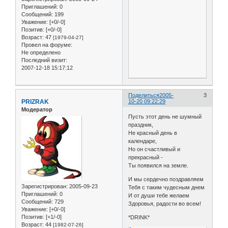
Приглашений:
0
Сообщений:
199
Уважение:
[+0/-0]
Позитив:
[+0/-0]
Возраст:
47
[1979-04-27]
Провел на форуме:
Не определено
Последний визит:
2007-12-18 15:17:12
Поделиться
2005-
3
PRIZRAK
10-20 09:22:29
Модератор
Пусть этот день не шумный
праздник,
Не красный день в
календаре,
Но он счастливый и
прекрасный -
Ты появился на земле.
И мы сердечно поздравляем
Зарегистрирован
: 2005-09-23
Тебя с таким чудесным днем
Приглашений:
0
И от души тебе желаем
Сообщений:
729
Здоровья, радости во всем!
Уважение:
[+0/-0]
Позитив:
[+1/-0]
*DRINK*
Возраст:
44
[1982-07-26]