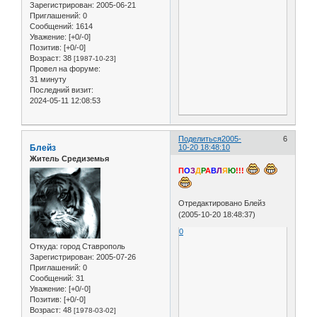
Зарегистрирован
: 2005-06-21
Приглашений:
0
Сообщений:
1614
Уважение:
[+0/-0]
Позитив:
[+0/-0]
Возраст:
38
[1987-10-23]
Провел на форуме:
31 минуту
Последний визит:
2024-05-11 12:08:53
Поделиться
2005-
6
Блейз
10-20 18:48:10
Житель Средиземья
П
О
З
Д
Р
А
В
Л
Я
Ю
!!!
Отредактировано Блейз
(2005-10-20 18:48:37)
0
Откуда:
город Ставрополь
Зарегистрирован
: 2005-07-26
Приглашений:
0
Сообщений:
31
Уважение:
[+0/-0]
Позитив:
[+0/-0]
Возраст:
48
[1978-03-02]