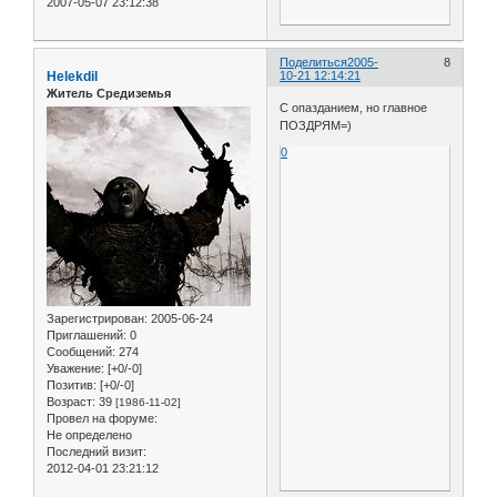
2007-05-07 23:12:38
Поделиться
2005-
8
Helekdil
10-21 12:14:21
Житель Средиземья
С опазданием, но главное
ПОЗДРЯМ=)
0
Зарегистрирован
: 2005-06-24
Приглашений:
0
Сообщений:
274
Уважение:
[+0/-0]
Позитив:
[+0/-0]
Возраст:
39
[1986-11-02]
Провел на форуме:
Не определено
Последний визит:
2012-04-01 23:21:12