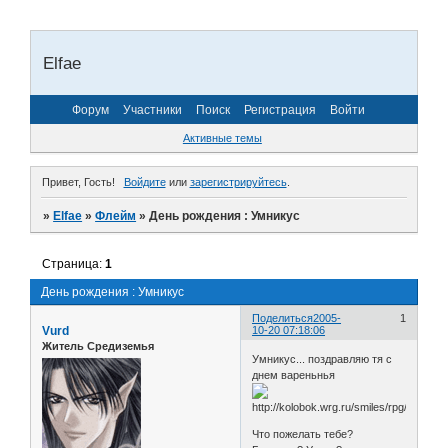
Elfae
Форум
Участники
Поиск
Регистрация
Войти
Активные темы
Привет, Гость!
Войдите
или
зарегистрируйтесь
.
»
Elfae
»
Флейм
»
День рождения : Умникус
Страница:
1
День рождения : Умникус
Поделиться
2005-
1
Vurd
10-20 07:18:06
Житель Средиземья
Умникус... поздравляю тя с
днем вареньнья
Что пожелать тебе?