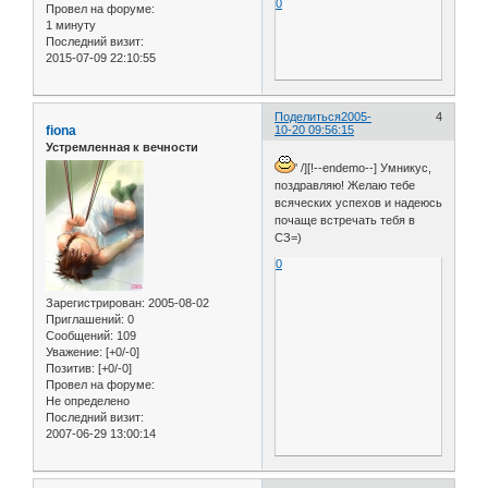
0
Провел на форуме:
1 минуту
Последний визит:
2015-07-09 22:10:55
Поделиться
2005-
4
fiona
10-20 09:56:15
Устремленная к вечности
' /][!--endemo--] Умникус,
поздравляю! Желаю тебе
всяческих успехов и надеюсь
почаще встречать тебя в
СЗ=)
0
Зарегистрирован
: 2005-08-02
Приглашений:
0
Сообщений:
109
Уважение:
[+0/-0]
Позитив:
[+0/-0]
Провел на форуме:
Не определено
Последний визит:
2007-06-29 13:00:14