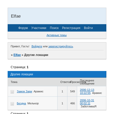
Elfae
Форум
Участники
Поиск
Регистрация
Войти
Активные темы
Привет, Гость!
Войдите
или
зарегистрируйтесь
.
»
Elfae
»
Другие локации
Страница:
1
Другие локации
Последнее
Тема
Ответов
Просмотров
сообщение
2006-12-13
Замок Зари
Арамис
1
549
10:22:55
Арамис
2006-10-31
Бездна
Мелькор
1
466
00:02:11
ЗаботливаЯ
Страница:
1