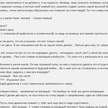
ми, насмотрелся и на доблесть, и на подлость. Вообще, лицо сильного человека, кото
я краешек солнца, и метнув свой первый луч, казалось поджег шпиль самой высокой 
скаясь, стена света вскоре обрушилась на стоявших на стене людей. Тот что слева от
есь и далее прим. автора) - Сказал правый.
Ариэн?
авай к делу.
е с толкиновсой мифологие а человеческой) ты ведь не можешь все вреямя прятаться 
и так долго, что не услышать это мог только глухой.
е не здесь. И мы опасаемся как бы не зашло очень далеко... Нельзя дать ему тут закр
. вот только не мог он что ли подождать десять - пятнадцать тысяч лет? у меня бы поп
ное оружие, - При этих словав остролицый улыбнулся. - Ты знал что у мелькора есть сы
обучение в школе магов. Он маг огромной силы, но нам к сщатьсю удалось его оттуда 
вляеться нашим заложником в будущей войне... Вы с ним чуть не столкнулись и поэто
 моем яйце, надуюсь с ним все впорядке?
ролицый. - Вон оно летит...
??? - Изумился Эол.
лодой дракончик и стал стремтельно приблежаться к замку.
еобщего блага, - промямлил остролицый. - Но вообще он твой, мы долги возвращем...
вор.Сделав два круга, он опустился на стену рядом с говорившими, едва не сбив взма
- Пусть пока дракончик поживет у тебя, мне еще место надо подготовить...
 главного... Вот возьми - С этими словами остролицый протянул Эолу камень на тонко