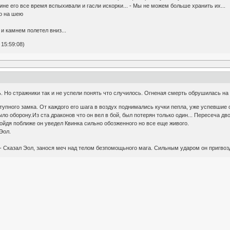
не его все время вспыхивали и гасли искорки... - Мы не можем больше хранить их...
го на шею
и камнем полетел вниз...
15:59:08)
ь. Но стражники так и не успели понять что случилось. Огненая смерть обрушилась на 
тупного замка. От каждого его шага в воздух поднимались кучки пепла, уже успевшие 
ло оборону.Из ста драконов что он вел в бой, был потерян только один... Пересеча дв
йдя поближе он уведел Квинка сильно обозженного но все еще живого.
Эол.
я - Сказал Эол, занося меч над телом безпомощьного мага. Сильным ударом он пригвоз