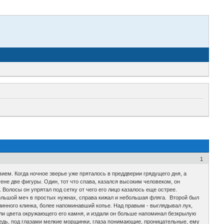
1
вием. Когда ночное зверье уже пряталось в преддверии грядущего дня, а
ене две фигуры. Один, тот что спава, казался высоким человеком, он
Волосы он упрятал под сетку от чего его лицо казалось еще острее.
большой меч в простых нужнах, справа кижал и небольшая фляга. Второй был
линного клинка, более напоминавший копье. Над правым - выглядывал лук,
ыли цвета окружающего его камня, и издали он больше напоминал безкрылую
оседь, под глазами мелкие морщинки, глаза понимающие, проницательные, ему