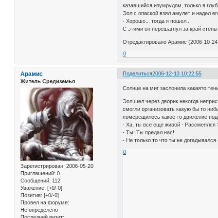
казавшийся изумрудом, только в глуби
Эол с опаской взял амулет и надел е
- Хорошо... тогда я пошел...
С этими он перешагнул за край стены 
Отредактировано Арамис (2006-10-24 
0
Арамис
Поделиться
2006-12-13 10:22:55
Житель Средиземья
Солнце на миг заслонила какаято тен
Эол шел через дворик некогда неприс
смогли организовать какую бы то нибы
померещилось какое то движение подо
- Ха, ты все еще живой - Рассмеялся 
- Ты! Ты предал нас!
- Не только то что ты не догадывалс
0
Зарегистрирован
: 2006-05-20
Приглашений:
0
Сообщений:
112
Уважение:
[+0/-0]
Позитив:
[+0/-0]
Провел на форуме:
Не определено
Последний визит: