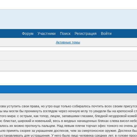
Форум
Участники
Поиск
Регистрация
Войти
Активные темы
това уступить свои права, но утро еще только собиралось почтить всех своим присутс
ы мы могли бы проникнуть взглядом через ночную мглу то увидели бы на крепосной ст
ого мира: с острым, как топор, лицом, запавшими глазами, бледной нездоровой кожей. 
ояс блистал, широкий и новенький, весь в медных начищенных бляхах слева висел не
азалось их можно проткнуть пальцем. Над левым плечм торчал эфес тонкого но очень д
было принять скорее за украшение доспехов, чем за смертоносное оружие. Доспехи б
 устанавливать для устрашения. У него было лицо человека средних лет, в голове пр