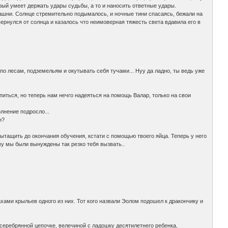
рый умеет держать удары судьбы, а то и наносить ответные удары.
башни. Солнце стремительно подымалось, и ночные тини спасаясь, бежали на
вернулся от солнца и казалось что неимоверная тяжесть света вдавила его в
по лесам, подземельям и окутывать себя тучами... Нуу да ладно, ты ведь уже
епиться, но теперь нам нечго надеяться на помощь Валар, только на свои
олнение подросло...
н?
вытащить до окончания обучения, кстати с помощью твоего яйца. Теперь у него
му мы были вынуждены так резко тебя вызвать..
хами крыльев одного из них. Тот кого назвали Эолом подошел к дракончику и
й серебрянной цепочке, велечиной с ладошку десятилетнего ребенка,