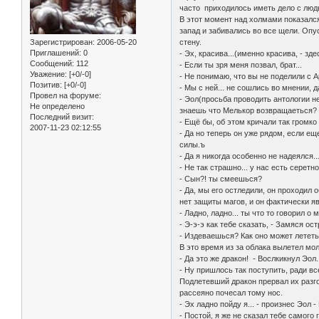
часто приходилось иметь дело с людь
В этот момент над холмами показалс
запад и забивались во все щели. Опу
Зарегистрирован
: 2006-05-20
стену.
Приглашений:
0
- Эх, красива...(именно красива, - зд
Сообщений:
112
- Если ты зря меня позвал, брат...
Уважение:
[+0/-0]
- Не понимаю, что вы не поделили с 
Позитив:
[+0/-0]
- Мы с ней... не сошлись во мнении, д
Провел на форуме:
- Эол(просьба проводить антологии н
Не определено
знаешь что Мелькор возвращаеться?
Последний визит:
- Ещё бы, об этом кричали так громко 
2007-11-23 02:12:55
- Да но теперь он уже рядом, если ещ
силы.ъ
- Да я никогда особенно не надеялся..
- Не так страшно... у нас есть серет
- Сын?! ты смеешься?
- Да, мы его остледили, он проходил 
нет защиты магов, и он фактически я
- Ладно, ладно... ты что то говорил о
- Э-э-э как тебе сказать, - Замяся ост
- Издеваешься? Как оно может лететь
В это время из за облака вылетел мо
- Да это же дракон! - Вослкикнул Эол.
- Ну пришлось так поступить, ради вс
Подлетевший дракон прервал их разго
рассеяно почесал тому нос.
- Эх ладно пойду я... - произнес Эол 
- Постой, я же не сказал тебе самого