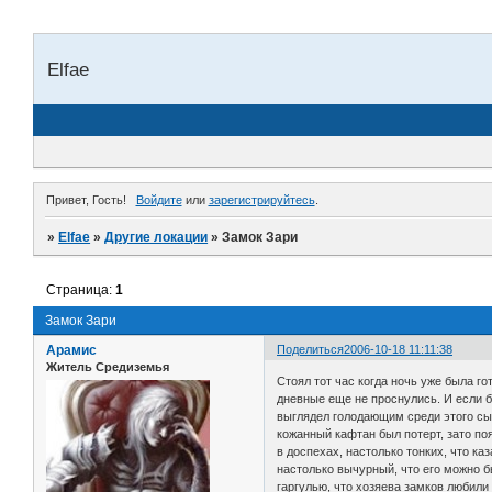
Elfae
Привет, Гость!
Войдите
или
зарегистрируйтесь
.
»
Elfae
»
Другие локации
»
Замок Зари
Страница:
1
Замок Зари
Арамис
Поделиться
2006-10-18 11:11:38
Житель Средиземья
Стоял тот час когда ночь уже была го
дневные еще не проснулись. И если б
выглядел голодающим среди этого сыт
кожанный кафтан был потерт, зато п
в доспехах, настолько тонких, что к
настолько вычурный, что его можно 
гаргулью, что хозяева замков любили