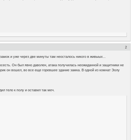
2
замок и уже через две минуты там неосталось никого в живыых...
осесть. Он был явно даволен, атака получилась неожиданной и защитники не
орик он вошел, во все еще горевшее здание замка. В одной из комнат Эолу
дил тело к полу и оставил так меч.