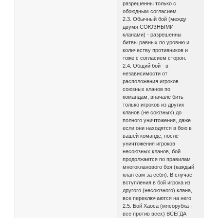
разрешенны только с
обоюдным согласием.
2.3. Обычный бой (между
двумя СОЮЗНЫМИ
кланами) - разрешенны
битвы равных по уровню и
количеству противников и
тоже с согласием сторон.
2.4. Общий бой - в
независимости от
расположения игроков
союзных кланов по
командам, вначале бить
только игроков из других
кланов (не союзных) до
полного уничтожения, даже
если они находятся в бою в
вашей команде, после
уничтожения игроков
несоюзных кланов, бой
продолжается по правилам
многокланового боя (каждый
клан сам за себя). В случае
вступления в бой игрока из
другого (несоюзного) клана,
все переключаются на него.
2.5. Бой Хаоса (мясорубка -
все против всех) ВСЕГДА