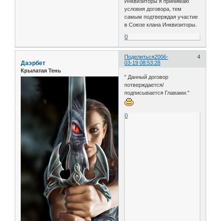
Инквизиторы я принимаю
условия договора, тем
самым подтверждая участие
в Союзе клана Инквизиторы.
0
Поделиться
2006-
4
Даэрбет
03-19 08:53:28
Крылатая Тень
" Данный договор
потверждается/
подписывается Главами."
0