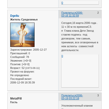
0
Поделиться
2006-
2
Dgellu
03-16 11:32:59
Житель Средиземья
Сегодня,16 марта 2006 года .
11 ч 30 м по времениСЗ.
я Глава клана Дети Звезд
ставлю подпись под
договором, тем самым,
принимая, все оговоренные в
нем аспекты совместной
Зарегистрирован
: 2005-12-27
деятельности.
Приглашений:
0
0
Сообщений:
78
Уважение:
[+0/-0]
Позитив:
[+0/-0]
Возраст:
52
[1973-08-11]
Провел на форуме:
Не определено
Последний визит:
2006-12-09 18:35:39
Поделиться
2006-
3
MetalFill
03-19 03:22:18
Гость
Уполномоченный кланом