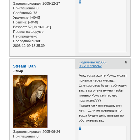
0
Зарегистрирован
: 2005-12-27
Приглашений:
0
Сообщений:
78
Уважение:
[+0/-0]
Позитив:
[+0/-0]
Возраст:
52
[1973-08-11]
Провел на форуме:
Не определено
Последний визит:
2006-12-09 18:35:39
Поделиться
2006-
6
Stream_Dan
03-20 09:05:42
Эльф
Ага.. тогда ждите Роко.. может
появися через месяц...
Если договор будет соблюден
так, вам очень нужно чтобы
именно Роко сейчас его
подписал????
Придет он - потвердит, или
нет.. Если не потвердит то
тогда будем действовать по
обстоятельств..
0
Зарегистрирован
: 2005-06-24
Приглашений:
0