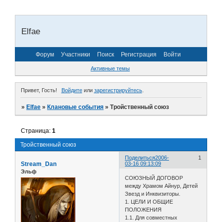
Elfae
Форум
Участники
Поиск
Регистрация
Войти
Активные темы
Привет, Гость!
Войдите
или
зарегистрируйтесь
.
»
Elfae
»
Клановые события
»
Тройственный союз
Страница:
1
Тройственный союз
Поделиться
2006-
1
Stream_Dan
03-16 09:13:09
Эльф
СОЮЗНЫЙ ДОГОВОР
между Храмом Айнур, Детей
Звезд и Инквизиторы.
1. ЦЕЛИ И ОБЩИЕ
ПОЛОЖЕНИЯ
1.1. Для совместных