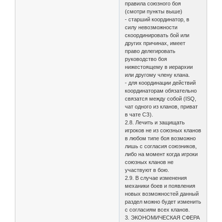
правила союзного боя
(смотри пункты выше)
- старший координатор, в
силу невозможности
скоординировать бой или
других причинах, имеет
право делегировать
руководство боя
нижестоящему в иерархии
или другому члену клана.
- для координации действий
координаторам обязательно
связатся между собой (ISQ,
чат одного из кланов, приват
в чате СЗ).
2.8. Лечить и защищать
игроков не из союзных кланов
в любом типе боя возможно
лишь с согласия союзников,
либо на момент когда игроки
союзных кланов не
участвуют в бою.
2.9. В случае изменения
механики боев и появления
новых возможностей данный
раздел можно будет изменить
с согласиям всех кланов.
3. ЭКОНОМИЧЕСКАЯ СФЕРА