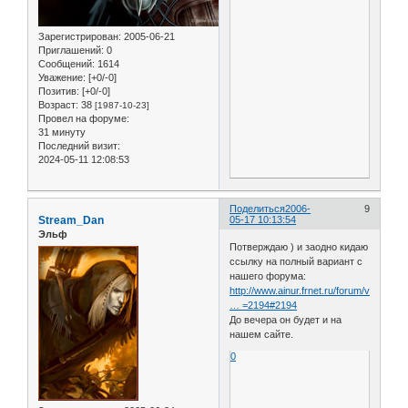
Зарегистрирован
: 2005-06-21
Приглашений:
0
Сообщений:
1614
Уважение:
[+0/-0]
Позитив:
[+0/-0]
Возраст:
38
[1987-10-23]
Провел на форуме:
31 минуту
Последний визит:
2024-05-11 12:08:53
Поделиться
2006-
9
Stream_Dan
05-17 10:13:54
Эльф
Потверждаю ) и заодно кидаю
ссылку на полный вариант с
нашего форума:
http://www.ainur.frnet.ru/forum/viewtop
… =2194#2194
До вечера он будет и на
нашем сайте.
0