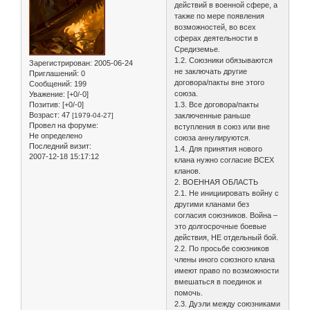
действий в военной сфере, а
также по мере появления
возможностей, во всех
сферах деятельности в
Средиземье.
1.2. Союзники обязываются
Зарегистрирован
: 2005-06-24
не заключать другие
Приглашений:
0
договора/пакты вне этого
Сообщений:
199
союза.
Уважение:
[+0/-0]
Позитив:
[+0/-0]
1.3. Все договора/пакты
Возраст:
47
[1979-04-27]
заключенные раньше
Провел на форуме:
вступления в союз или вне
Не определено
союза аннулируются.
Последний визит:
1.4. Для принятия нового
2007-12-18 15:17:12
клана нужно согласие ВСЕХ
кланов.
2. ВОЕННАЯ ОБЛАСТЬ
2.1. Не инициировать войну с
другими кланами без
согласия союзников. Война –
это долгосрочные боевые
действия, НЕ отдельный бой.
2.2. По просьбе союзников
члены иного союзного клана
имеют право по возможности
вмешаться в поединок и
помочь.
2.3. Дуэли между союзниками