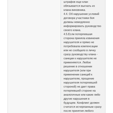
штрафов еще клан
обязывается выгнать из
клана виновника.
4.4. Об нарушение условий
договора участники боя
должны немедленно
информировать руководство
своего клана.
4.5.Если потерпевшая
сторона приняла извинения
нарушителя и прямо не
потребовала компенсации
или не сообщило в личку
сразу руководству клана -
санкции к нарушителю не
применяются. Любое
решение в отношении
нарушителя (или при
применении санкций к
нарушителю, прощение
нарушителя потерпевшей
стороной) не дает права
потерпевшей стороне на
аналогичные или какие либо
другие нарушения в
будущем. Конфликт должен
считатся исчерпанным сразу
после принятия любого