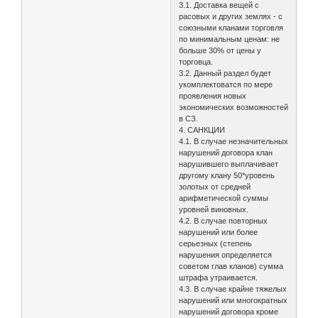
3.1. Доставка вещей с
расовых и других землях - с
союзными кланами торговля
по минимальным ценам: не
больше 30% от цены у
торговца.
3.2. Данный раздел будет
укомплектоватся по мере
проявления новых
экономических возможностей
в СЗ.
4. САНКЦИИ
4.1. В случае незначительных
нарушений договора клан
нарушившего выплачивает
другому клану 50*уровень
золотых от средней
арифметической суммы
уровней виновных.
4.2. В случае повторных
нарушений или более
серьезных (степень
нарушения определяется
советом глав кланов) сумма
штрафа утраивается.
4.3. В случае крайне тяжелых
нарушений или многократных
нарушений договора кроме