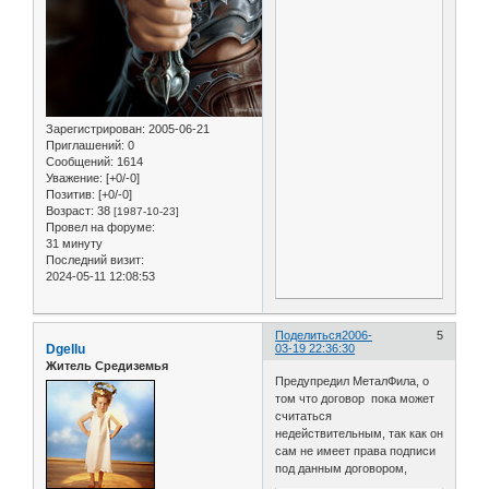
Зарегистрирован
: 2005-06-21
Приглашений:
0
Сообщений:
1614
Уважение:
[+0/-0]
Позитив:
[+0/-0]
Возраст:
38
[1987-10-23]
Провел на форуме:
31 минуту
Последний визит:
2024-05-11 12:08:53
Поделиться
2006-
5
Dgellu
03-19 22:36:30
Житель Средиземья
Предупредил МеталФила, о
том что договор пока может
считаться
недействительным, так как он
сам не имеет права подписи
под данным договором,