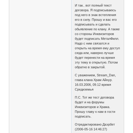
И так.. вот полный текст
договора. Я подписываюсь
под него в знак встепления
его в силу. Прошу и вас его
подписывать и сделать
обьявление по клану. А также
со стороны Инквизиторов
будет подписать МеталФилл.
Надо с ним связатся и
открыть на время ему доступ
сюда или, наверно лучше
будет перенести на время
эту тему в открытую. Потом
обратно в закрытой.
С уважением, Stream_Dan,
глава клана Храм Айнур.
16.03.2006, 09.12 время
Средиземья
П.С. Тот же тест договора
будет и на форумы
Инквизиторов и Храма.
Прошу главу к нам в гости
подписать.
Отредактировано Даэрбет
(2006-05-16 14:46:27)