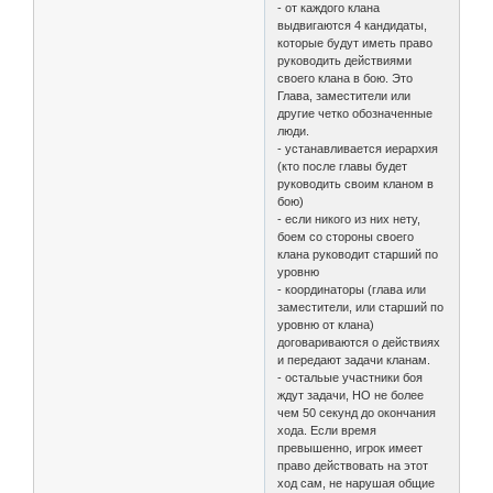
- от каждого клана
выдвигаются 4 кандидаты,
которые будут иметь право
руководить действиями
своего клана в бою. Это
Глава, заместители или
другие четко обозначенные
люди.
- устанавливается иерархия
(кто после главы будет
руководить своим кланом в
бою)
- если никого из них нету,
боем со стороны своего
клана руководит старший по
уровню
- координаторы (глава или
заместители, или старший по
уровню от клана)
договариваются о действиях
и передают задачи кланам.
- остальые участники боя
ждут задачи, НО не более
чем 50 секунд до окончания
хода. Если время
превышенно, игрок имеет
право действовать на этот
ход сам, не нарушая общие