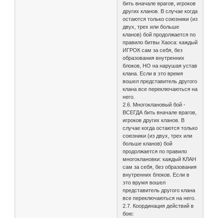
бить вначале врагов, игроков
других кланов. В случае когда
остаются только союзники (из
двух, трех или больше
кланов) бой продолжается по
правило битвы Хаоса: каждый
ИГРОК сам за себя, без
образования внутренних
блоков, НО на нарушая устав
клана. Если в это время
вошел представитель другого
клана все переключаються на
него.
2.6. Многоклановый бой -
ВСЕГДА бить вначале врагов,
игроков других кланов. В
случае когда остаются только
союзники (из двух, трех или
больше кланов) бой
продолжается по правило
многоклановки: каждый КЛАН
сам за себя, без образования
внутренних блоков. Если в
это врумя вошел
представитель другого клана
все переключаються на него.
2.7. Координация действий в
бою: