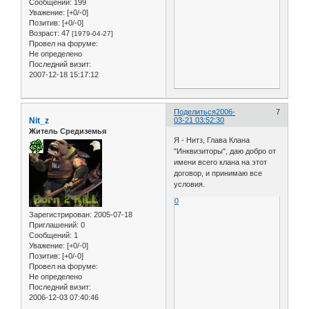
Сообщений:
199
Уважение:
[+0/-0]
Позитив:
[+0/-0]
Возраст:
47
[1979-04-27]
Провел на форуме:
Не определено
Последний визит:
2007-12-18 15:17:12
Поделиться
2006-
7
Nit_z
03-21 03:52:30
Житель Средиземья
Я - Нитз, Глава Клана
"Инквизиторы", даю добро от
имени всего клана на этот
договор, и принимаю все
условия.
0
Зарегистрирован
: 2005-07-18
Приглашений:
0
Сообщений:
1
Уважение:
[+0/-0]
Позитив:
[+0/-0]
Провел на форуме:
Не определено
Последний визит:
2006-12-03 07:40:46