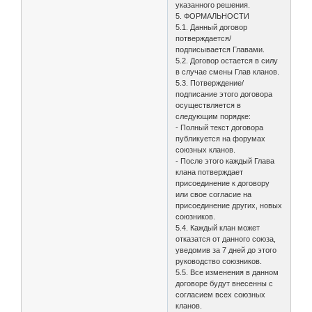
указанного решения.
5. ФОРМАЛЬНОСТИ
5.1. Данный договор
потверждается/
подписывается Главами.
5.2. Договор остается в силу
в случае смены Глав кланов.
5.3. Потверждение/
подписание этого договора
осуществляется в
следующим порядке:
- Полный текст договора
публикуется на форумах
союзных кланов.
- После этого каждый Глава
клана потверждает
присоединение к договору
или свое согласие на
присоединение других, новых
союзников.
5.4. Каждый клан может
отказатся от данного союза,
уведомив за 7 дней до этого
руководство союзников.
5.5. Все изменения в данном
договоре будут внесенны с
согласием всех союзных
кланов.