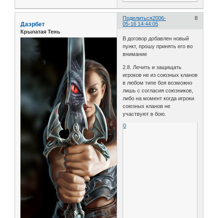
Поделиться
2006-
8
Даэрбет
05-16 14:44:05
Крылатая Тень
В договор добавлен новый
пункт, прошу принять его во
внимание
2.8. Лечить и защищать
игроков не из союзных кланов
в любом типе боя возможно
лишь с согласия союзников,
либо на момент когда игроки
союзных кланов не
участвуют в бою.
0