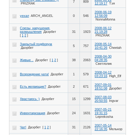
7
809
PRIZRAK
12:19:17
Тэя
2008-06-19
уехал
ARCH_ANGEL
0
546
12:56:09
NonnaMonna
Союзы, нарушения,
2008-06-12
размышления
Даэрбет
31
1923
21:19:28
[
1
2
]
PRIZRAK
Закрытый подфорум
2008-05-14
5
757
Даэрбет
10:41:26
Cheetah
2008-04-30
Живые ..
Даэрбет
[
1
2
]
38
2063
04:28:35
Светлолик
2008-04-12
Возрождение чата!
Даэрбет
1
579
03:23:16
High_Elf
2007-09-01
Есть желающие?
Даэрбет
2
671
18:51:08
Даэрбет
2007-08-03
Хвастаюсь :)
Даэрбет
15
1299
20:50:55
Ingvar
2007-05-21
Инвентаризация
Даэрбет
24
1631
19:31:15
Leprekosha
2007-05-14
Чат!
Даэрбет
[
1
2
]
31
2126
22:16:35
Мелькор