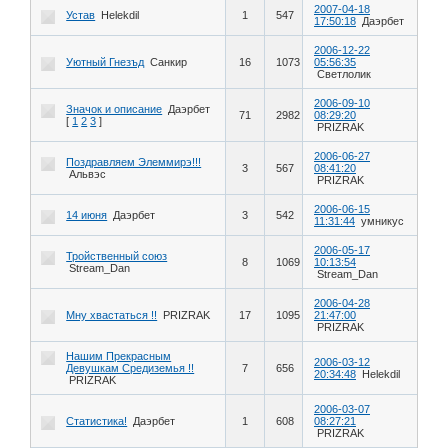
2007-04-18
Устав
Helekdil
1
547
17:50:18
Даэрбет
2006-12-22
Уютный Гнезъд
Санкир
16
1073
05:56:35
Светлолик
2006-09-10
Значок и описание
Даэрбет
71
2982
08:29:20
[
1
2
3
]
PRIZRAK
2006-06-27
Поздравляем Элеммирэ!!!
3
567
08:41:20
Альвэс
PRIZRAK
2006-06-15
14 июня
Даэрбет
3
542
11:31:44
умникус
2006-05-17
Тройственный союз
8
1069
10:13:54
Stream_Dan
Stream_Dan
2006-04-28
Мну хвастаться !!
PRIZRAK
17
1095
21:47:00
PRIZRAK
Нашим Прекрасным
2006-03-12
Девушкам Средиземья !!
7
656
20:34:48
Helekdil
PRIZRAK
2006-03-07
Статистика!
Даэрбет
1
608
08:27:21
PRIZRAK