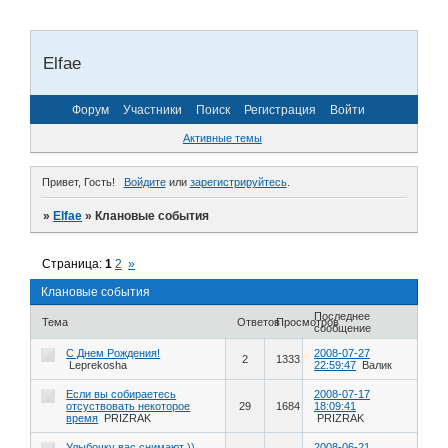
Elfae
Форум
Участники
Поиск
Регистрация
Войти
Активные темы
Привет, Гость!
Войдите
или
зарегистрируйтесь
.
»
Elfae
»
Клановые события
Страница:
1
2
»
Клановые события
Последнее
Тема
Ответов
Просмотров
сообщение
С Днем Рождения!
2008-07-27
2
1333
Leprekosha
22:59:47
Валик
Если вы собираетесь
2008-07-17
отсуствовать некоторое
29
1684
18:09:41
время
PRIZRAK
PRIZRAK
Улыбочку вас снимают ))
2008-06-21