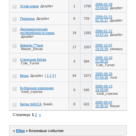
2006-02-28
Устав клана
Даэрбет
1
1790
23:44:53
Даэрбет
2006-01-21
Прокачка
Даэрбет
6
729
01:31:17
Даэрбет
Дипломатические
2006-01-12
договорённости клана
19
1282
13:57:21
Даэрбет
Даэрбет
Шакалы ***ные
2005-12-07
17
1057
Master_Revan
23:31:33
умникус
2005-10-10
Следущая Битва
4
584
21:08:20
Cole_Turner
Cole_Turner
2005-09-26
Вещи
Даэрбет
[
1
2
3
]
64
2371
07:54:26
Vurd
2005-09-13
Бубличное извенение
0
540
19:25:00
Злой_стрелок
Злой_стрелок
2005-09-07
Битва ХАОСА
Блейз
8
622
15:35:31
Razan
Страница:
1
2
»
»
Elfae
»
Клановые события